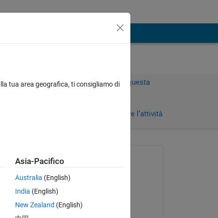
Accedi per rispondere a questa
lla tua area geografica, ti consigliamo di
domanda.
Condividi
Accedi per seguire l’attività
Richiesto:
Asia-Pacifico
Geraud Fotio
Australia
(English)
il 3 Dic 2021
India
(English)
Modificato:
New Zealand
(English)
Kiran Felix Robert