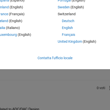
spaña
(Español)
Portugal
(English)
inland
(English)
Sweden
(English)
rance
(Français)
Switzerland
reland
(English)
Deutsch
talia
(Italiano)
English
uxembourg
(English)
Français
United Kingdom
(English)
Accedi per rispondere a questa 
Contatta l’ufficio locale
Condividi
Accedi per seguire l
0 voti
related to ADC/DAC Design. 