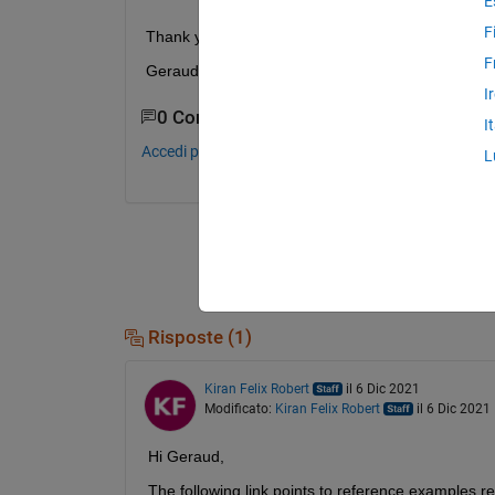
E
F
Thank you for your help
F
Geraud 
I
0 Commenti
I
Accedi per commentare.
L
Risposte (1)
Kiran Felix Robert
il 6 Dic 2021
Modificato:
Kiran Felix Robert
il 6 Dic 2021
Hi Geraud, 
The following link points to reference examples 