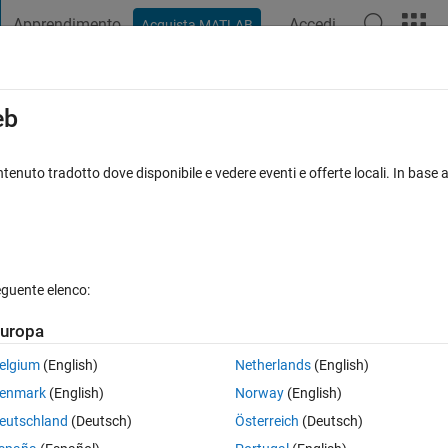
Apprendimento
Accedi
Acquista MATLAB
t Playground
Discussioni
Concorsi
Blog
Pubblica
Altro
iga
FAQ su MATLAB
Altro
eb
 Digital/Analog in Simulink
tenuto tradotto dove disponibile e vedere eventi e offerte locali. In base a
ornato 6 Dic 2021
10 Visualizzazioni (30 giorni)
eguente elenco:
uropa
0 voti
elgium
(English)
Netherlands
(English)
enmark
(English)
Norway
(English)
to Digital and Digital to Analog in Simulink. 
eutschland
(Deutsch)
Österreich
(Deutsch)