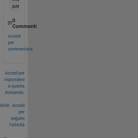
pzmap(h);
0
Commenti
Accedi
per
commentare.
Accedi per
rispondere
a questa
domanda.
ividi
Accedi
per
seguire
l’attività