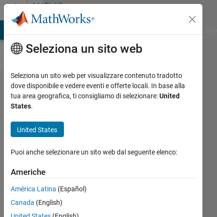
Vai al contenuto
MATLAB
Answers
ATLAB Answers
File Exchange
Cody
AI Chat Playground
Dis
Seleziona un sito web
Seleziona un sito web per visualizzare contenuto tradotto
Pole-
dove disponibile e vedere eventi e offerte locali. In base alla
tua area geografica, ti consigliamo di selezionare:
United
Zero
States
.
Plot of
Transfer
United States
Fucntion
Puoi anche selezionare un sito web dal seguente elenco:
H(z)
Americhe
Bahare
América Latina
(Español)
Zare
Canada
(English)
6 Dic
United States
(English)
2021