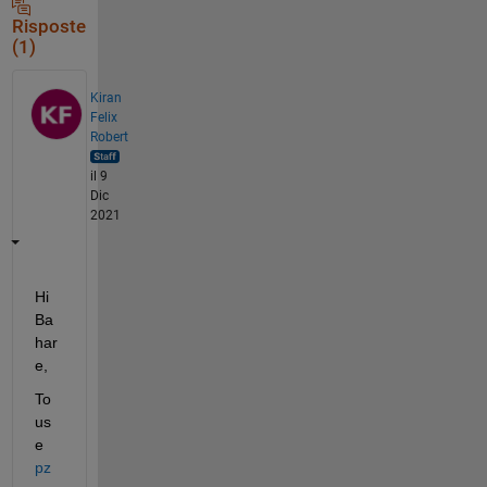
Risposte
(1)
Kiran
Felix
Robert
il 9
Dic
2021
Hi 
Ba
har
e, 
To 
us
e 
pz