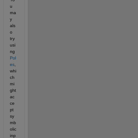
u 
ma
y 
als
o 
try 
usi
ng 
Pol
es
, 
whi
ch 
mi
ght 
ac
ce
pt 
sy
mb
olic 
inp