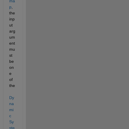
ma
p
, 
the 
inp
ut 
arg
um
ent 
mu
st 
be 
on
e 
of 
the 
Dy
na
mi
c 
Sy
ste