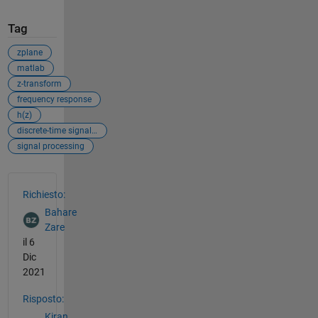
Tag
zplane
matlab
z-transform
frequency response
h(z)
discrete-time signal processing
signal processing
Vedere anche
Richiesto:
Bahare
Zare
il 6
Dic
2021
Risposto:
Kiran