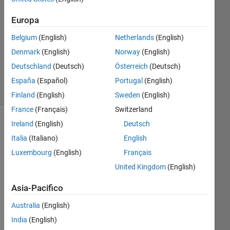
1
Europa
Risposta
Belgium
(English)
Netherlands
(English)
Aggiornato
Denmark
(English)
Norway
(English)
9 Dic 2021
Deutschland
(Deutsch)
Österreich
(Deutsch)
42
Visualizzazioni
España
(Español)
Portugal
(English)
(30 giorni)
Finland
(English)
Sweden
(English)
France
(Français)
Switzerland
Ireland
(English)
Deutsch
Italia
(Italiano)
English
Luxembourg
(English)
Français
United Kingdom
(English)
Asia-Pacifico
I 
Australia
(English)
can
India
(English)
't to 