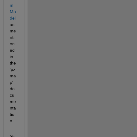
m 
Mo
del 
as 
me
nti
on
ed 
in 
the 
'pz
ma
p' 
do
cu
me
nta
tio
n.
Yo