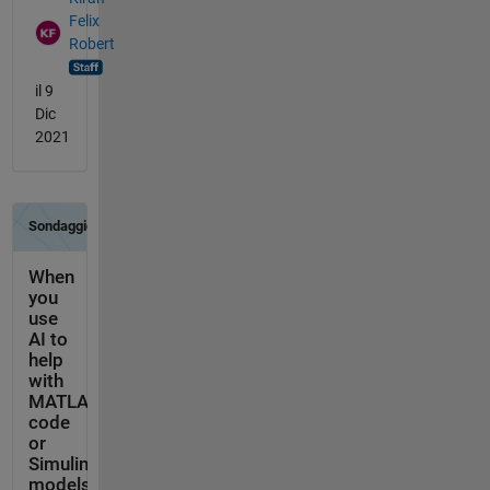
Felix
Robert
il 9
Dic
2021