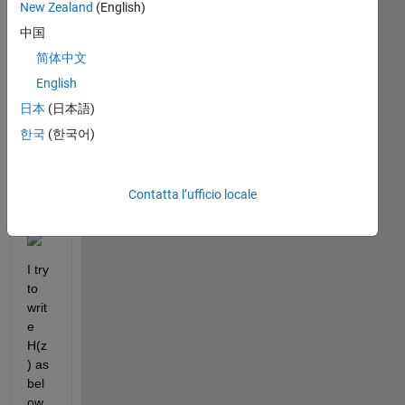
find 
New Zealand
(English)
pol
中国
es 
简体中文
and 
zer
English
oes 
日本
(日本語)
of 
한국
(한국어)
giv
en 
fun
ctio
Contatta l’ufficio locale
n 
I try 
to 
writ
e 
H(z
) as 
bel
ow, 