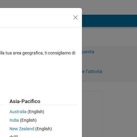
Accedi per rispondere a questa
lla tua area geografica, ti consigliamo di
domanda.
orni)
Condividi
Accedi per seguire l’attività
Richiesto:
Asia-Pacifico
Jongmin Kim
Australia
(English)
il 7 Dic 2021
India
(English)
Risposto:
New Zealand
(English)
Jongmin Kim