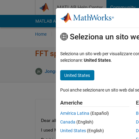
Vai al contenuto
MATLAB Help Center
Community
MATLAB Answers
File Exchange
Cody
AI Cha
Home
Poni una domanda
Risposta
Nav
Seleziona un sito w
FFT speed problem in C Coder
Seleziona un sito web per visualizzare con
selezionare:
United States
.
Risp
Jongmin Kim
7 Dic 2021
2 Risposte
United States
Puoi anche selezionare un sito web dal s
Americhe
E
América Latina
(Español)
B
Dear all,
Canada
(English)
D
I used Matlab Coder to convert a function contain
United States
(English)
D