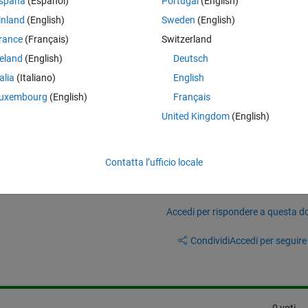
spaña
(Español)
Portugal
(English)
inland
(English)
Sweden
(English)
rance
(Français)
Switzerland
reland
(English)
Deutsch
in which menu of the coder app these functions are available.)
talia
(Italiano)
English
der.
uxembourg
(English)
Français
United Kingdom
(English)
Contatta l’ufficio locale
Accedi per rispondere a questa 
Condividi
Accedi per seguire l