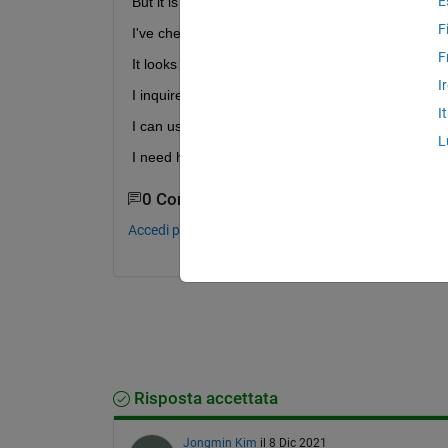
E
But it is very slow.
F
I've checked some of the C code.
F
It looks like the FFT operation is not optimized.
I
I inquire if I can use FFTW or MKL. (I don't know 
I
I can use both Matlab C Coder and Embedded Co
L
I need help with this issue.
0 Commenti
Accedi per commentare.
Risposta accettata
Jongmin Kim
il 8 Dic 2021