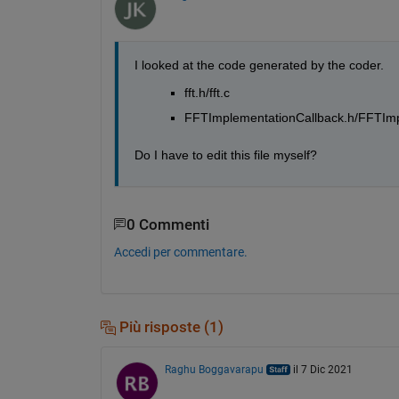
I looked at the code generated by the coder.
fft.h/fft.c
FFTImplementationCallback.h/FFTImp
Do I have to edit this file myself?
0 Commenti
Accedi per commentare.
Più risposte (1)
Raghu Boggavarapu
il 7 Dic 2021