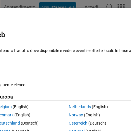
Apprendimento
Accedi
Acquista MATLAB
t Playground
Discussioni
Concorsi
Blog
Pubblica
Altro
iga
FAQ su MATLAB
Altro
eb
tenuto tradotto dove disponibile e vedere eventi e offerte locali. In base a
osta accettata
Aggiornato 8 Dic 2021
32 Visualizzazioni (30 gi
eguente elenco:
uropa
0 voti
elgium
(English)
Netherlands
(English)
enmark
(English)
Norway
(English)
ing FFT into C code.
eutschland
(Deutsch)
Österreich
(Deutsch)