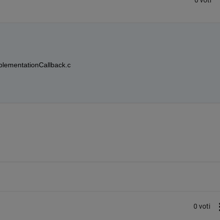
0 voti
lementationCallback.c
0 voti