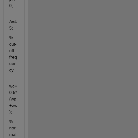
0;
A=4
5;
% 
cut-
off 
freq
uen
cy
wc=
0.5*
(wp
+ws
);
% 
nor
mal