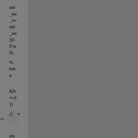
del
_wc
_n=
del
_wc
/(0.
5*w
0);
% 
bet
a
if(A
<=2
1)
    beta=0;
me
els