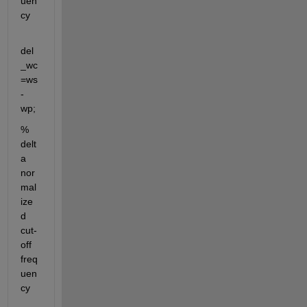
uen
cy
del
_wc
=ws
-
wp;
% 
delt
a 
nor
mal
ize
d 
cut-
off 
freq
uen
cy