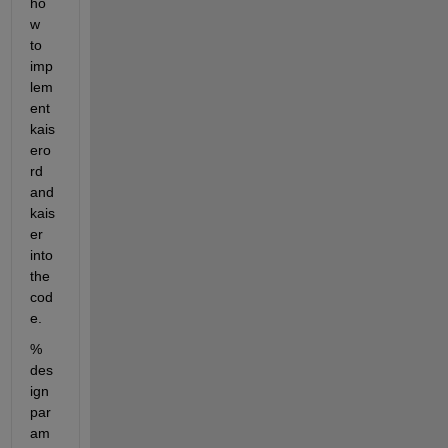
ho
w 
to 
imp
lem
ent 
kais
ero
rd 
and 
kais
er 
into 
the 
cod
e.
% 
des
ign 
par
am