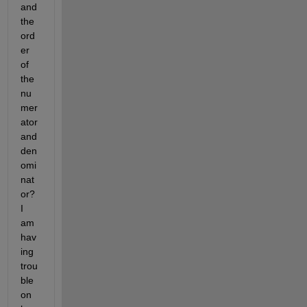
and 
the 
ord
er 
of 
the 
nu
mer
ator 
and 
den
omi
nat
or? 
I 
am 
hav
ing 
trou
ble 
on 