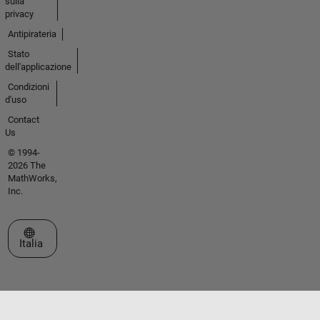
sulla
privacy
Antipirateria
Stato
dell'applicazione
Condizioni
d'uso
Contact
Us
© 1994-
2026 The
MathWorks,
Inc.
Seleziona un sito web
Italia