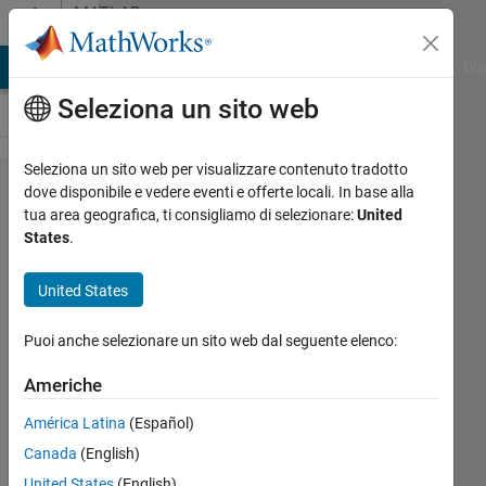
Vai al contenuto
MATLAB
Answers
ATLAB Answers
File Exchange
Cody
AI Chat Playground
Dis
Seleziona un sito web
Seleziona un sito web per visualizzare contenuto tradotto
How can I
dove disponibile e vedere eventi e offerte locali. In base alla
tua area geografica, ti consigliamo di selezionare:
United
find the
States
.
transfer
function
United States
of a
Puoi anche selezionare un sito web dal seguente elenco:
lowpass
filter using
Americhe
the Kaiser
América Latina
(Español)
windowing
Canada
(English)
method?
United States
(English)