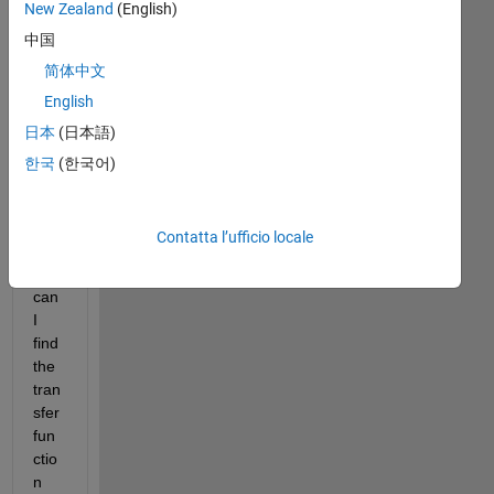
New Zealand
(English)
中国
简体中文
Fro
English
m 
日本
(日本語)
the 
cod
한국
(한국어)
e 
giv
en, 
Contatta l’ufficio locale
ho
w 
can 
I 
find 
the 
tran
sfer 
fun
ctio
n 