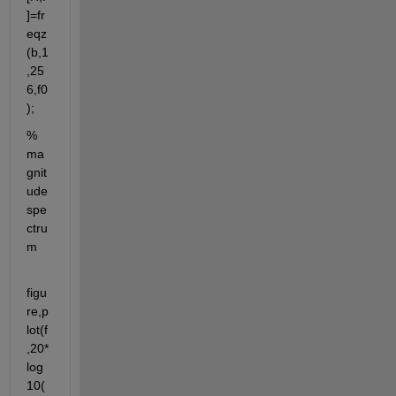
]=fr
eqz
(b,1
,25
6,f0
);
% 
ma
gnit
ude 
spe
ctru
m
figu
re,p
lot(f
,20*
log
10(