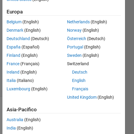
Europa
Steven
2 Nov
Belgium
(English)
Netherlands
(English)
2014
Denmark
(English)
Norway
(English)
0
Deutschland
(Deutsch)
Österreich
(Deutsch)
Risposte
España
(Español)
Portugal
(English)
Aggiornato
Finland
(English)
Sweden
(English)
2 Nov
France
(Français)
Switzerland
2014
Ireland
(English)
Deutsch
8
Italia
(Italiano)
English
Visualizzazioni
(30 giorni)
Luxembourg
(English)
Français
United Kingdom
(English)
Asia-Pacifico
Australia
(English)
India
(English)