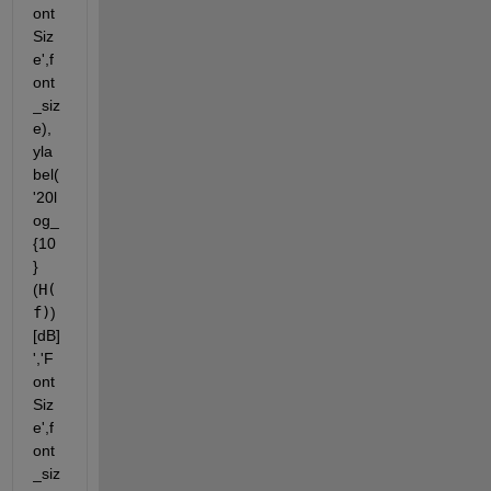
ont
Siz
e',f
ont
_siz
e), 
yla
bel(
'20l
og_
{10
}
(
H(
f)
) 
[dB]
','F
ont
Siz
e',f
ont
_siz