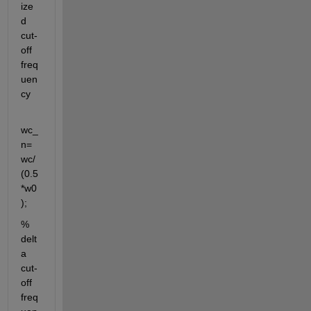
ize
d 
cut-
off 
freq
uen
cy
wc_
n=
wc/
(0.5
*w0
);
% 
delt
a 
cut-
off 
freq