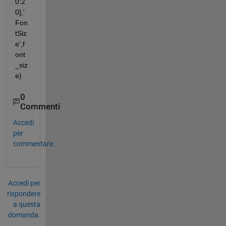
0:2
0],'
Fon
tSiz
e',f
ont
_siz
e)
0
Commenti
Accedi
per
commentare.
Accedi per
rispondere
a questa
domanda.