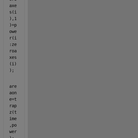
axe
s(i
),1
)=p
owe
r(i
:ze
roa
xes
(i)
);
are
aon
e=t
rap
z(t
ime
,po
wer