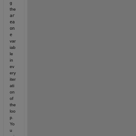
g 
the 
ar
ea
on
e 
var
iab
le 
in 
ev
ery 
iter
ati
on 
of 
the 
loo
p. 
Yo
u 