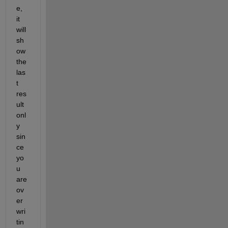
e, 
it 
will 
sh
ow 
the 
las
t 
res
ult 
onl
y 
sin
ce 
yo
u 
are 
ov
er
wri
tin