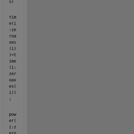
s)
tim
e(i
:ze
roa
xes
(i)
)=t
ime
(i:
zer
oax
es(
i))
;
pow
er(
i:z
ero