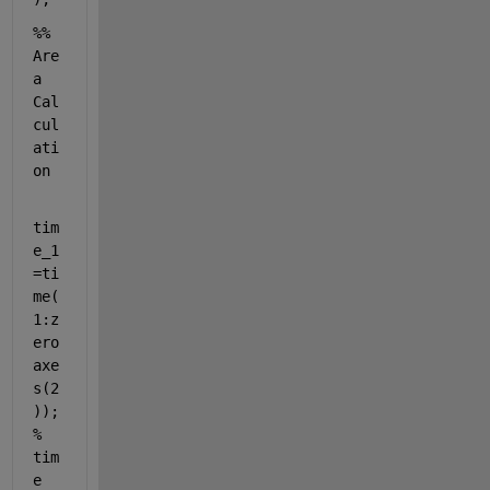
%% 
Are
a 
Cal
cul
ati
on
tim
e_1
=ti
me(
1:z
ero
axe
s(2
)); 
% 
tim
e 