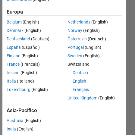
14 Dic
2021
Europa
1
Risposta
Belgium
(English)
Netherlands
(English)
Denmark
(English)
Norway
(English)
Aggiornato
Deutschland
(Deutsch)
Österreich
(Deutsch)
21 Dic
España
(Español)
Portugal
(English)
2021
4
Finland
(English)
Sweden
(English)
Visualizzazioni
France
(Français)
Switzerland
(30 giorni)
Ireland
(English)
Deutsch
Italia
(Italiano)
English
Luxembourg
(English)
Français
United Kingdom
(English)
Asia-Pacifico
Australia
(English)
India
(English)