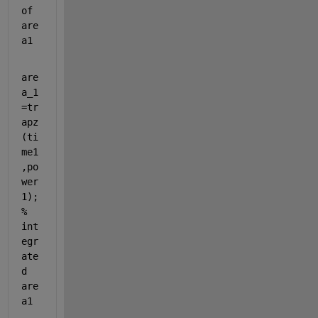
of 
are
a1
are
a_1
=tr
apz
(ti
me1
,po
wer
1); 
% 
int
egr
ate
d 
are
a1