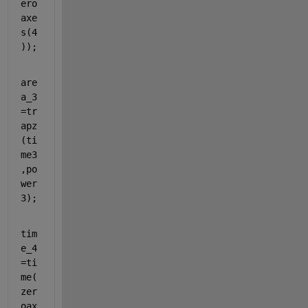
ero
axe
s(4
));
are
a_3
=tr
apz
(ti
me3
,po
wer
3);
tim
e_4
=ti
me(
zer
oax