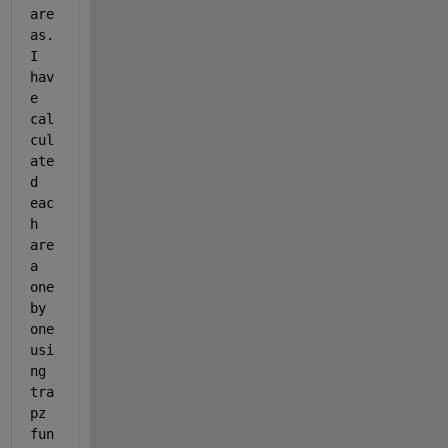
are
as. 
I 
hav
e 
cal
cul
ate
d 
eac
h 
are
a 
one 
by 
one 
usi
ng 
tra
pz 
fun