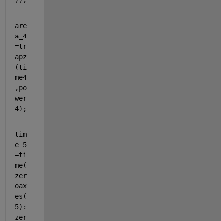
));
are
a_4
=tr
apz
(ti
me4
,po
wer
4);
tim
e_5
=ti
me(
zer
oax
es(
5):
zer