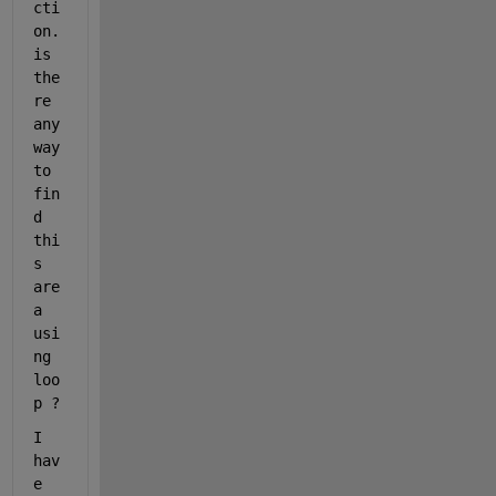
cti
on. 
is 
the
re 
any 
way 
to 
fin
d 
thi
s 
are
a 
usi
ng 
loo
p ?
I 
hav
e 