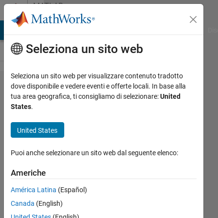
Vai al contenuto
MATLAB
Answers
ATLAB Answers
File Exchange
Cody
AI Chat Playground
Dis
Seleziona un sito web
Seleziona un sito web per visualizzare contenuto tradotto
how to
dove disponibile e vedere eventi e offerte locali. In base alla
tua area geografica, ti consigliamo di selezionare:
United
use "for"
States
.
loop to
save
United States
variables
Puoi anche selezionare un sito web dal seguente elenco:
to an
array?
Americhe
América Latina
(Español)
Arif
Canada
(English)
hoq
United States
(English)