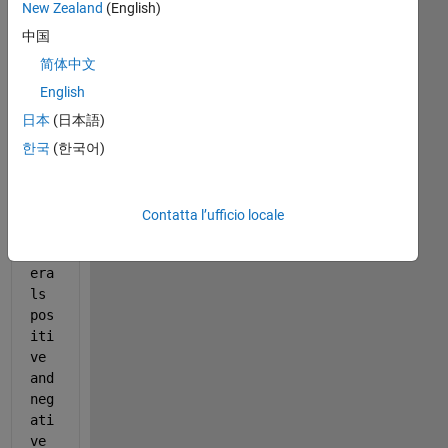
New Zealand
(English)
power.mat
中国
I 
简体中文
hav
English
e a 
日本
(日本語)
dat
a 
한국
(한국어)
vec
tor
.it 
Contatta l’ufficio locale
has 
sev
era
ls 
pos
iti
ve 
and 
neg
ati
ve 