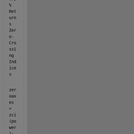
% 
Ret
urn
s 
Zer
o-
Cro
ssi
ng 
Ind
ice
s 
zer
oax
es 
= 
zci
(po
wer
);