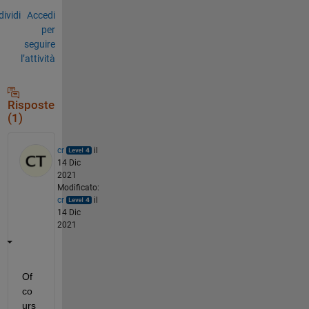
ividi
Accedi
per
seguire
l’attività
Risposte
(1)
cr
il
14 Dic
2021
Modificato:
cr
il
14 Dic
2021
Of 
co
urs