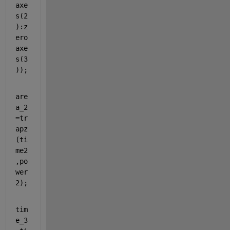
axe
s(2
):z
ero
axe
s(3
));
are
a_2
=tr
apz
(ti
me2
,po
wer
2);
tim
e_3