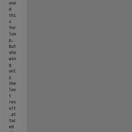
use
d 
thi
s 
for 
loo
p, 
but 
sho
win
g 
onl
y 
the 
las
t 
res
ult
.at
tac
ed 