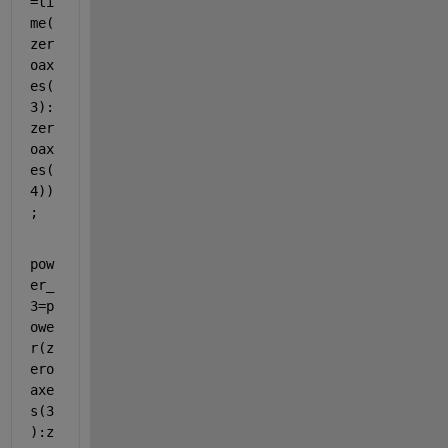
=ti
me(
zer
oax
es(
3):
zer
oax
es(
4))
;
pow
er_
3=p
owe
r(z
ero
axe
s(3
):z