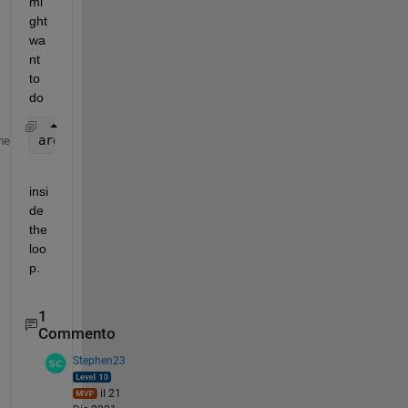
mi
ght 
wa
nt 
to 
do 
areaone(i)= trapz(time,power);
me
insi
de 
the 
loo
p.  
1
Commento
Stephen23
il 21