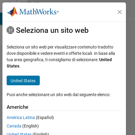
Vai al contenuto
MATLAB
Answers
ATLAB Answers
File Exchange
Cody
AI Chat Playground
Dis
Seleziona un sito web
Seleziona un sito web per visualizzare contenuto tradotto
how to
dove disponibile e vedere eventi e offerte locali. In base alla
tua area geografica, ti consigliamo di selezionare:
United
delete
States
.
particular
row in
United States
given
Puoi anche selezionare un sito web dal seguente elenco:
matrix ?
Americhe
Matlab111
América Latina
(Español)
4 Nov
Canada
(English)
2014
United States
(English)