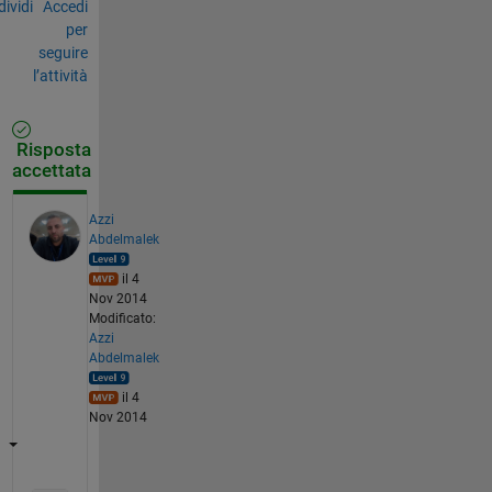
ividi
Accedi
per
seguire
l’attività
Risposta
accettata
Azzi
Abdelmalek
il 4
Nov 2014
Modificato:
Azzi
Abdelmalek
il 4
Nov 2014