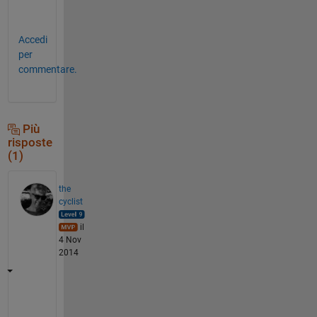
?
Accedi
per
commentare.
Più
risposte
(1)
the
cyclist
il
4 Nov
2014