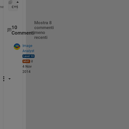
c=setdiff(b,a,
'rows'
)
me
Mostra 8
10
commenti
Commenti
meno
recenti
Image
Analyst
il
4 Nov
2014
A
n
d 
t
h
i