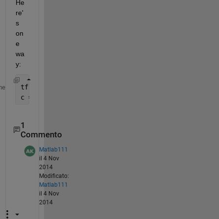
He
re'
s 
on
e 
wa
y:
tf = ismember(b,a,
'rows'
)
me
c = b(not(tf),:)
1
Commento
Matlab111
il 4 Nov
2014
Modificato:
Matlab111
il 4 Nov
2014