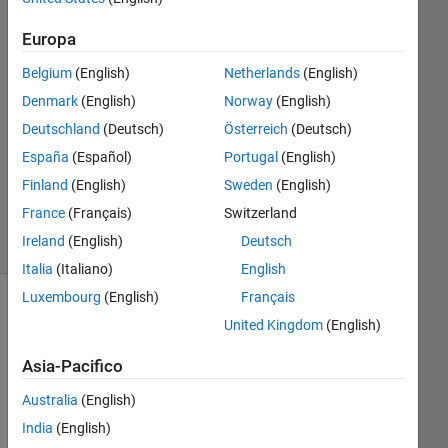
2
Risposte
Europa
Risposta
Belgium
(English)
Netherlands
(English)
accettata
Denmark
(English)
Norway
(English)
Deutschland
(Deutsch)
Österreich
(Deutsch)
Aggiornato
4 Nov
España
(Español)
Portugal
(English)
2014
Finland
(English)
Sweden
(English)
12
France
(Français)
Switzerland
Visualizzazioni
Ireland
(English)
Deutsch
(30 giorni)
Italia
(Italiano)
English
Luxembourg
(English)
Français
Mostra
United Kingdom
(English)
commenti
meno
Asia-Pacifico
recenti
Australia
(English)
India
(English)