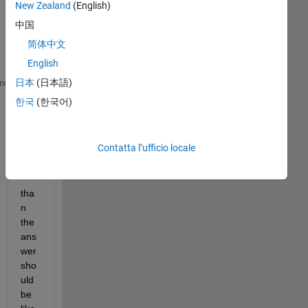
New Zealand
(English)
like 
this 
中国
mat
简体中文
rix
English
 a=[190.6412 159.7899 0.9991];
日本
(日本語)
me
한국
(한국어)
 b=[180.1084  166.6349    0.9992
  190.6412  159.7899    0.9991
  179.5966  155.4710    1.0000
Contatta l’ufficio locale
  196.5314  166.2689    1.0000];
tha
n 
the 
ans
wer 
sho
uld 
be 