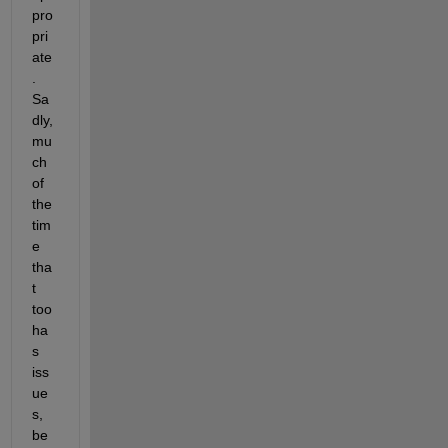
pro
pri
ate
. 
Sa
dly, 
mu
ch 
of 
the 
tim
e 
tha
t 
too 
ha
s 
iss
ue
s, 
be