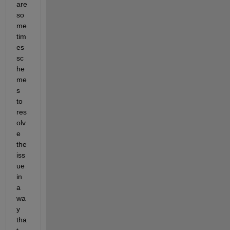
are 
so
me
tim
es 
sc
he
me
s 
to 
res
olv
e 
the 
iss
ue 
in 
a 
wa
y 
tha