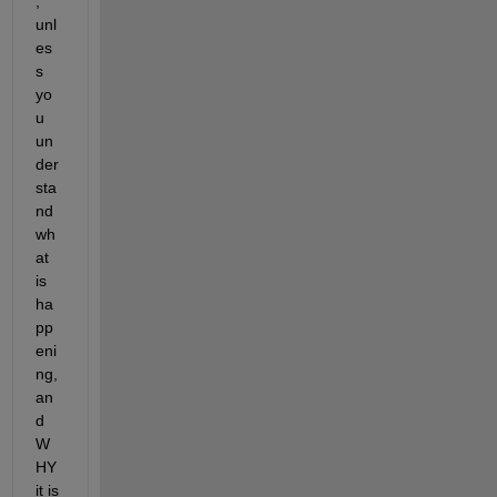
, 
unl
es
s 
yo
u 
un
der
sta
nd 
wh
at 
is 
ha
pp
eni
ng, 
an
d 
W
HY 
it is 