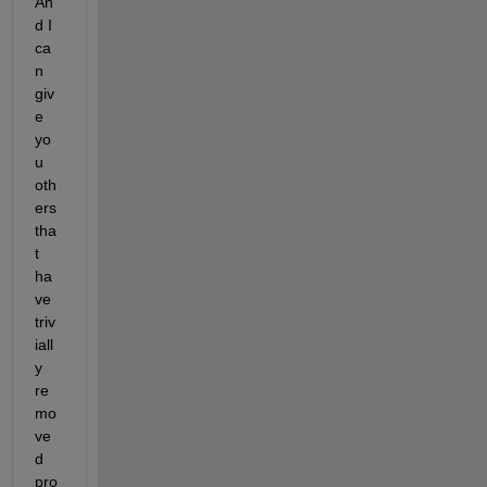
An
d I 
ca
n 
giv
e 
yo
u 
oth
ers 
tha
t 
ha
ve 
triv
iall
y 
re
mo
ve
d 
pro