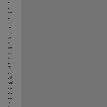
an
y 
wa
y, 
to 
re
mo
ve 
a 
sin
gul
arit
y. 
(N
ot 
diff
icul
t to 
cre
ate
.) 