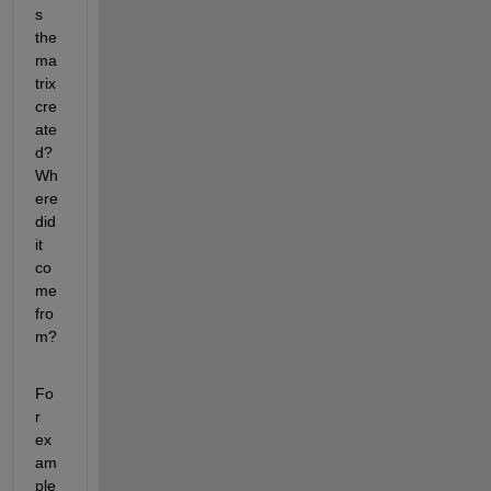
s 
the 
ma
trix 
cre
ate
d? 
Wh
ere 
did 
it 
co
me 
fro
m?
Fo
r 
ex
am
ple