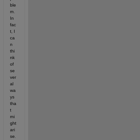
ble
m. 
In 
fac
t, I 
ca
n 
thi
nk 
of 
se
ver
al 
wa
ys 
tha
t 
mi
ght 
ari
se. 