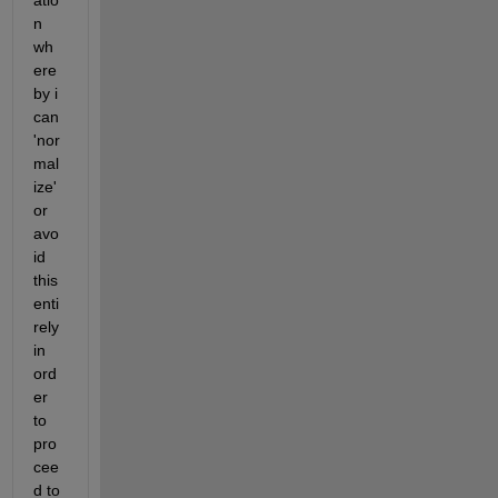
atio
n 
wh
ere
by i 
can 
'nor
mal
ize' 
or 
avo
id 
this 
enti
rely 
in 
ord
er 
to 
pro
cee
d to 