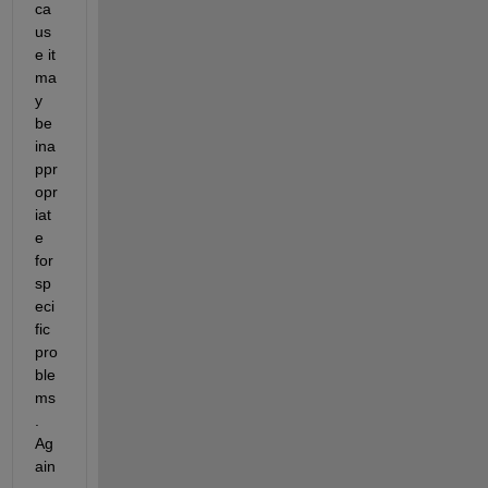
ca
us
e it 
ma
y 
be 
ina
ppr
opr
iat
e 
for 
sp
eci
fic 
pro
ble
ms
. 
Ag
ain