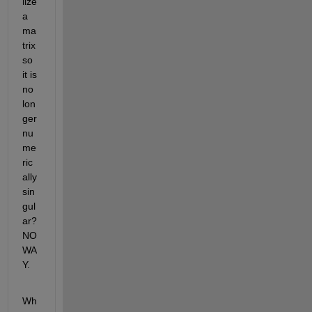
lize 
a 
ma
trix 
so 
it is 
no 
lon
ger 
nu
me
ric
ally 
sin
gul
ar? 
NO 
WA
Y.
Wh