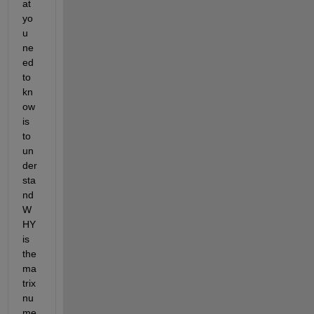
at 
yo
u 
ne
ed 
to 
kn
ow 
is 
to 
un
der
sta
nd 
W
HY 
is 
the 
ma
trix 
nu
me