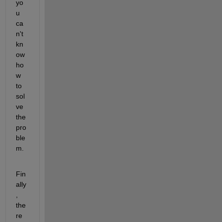
yo
u 
ca
n't 
kn
ow 
ho
w 
to 
sol
ve 
the 
pro
ble
m.
Fin
ally
, 
the
re 