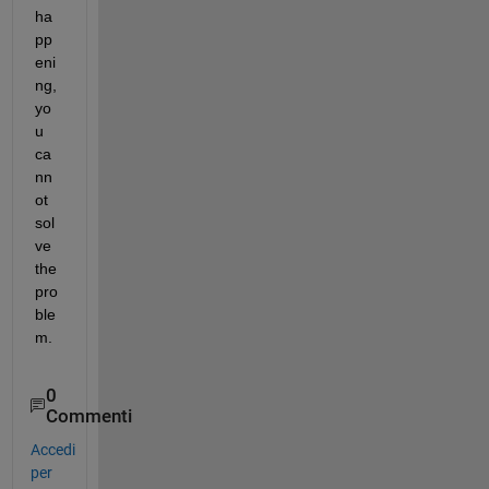
ha
pp
eni
ng, 
yo
u 
ca
nn
ot 
sol
ve 
the 
pro
ble
m.
0
Commenti
Accedi
per