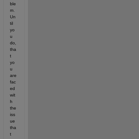
ble
m. 
Un
til 
yo
u 
do, 
tha
t 
yo
u 
are 
fac
ed 
wit
h 
the 
iss
ue 
tha
t 