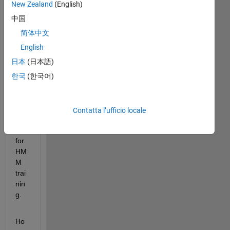
I 
New Zealand
(English)
hav
中国
e 
an 
简体中文
extr
English
act
日本
(日本語)
ed 
feat
한국
(한국어)
ure
s to 
be 
Contatta l’ufficio locale
use
d 
for 
HM
M 
trai
nin
g. 
Ho