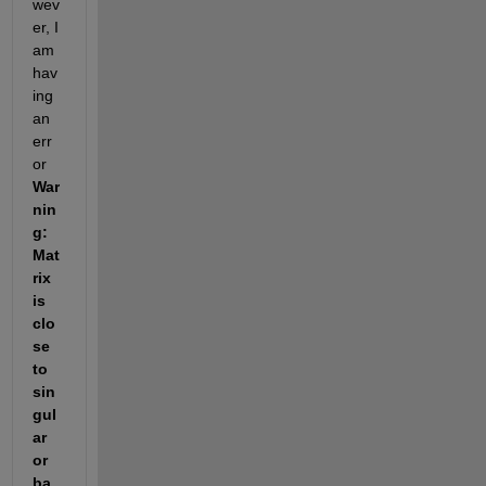
wev
er, I 
am 
hav
ing 
an 
err
or 
War
nin
g: 
Mat
rix 
is 
clo
se 
to 
sin
gul
ar 
or 
ba