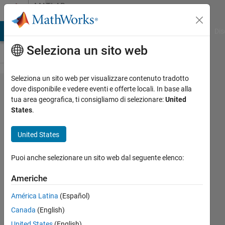
Vai al contenuto
MATLAB
Answers
ATLAB Answers
File Exchange
Cody
AI Chat Playground
Dis
Seleziona un sito web
Seleziona un sito web per visualizzare contenuto tradotto
How do I
dove disponibile e vedere eventi e offerte locali. In base alla
tua area geografica, ti consigliamo di selezionare:
United
normalise
States
.
a Matrix
that is
United States
close to
Puoi anche selezionare un sito web dal seguente elenco:
Singular
or badly
Americhe
scale
América Latina
(Español)
Canada
(English)
Cutie
United States
(English)