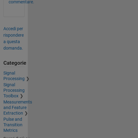
commentare.
Accedi per
rispondere
a questa
domanda.
Categorie
Signal
Processing
Signal
Processing
Toolbox
Measurements
and Feature
Extraction
Pulse and
Transition
Metrics