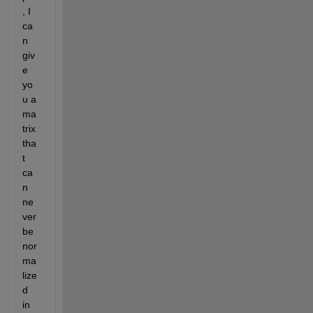
, I 
ca
n 
giv
e 
yo
u a 
ma
trix 
tha
t 
ca
n 
ne
ver 
be 
nor
ma
lize
d 
in 