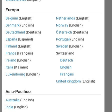
10 Gen
2022
Europa
1
Belgium
(English)
Netherlands
(English)
Risposta
Denmark
(English)
Norway
(English)
Aggiornato
Deutschland
(Deutsch)
Österreich
(Deutsch)
24 Ott
España
(Español)
Portugal
(English)
2022
Finland
(English)
Sweden
(English)
3
France
(Français)
Switzerland
Visualizzazioni
(30 giorni)
Ireland
(English)
Deutsch
Italia
(Italiano)
English
Luxembourg
(English)
Français
United Kingdom
(English)
Asia-Pacifico
Australia
(English)
India
(English)