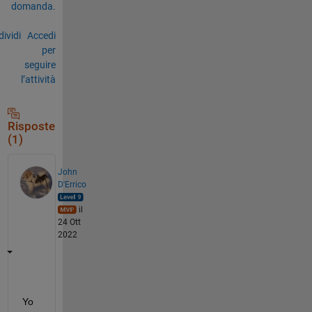
domanda.
ividi
Accedi
per
seguire
l’attività
Risposte
(1)
John
D'Errico
il
24 Ott
2022
Yo