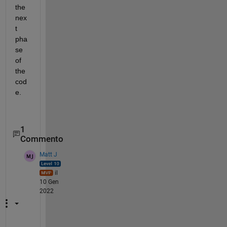
the 
nex
t 
pha
se 
of 
the 
cod
e.
1
Commento
Matt J
il
10 Gen
2022