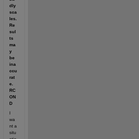
dly 
sca
les. 
Re
sul
ts 
ma
y 
be 
ina
ccu
rat
e. 
RC
ON
D
I 
wa
nt a 
situ