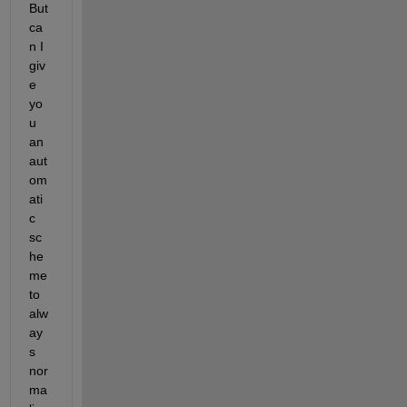
But 
ca
n I 
giv
e 
yo
u 
an 
aut
om
ati
c 
sc
he
me 
to 
alw
ay
s 
nor
ma