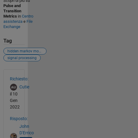
Scopri di più su
Pulse and
Transition
Metrics
in
Centro
assistenza
e
File
Exchange
Tag
hidden markov model (hmm)
signal processing
Vedere anche
Richiesto:
Cutie
il 10
Gen
2022
Risposto:
John
D'Errico