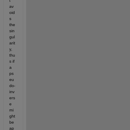
t 
av
oid
s 
the 
sin
gul
arit
y, 
thu
s if 
a 
ps
eu
do-
inv
ers
e 
mi
ght 
be 
ap