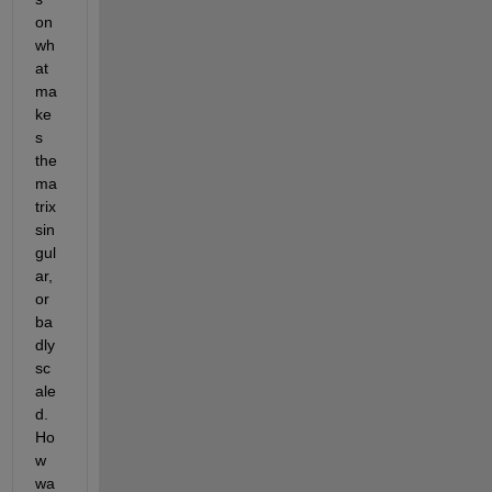
on 
wh
at 
ma
ke
s 
the 
ma
trix 
sin
gul
ar, 
or 
ba
dly 
sc
ale
d. 
Ho
w 
wa