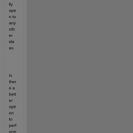
lly 
ope
n to 
any 
oth
er 
ide
as.
Is 
ther
e a 
bett
er 
opti
on 
to 
perf
orm 