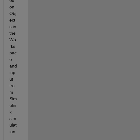
ed 
on: 
Obj
ect
s in 
the 
Wo
rks
pac
e 
and 
inp
ut 
fro
m 
Sim
ulin
k 
sim
ulat
ion.