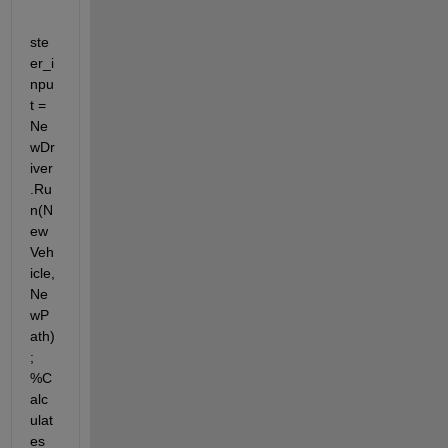
ste
er_i
npu
t = 
Ne
wDr
iver
.Ru
n(N
ew
Veh
icle, 
Ne
wP
ath)
; 
%C
alc
ulat
es 