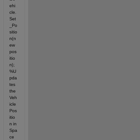
ehi
cle.
Set
_Po
sitio
n(n
ew
pos
itio
n); 
%U
pda
tes 
the 
Veh
icle 
Pos
itio
n in 
Spa
ce