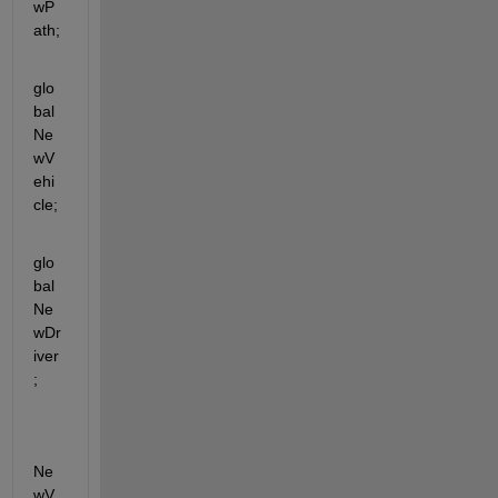
wP
ath;
glo
bal 
Ne
wV
ehi
cle;
glo
bal 
Ne
wDr
iver
;
Ne
wV