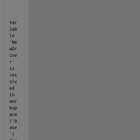
Var
iab
le 
'Ne
wDr
ive
r' 
is 
res
olv
ed 
in 
wor
ksp
ace 
('b
ase
') 