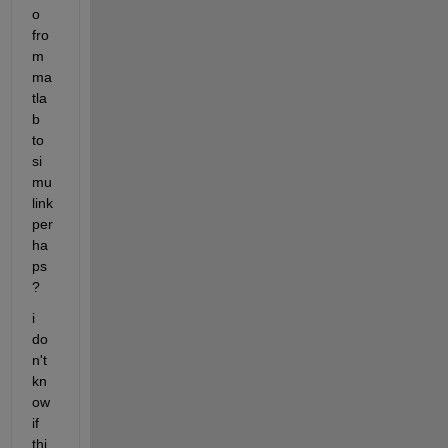
o 
fro
m 
ma
tla
b 
to 
si
mu
link 
per
ha
ps
?
i 
do
n't 
kn
ow 
if 
thi