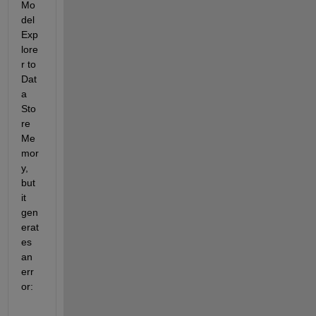
Mo
del 
Exp
lore
r to 
Dat
a 
Sto
re 
Me
mor
y, 
but 
it 
gen
erat
es 
an 
err
or: