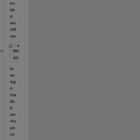
en
de
d 
wo
rkfl
ow. 
modelworkspace = get_param(systemname,
'ModelWorksp
me
assignin(modelworkspace,
'simulink_variable_name'
,s
to 
as
sig
n 
ma
tla
b 
wo
rks
pa
ce 