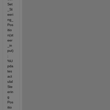
Set
_St
eeri
ng_
Pos
itio
n(st
eer
_in
put)
; 
%U
pda
tes 
act
ulal 
Ste
erin
g 
Pos
itio