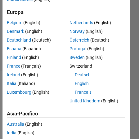
1
Europa
Risposta
Belgium
(English)
Netherlands
(English)
Aggiornato
Denmark
(English)
Norway
(English)
13 Gen
Deutschland
(Deutsch)
Österreich
(Deutsch)
2022
19
España
(Español)
Portugal
(English)
Visualizzazioni
Finland
(English)
Sweden
(English)
(30 giorni)
France
(Français)
Switzerland
Ireland
(English)
Deutsch
Italia
(Italiano)
English
Luxembourg
(English)
Français
United Kingdom
(English)
Asia-Pacifico
Australia
(English)
India
(English)
Ho