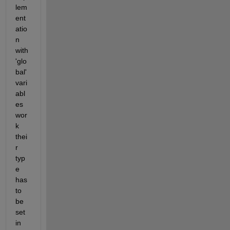
lem
ent
atio
n 
with 
'glo
bal' 
vari
abl
es 
wor
k 
thei
r 
typ
e 
has 
to 
be 
set 
in 