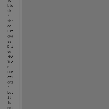
for 
blo
ck 
'
thr
ee_
F1t
oPa
ss_
Dri
ver
/MA
TLA
B 
Fun
cti
on2
' 
but 
it 
is 
not 