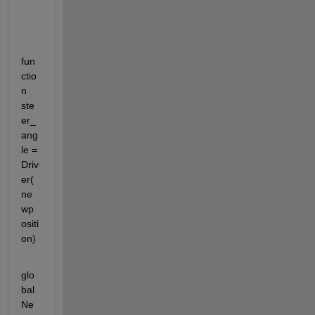
fun
ctio
n 
ste
er_
ang
le = 
Driv
er(
ne
wp
ositi
on)
glo
bal 
Ne