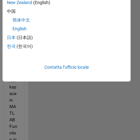
w 
New Zealand
(English)
to 
中国
wor
简体中文
k 
with 
English
the 
日本
(日本語)
obj
한국
(한국어)
ect 
in 
the 
Contatta l’ufficio locale
bas
e 
wor
ksp
ace 
in 
MA
TL
AB 
Fun
ctio
n in 