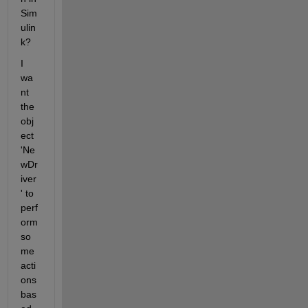
Sim
ulin
k?
I 
wa
nt 
the 
obj
ect 
'Ne
wDr
iver
' to 
perf
orm 
so
me 
acti
ons 
bas