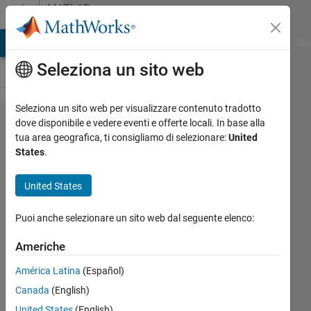
Vai al contenuto
MATLAB
Answers
ATLAB Answers
File Exchange
Cody
AI Chat Playground
Dis
Seleziona un sito web
Seleziona un sito web per visualizzare contenuto tradotto
How to
dove disponibile e vedere eventi e offerte locali. In base alla
tua area geografica, ti consigliamo di selezionare:
United
work with
States
.
Matlab
object's
United States
within
Puoi anche selezionare un sito web dal seguente elenco:
Simulink?
Americhe
Marcel
América Latina
(Español)
Byndas
Canada
(English)
13 Gen
United States
(English)
2022