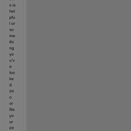
s is 
hel
pfu
l or 
so
me
thi
ng 
yo
u'v
e 
loo
ke
d 
int
o 
or 
fits 
yo
ur 
int