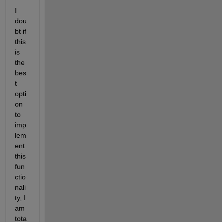
I 
dou
bt if 
this 
is 
the 
bes
t 
opti
on 
to 
imp
lem
ent 
this 
fun
ctio
nali
ty, I 
am 
tota