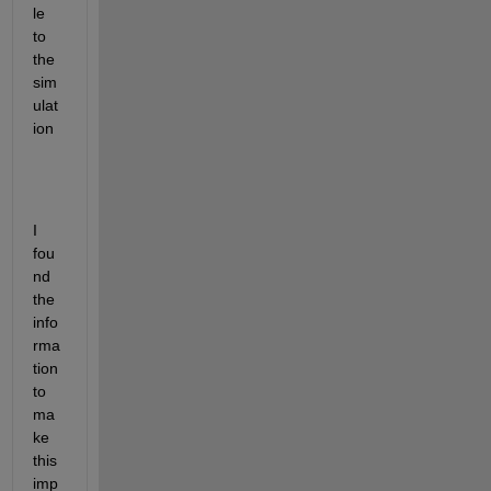
le 
to 
the 
sim
ulat
ion
I 
fou
nd 
the 
info
rma
tion 
to 
ma
ke 
this 
imp