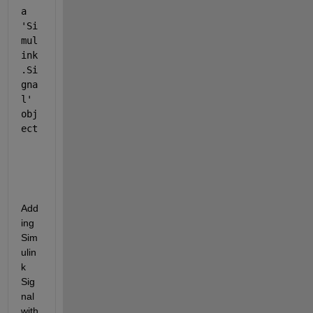
a 
'Si
mul
ink
.Si
gna
l' 
obj
ect
Add
ing 
Sim
ulin
k 
Sig
nal 
with 