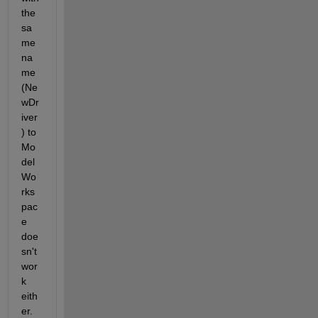
the 
sa
me 
na
me 
(Ne
wDr
iver
) to 
Mo
del 
Wo
rks
pac
e 
doe
sn't 
wor
k 
eith
er.