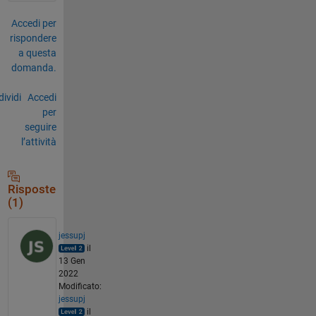
Accedi per
rispondere
a questa
domanda.
ividi
Accedi
per
seguire
l’attività
Risposte
(1)
jessupj
il
13 Gen
2022
Modificato:
jessupj
il