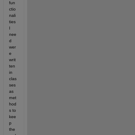
fun
ctio
nali
ties 
I 
nee
d 
wer
e 
writ
ten 
in 
clas
ses 
as 
met
hod
s to 
kee
p 
the 