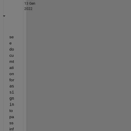
13 Gen
2022
se
e 
do
cu
mt
ati
on 
for 
as
si
gn
in
to 
pa
ss 
inf