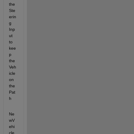
the 
Ste
erin
g 
Inp
ut 
to 
kee
p 
the 
Veh
icle 
on 
the 
Pat
h
Ne
wV
ehi
cle.