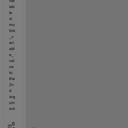
var
iab
le 
si
mu
link
_v
ari
abl
e_
val
ue 
to 
the 
2n
d 
arg
um
ent
0