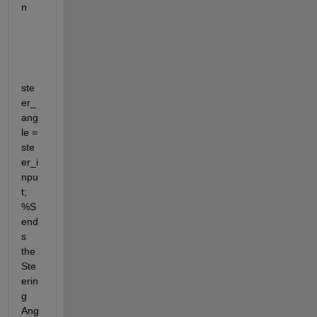
n
ste
er_
ang
le = 
ste
er_i
npu
t; 
%S
end
s 
the 
Ste
erin
g 
Ang