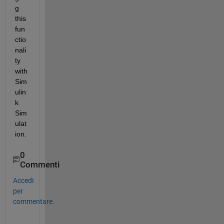
g 
this 
fun
ctio
nali
ty 
with 
Sim
ulin
k 
Sim
ulat
ion. 
0
Commenti
Accedi
per
commentare.