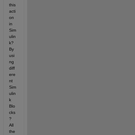
this 
acti
on 
in 
Sim
ulin
k? 
By 
usi
ng 
diff
ere
nt 
Sim
ulin
k 
Blo
cks
? 
All 
the 