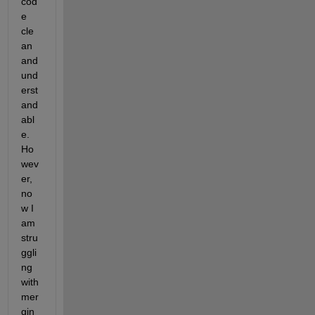
cod
e 
cle
an 
and 
und
erst
and
abl
e. 
Ho
wev
er, 
no
w I 
am 
stru
ggli
ng 
with 
mer
gin