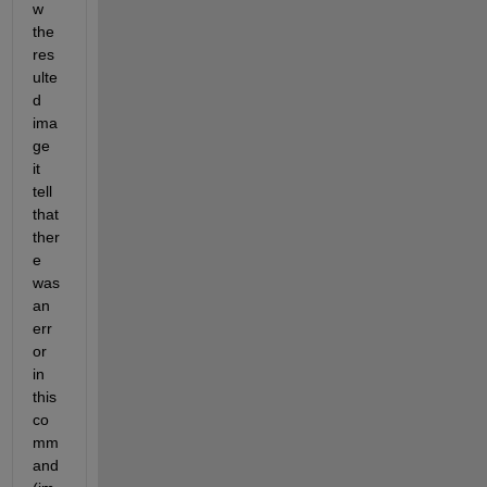
w 
the 
res
ulte
d 
ima
ge 
it 
tell 
that 
ther
e 
was 
an 
err
or 
in 
this 
co
mm
and 