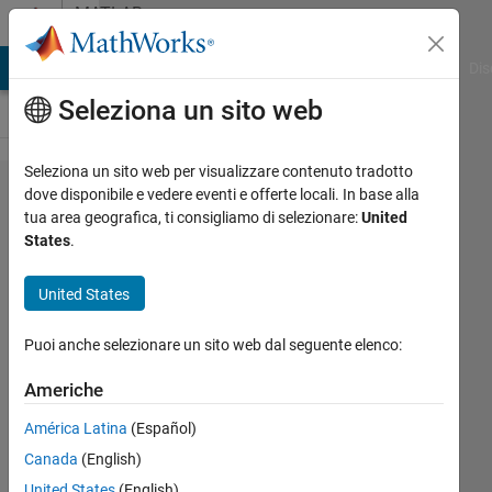
Vai al contenuto
MATLAB
Answers
ATLAB Answers
File Exchange
Cody
AI Chat Playground
Dis
Seleziona un sito web
Seleziona un sito web per visualizzare contenuto tradotto
how
dove disponibile e vedere eventi e offerte locali. In base alla
tua area geografica, ti consigliamo di selezionare:
United
can i
States
.
make
3d
United States
image
Puoi anche selezionare un sito web dal seguente elenco:
from
2d
Americhe
slices
América Latina
(Español)
?
Canada
(English)
United States
(English)