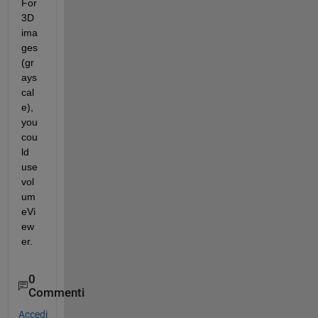
For 
3D 
ima
ges 
(gr
ays
cal
e), 
you 
cou
ld 
use 
vol
um
eVi
ew
er.
0
Commenti
Accedi