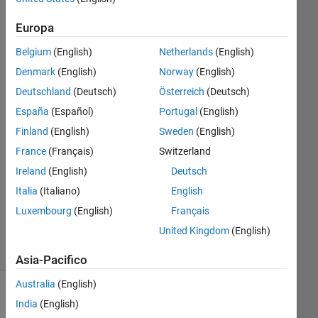
Sally
Europa
Sakr
23 Gen
Belgium
(English)
Netherlands
(English)
2022
Denmark
(English)
Norway
(English)
1
Deutschland
(Deutsch)
Österreich
(Deutsch)
Risposta
España
(Español)
Portugal
(English)
Risposta
Finland
(English)
Sweden
(English)
accettata
France
(Français)
Switzerland
Ireland
(English)
Deutsch
Aggiornato
23 Gen
Italia
(Italiano)
English
2022
Luxembourg
(English)
Français
36
United Kingdom
(English)
Visualizzazioni
(30 giorni)
Asia-Pacifico
Australia
(English)
Mostra
India
(English)
commenti