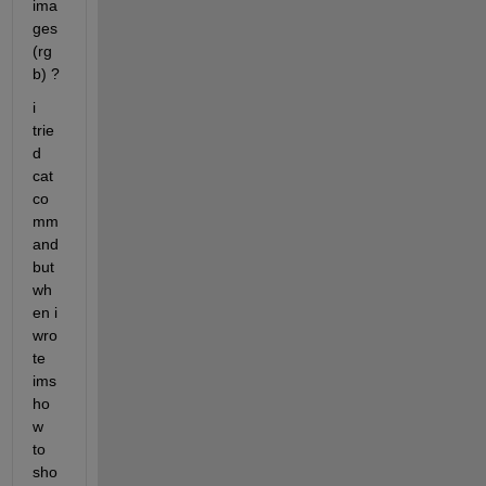
ima
ges 
(rg
b) ?
i 
trie
d 
cat 
co
mm
and 
but 
wh
en i 
wro
te 
ims
ho
w 
to 
sho