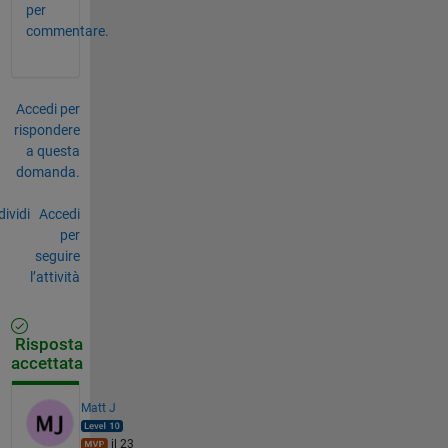
per
commentare.
Accedi per
rispondere
a questa
domanda.
ividi
Accedi
per
seguire
l’attività
Risposta
accettata
Matt J
il 23