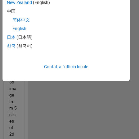
New Zealand
(English)
meno
中国
recenti
简体中文
English
hi, 
日本
(日本語)
ho
한국
(한국어)
w 
can 
i 
Contatta l’ufficio locale
ma
ke 
3d 
ima
ge 
fro
m 5 
slic
es 
of 
2d 