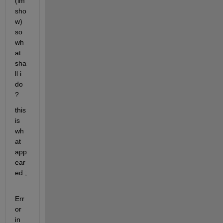
(im
sho
w) 
so 
wh
at 
sha
ll i 
do 
? 
this 
is 
wh
at 
app
ear
ed ;
Err
or 
in 