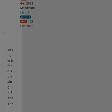
Gen 2022
Modificato:
Matt J
il 23
Gen 2022
ims
ho
w is 
for 
dis
pla
yin
g 
2D 
ima
ges
. 