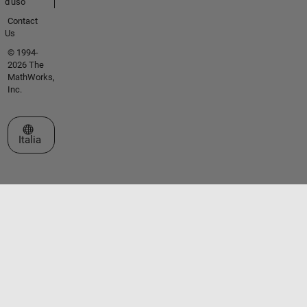
d'uso
Contact
Us
© 1994-
2026 The
MathWorks,
Inc.
Seleziona un sito web
Italia