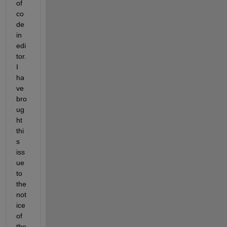
of 
co
de 
in 
edi
tor. 
I 
ha
ve 
bro
ug
ht 
thi
s 
iss
ue 
to 
the 
not
ice 
of 
the 