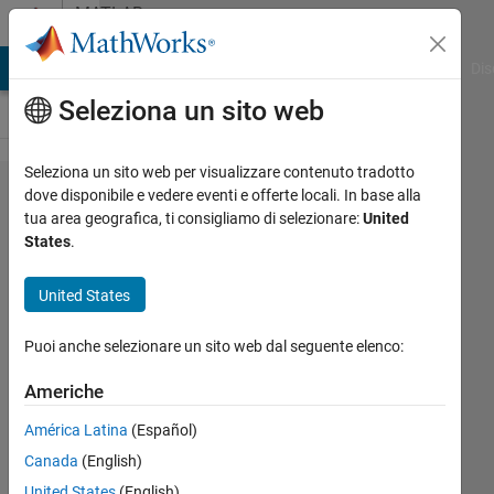
Vai al contenuto
MATLAB
Answers
ATLAB Answers
File Exchange
Cody
AI Chat Playground
Dis
Seleziona un sito web
Seleziona un sito web per visualizzare contenuto tradotto
increase
dove disponibile e vedere eventi e offerte locali. In base alla
tua area geografica, ti consigliamo di selezionare:
United
line-
States
.
spaces
in .m
United States
files?
Puoi anche selezionare un sito web dal seguente elenco:
Yufei
Americhe
Cao
América Latina
(Español)
31 Gen
2022
Canada
(English)
1
United States
(English)