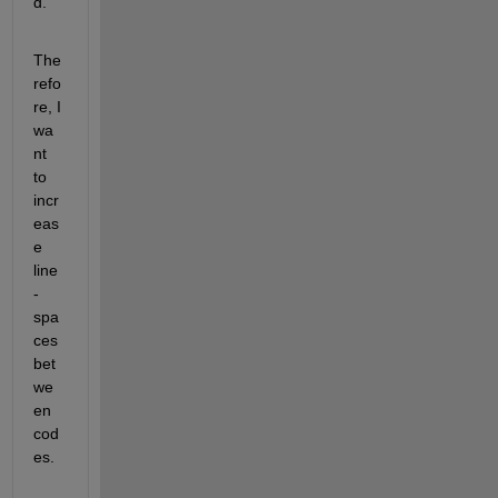
d.
The
refo
re, I 
wa
nt 
to 
incr
eas
e 
line
-
spa
ces 
bet
we
en 
cod
es.