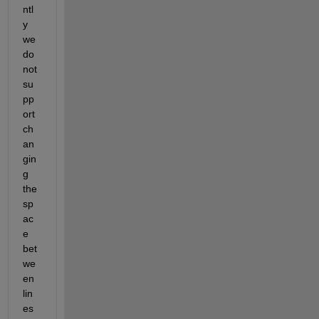
ntl
y 
we 
do 
not 
su
pp
ort 
ch
an
gin
g 
the 
sp
ac
e 
bet
we
en 
lin
es 