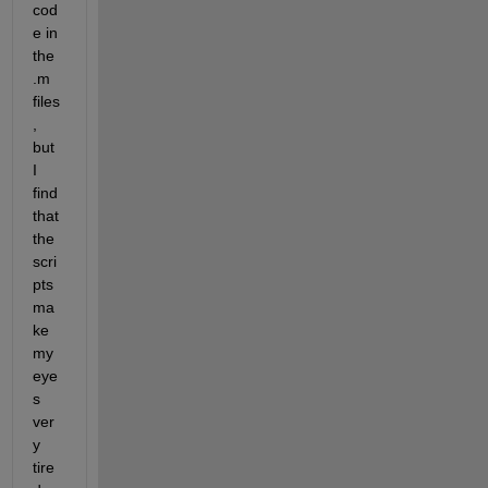
cod
e in 
the 
.m 
files
, 
but 
I 
find 
that 
the 
scri
pts 
ma
ke 
my 
eye
s 
ver
y 
tire