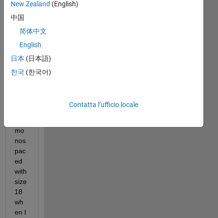
New Zealand
(English)
unit
中国
y,
简体中文
Tha
English
nks 
日本
(日本語)
in 
한국
(한국어)
adv
anc
e.
Contatta l’ufficio locale
I 
use 
mo
nos
pac
ed 
with 
size 
18 
wh
en I 