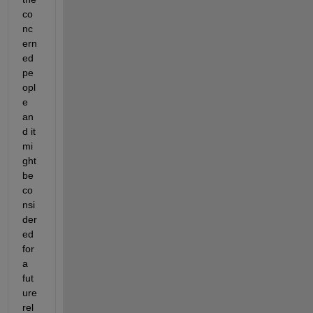
co
nc
ern
ed 
pe
opl
e 
an
d it 
mi
ght 
be 
co
nsi
der
ed 
for 
a 
fut
ure 
rel