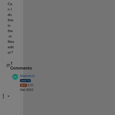
Ca
n I 
do 
this 
in 
the 
.m 
files 
edit
or?
1
Commento
Stephen23
il 31
Gen 2022
h