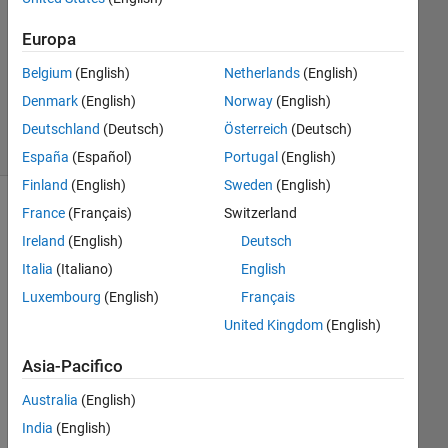
Risposta
Europa
Aggiornato
Belgium
(English)
Netherlands
(English)
3 Feb 2022
Denmark
(English)
Norway
(English)
6
Visualizzazioni
Deutschland
(Deutsch)
Österreich
(Deutsch)
(30 giorni)
España
(Español)
Portugal
(English)
Finland
(English)
Sweden
(English)
France
(Français)
Switzerland
Ireland
(English)
Deutsch
Italia
(Italiano)
English
Luxembourg
(English)
Français
United Kingdom
(English)
Asia-Pacifico
De
Australia
(English)
ar 
co
India
(English)
mm