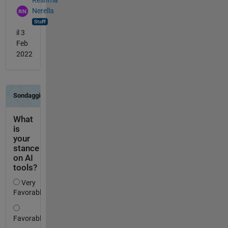
Nerella
il 3
Feb
2022