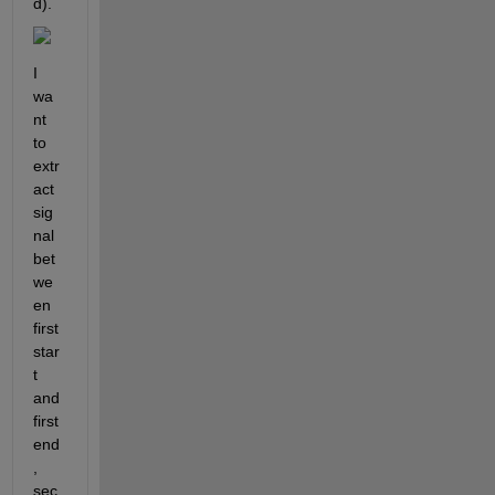
d).
I 
wa
nt 
to 
extr
act 
sig
nal 
bet
we
en 
first 
star
t 
and 
first 
end
, 
sec