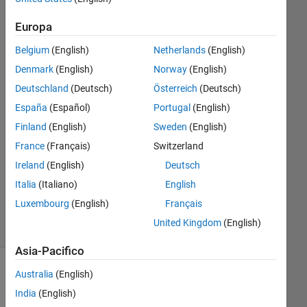
Tomaszzz
Europa
31 Gen
2022
Belgium
(English)
Netherlands
(English)
2
Denmark
(English)
Norway
(English)
Risposte
Deutschland
(Deutsch)
Österreich
(Deutsch)
Risposta
España
(Español)
Portugal
(English)
accettata
Finland
(English)
Sweden
(English)
France
(Français)
Switzerland
Aggiornato
Ireland
(English)
Deutsch
31 Gen
2022
Italia
(Italiano)
English
26
Luxembourg
(English)
Français
Visualizzazioni
United Kingdom
(English)
(30 giorni)
Asia-Pacifico
Australia
(English)
India
(English)