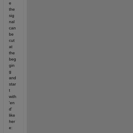
e  
the 
sig
nal 
can 
be 
cut 
at 
the 
beg
gin
g 
and 
star
t 
with 
'en
d' 
like 
her
e: