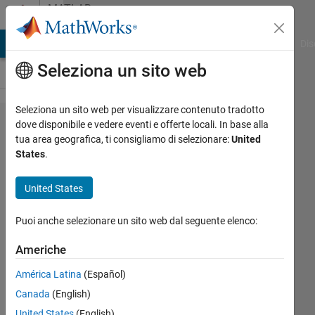
Vai al contenuto
MATLAB
Answers
ATLAB Answers
File Exchange
Cody
AI Chat Playground
Dis
Seleziona un sito web
Seleziona un sito web per visualizzare contenuto tradotto
How to
dove disponibile e vedere eventi e offerte locali. In base alla
tua area geografica, ti consigliamo di selezionare:
United
deal with
States
.
Index
exceeds
United States
the
Puoi anche selezionare un sito web dal seguente elenco:
number
of array
Americhe
elements
América Latina
(Español)
?
Canada
(English)
United States
(English)