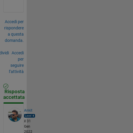
Accedi per
rispondere
a questa
domanda.
ividi
Accedi
per
seguire
l’attività
Risposta
accettata
Ankit
il 31
Gen
2022