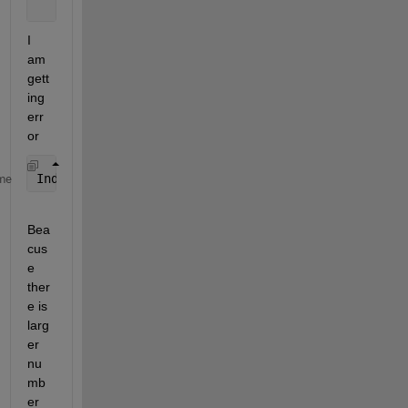
end
I 
am 
gett
ing 
err
or 
Index 
exceeds the number of array elements 
me
Bea
cus
e 
ther
e is 
larg
er 
nu
mb
er 