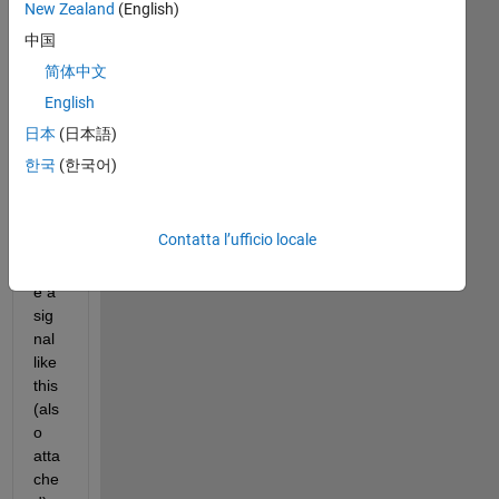
New Zealand
(English)
中国
简体中文
English
signal.mat
日本
(日本語)
한국
(한국어)
Hi 
all,
Contatta l’ufficio locale
I 
hav
e a 
sig
nal 
like 
this 
(als
o 
atta
che