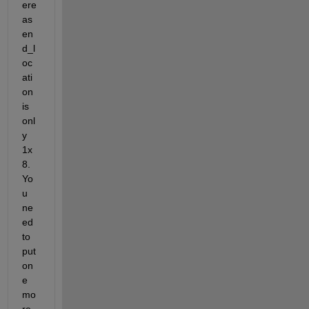
ere 
as 
en
d_l
oc
ati
on 
is 
onl
y 
1x
8. 
Yo
u 
ne
ed 
to 
put 
on
e 
mo