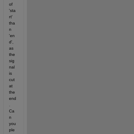
of 
'sta
rt' 
tha
n 
'en
d', 
as 
the 
sig
nal 
is 
cut 
at 
the 
end
. 
Ca
n 
you 
ple