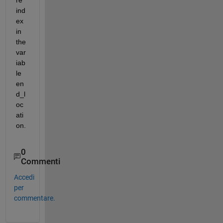
re 
ind
ex 
in 
the 
var
iab
le 
en
d_l
oc
ati
on. 
0
Commenti
Accedi
per
commentare.