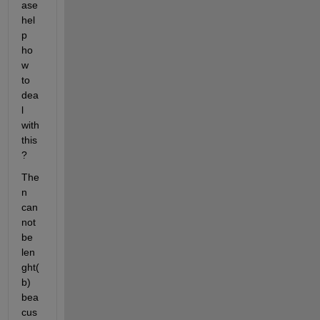
ase 
hel
p 
ho
w 
to 
dea
l 
with 
this
?
The 
n 
can
not 
be 
len
ght(
b) 
bea
cus