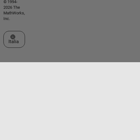
© 1994-
2026 The
MathWorks,
Inc.
Seleziona un sito web
Italia