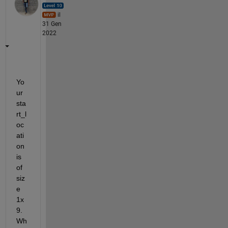
il
31 Gen
2022
Yo
ur 
sta
rt_l
oc
ati
on 
is 
of 
siz
e 
1x
9. 
Wh