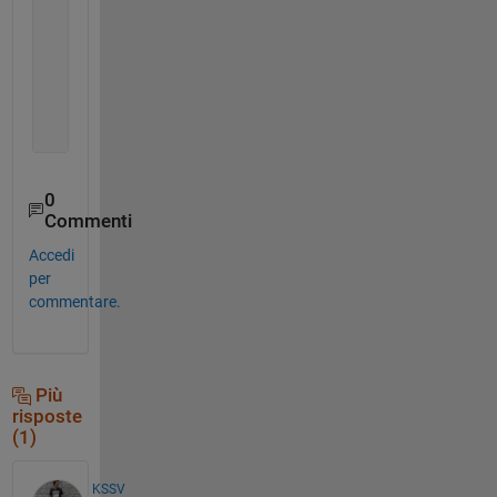
%Extract data between red and green indices and
    T_or_y_cycle = cell(n,1) ;
for 
i = 1:n
    T_or_y_cycle{i} = thigh_orient_y(a(i):b(i)) ;
end
0
Commenti
Accedi
per
commentare.
Più
risposte
(1)
KSSV