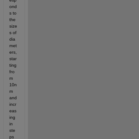
esp
ond
s to 
the 
size
s of 
dia
met
ers, 
star
ting 
fro
m 
10n
m 
and 
incr
eas
ing 
in 
ste
ps 