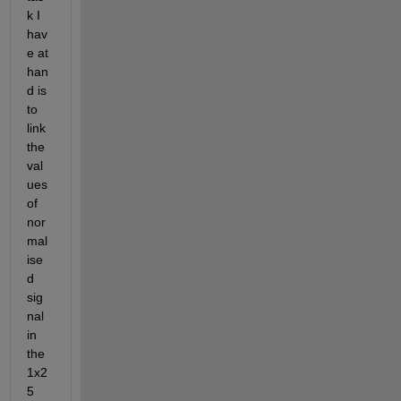
k I 
hav
e at 
han
d is 
to 
link 
the 
val
ues 
of 
nor
mal
ise
d 
sig
nal 
in 
the 
1x2
5 