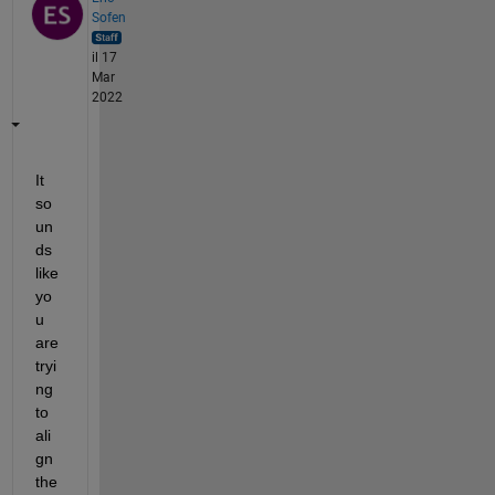
Sofen
il 17
Mar
2022
It 
so
un
ds 
like 
yo
u 
are 
tryi
ng 
to 
ali
gn 
the