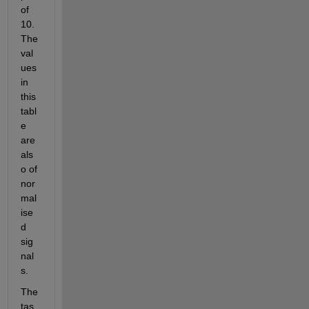
of 
10. 
The 
val
ues 
in 
this 
tabl
e 
are 
als
o of 
nor
mal
ise
d 
sig
nal
s. 
The 
tas