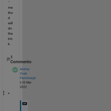
'
me
tho
d 
will 
do 
the 
tric
k.
1
Commento
Akshay
Vivek
Panchwagh
il 20 Mar
2022