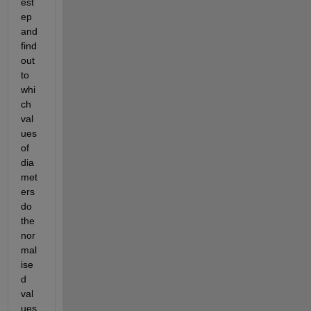
est
ep 
and 
find 
out 
to 
whi
ch 
val
ues 
of 
dia
met
ers 
do 
the 
nor
mal
ise
d 
val
ues 