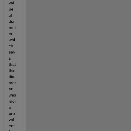
val
ue 
of 
dia
met
er 
whi
ch 
say
s 
that 
this 
dia
met
er 
was 
mor
e 
pre
val
ent 