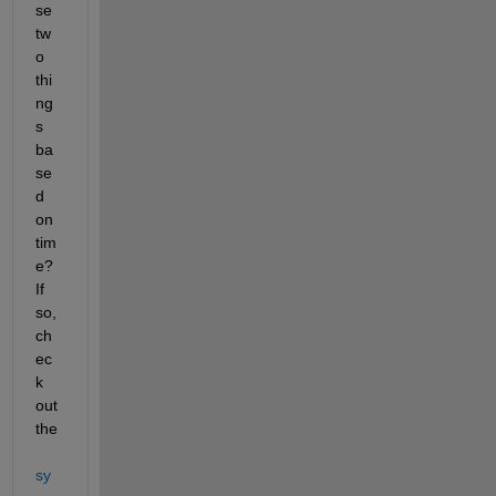
se 
tw
o 
thi
ng
s 
ba
se
d 
on 
tim
e? 
If 
so, 
ch
ec
k 
out 
the 
sy