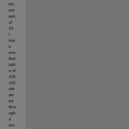
tim
est
eps 
of 
10. 
I 
hav
e 
ano
ther 
tabl
e of 
226
x15 
obt
ain
ed 
thro
ugh 
a 
mo