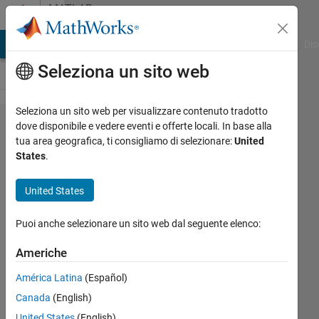
Vai al contenuto
MATLAB
Answers
ATLAB Answers
File Exchange
Cody
AI Chat Playground
Dis
Seleziona un sito web
Seleziona un sito web per visualizzare contenuto tradotto
How do I find
dove disponibile e vedere eventi e offerte locali. In base alla
tua area geografica, ti consigliamo di selezionare:
United
a single value
States
.
by
corresponding
United States
data in 2
Puoi anche selezionare un sito web dal seguente elenco:
different
tables?
Americhe
América Latina
(Español)
Akshay
Canada
(English)
Vivek
United States
(English)