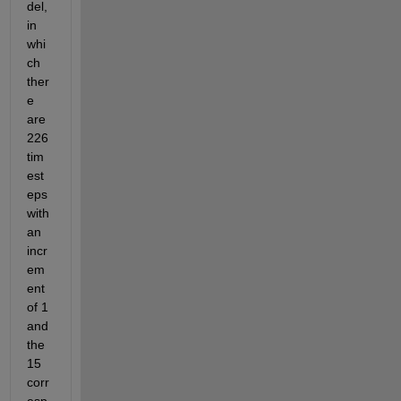
del, 
in 
whi
ch 
ther
e 
are 
226 
tim
est
eps 
with 
an 
incr
em
ent 
of 1 
and 
the 
15 
corr