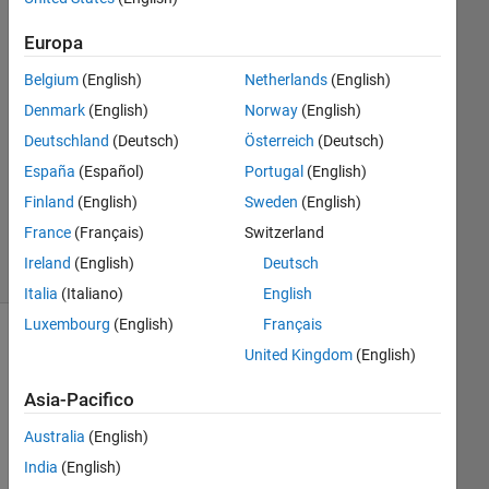
Panchwagh
16 Mar
Europa
2022
1
Belgium
(English)
Netherlands
(English)
Risposta
Denmark
(English)
Norway
(English)
Deutschland
(Deutsch)
Österreich
(Deutsch)
Aggiornato
España
(Español)
Portugal
(English)
20 Mar
2022
Finland
(English)
Sweden
(English)
10
France
(Français)
Switzerland
Visualizzazioni
Ireland
(English)
Deutsch
(30 giorni)
Italia
(Italiano)
English
Luxembourg
(English)
Français
United Kingdom
(English)
Asia-Pacifico
Australia
(English)
India
(English)