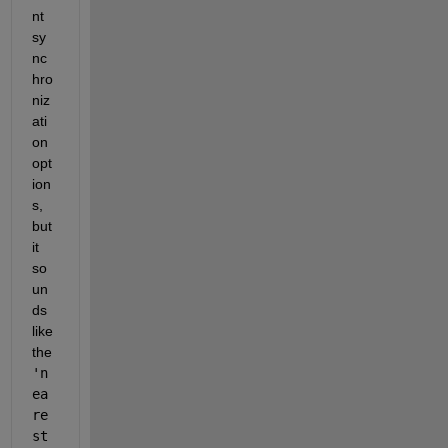
nt 
sy
nc
hro
niz
ati
on 
opt
ion
s, 
but 
it 
so
un
ds 
like 
the 
'n
ea
re
st