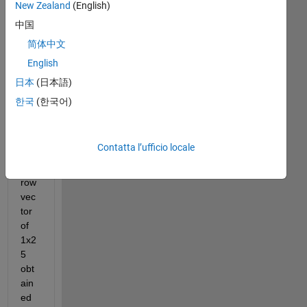
New Zealand
(English)
So I 
hav
中国
e a 
简体中文
MA
English
TL
AB 
日本
(日本語)
cod
한국
(한국어)
e in 
whi
ch I 
Contatta l’ufficio locale
hav
e a 
row 
vec
tor 
of 
1x2
5 
obt
ain
ed 