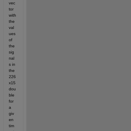
vec
tor 
with 
the 
val
ues 
of 
the 
sig
nal
s in 
the 
226
x15 
dou
ble 
for 
a 
giv
en 
tim