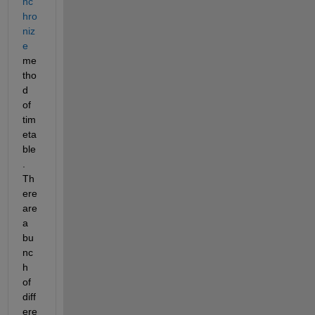
nc
hro
niz
e
me
tho
d 
of 
tim
eta
ble
. 
Th
ere 
are 
a 
bu
nc
h 
of 
diff
ere