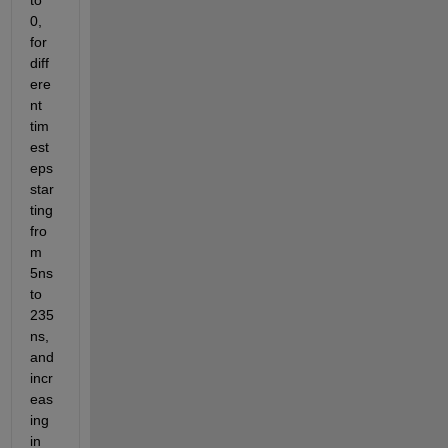
to 
0, 
for 
diff
ere
nt 
tim
est
eps 
star
ting 
fro
m 
5ns 
to 
235
ns, 
and 
incr
eas
ing 
in 