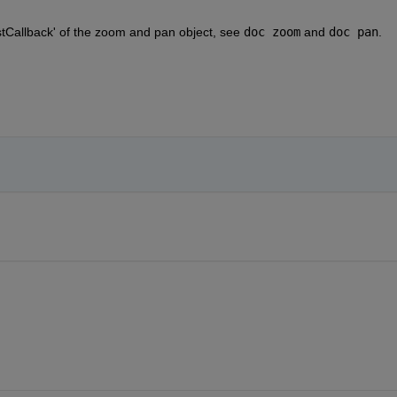
Callback' of the zoom and pan object, see
doc zoom
 and
doc pan
.