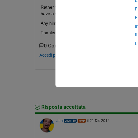
E
Rather than sitting there waiting, and having to re
F
have a way to know when the last render has com
F
Any hints?
I
Thanks
I
L
0 Commenti
Accedi per commentare.
Risposta accettata
Jan
il 21 Dic 2014