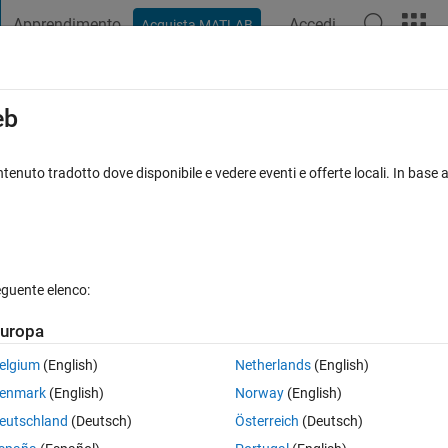
Apprendimento
Accedi
Acquista MATLAB
t Playground
Discussioni
Concorsi
Blog
Pubblica
Altro
iga
FAQ su MATLAB
Altro
eb
b code when a render is done?
tenuto tradotto dove disponibile e vedere eventi e offerte locali. In base a
ccettata
Aggiornato 19 Ago 2015
4 Visualizzazioni (30 giorni)
eguente elenco:
uropa
0 voti
elgium
(English)
Netherlands
(English)
urfaces drawn via trisurf.
enmark
(English)
Norway
(English)
igure after zooming (via the mag pointer) of moving the target point (vi
eutschland
(Deutsch)
Österreich
(Deutsch)