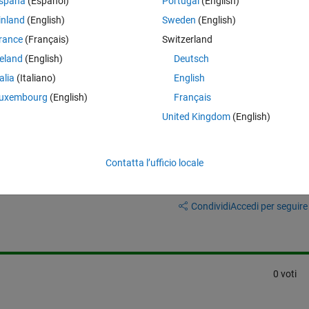
spaña
(Español)
Portugal
(English)
member the previous state to be sure it has changed, it would be helpful
inland
(English)
Sweden
(English)
pleted.
rance
(Français)
Switzerland
reland
(English)
Deutsch
talia
(Italiano)
English
uxembourg
(English)
Français
United Kingdom
(English)
Contatta l’ufficio locale
Accedi per rispondere a questa 
Condividi
Accedi per seguire l
0 voti