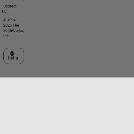
Contact
Us
© 1994-
2026 The
MathWorks,
Inc.
Seleziona un sito web
Italia