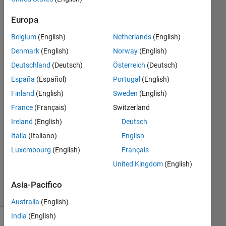
Europa
NA
Belgium
(English)
Netherlands
(English)
23 Mar
Denmark
(English)
Norway
(English)
2022
Deutschland
(Deutsch)
Österreich
(Deutsch)
1
España
(Español)
Portugal
(English)
Risposta
Finland
(English)
Sweden
(English)
Risposta
France
(Français)
Switzerland
accettata
Ireland
(English)
Deutsch
Italia
(Italiano)
English
Aggiornato
23 Mar
Luxembourg
(English)
Français
2022
United Kingdom
(English)
16
Visualizzazioni
Asia-Pacifico
(30 giorni)
Australia
(English)
India
(English)