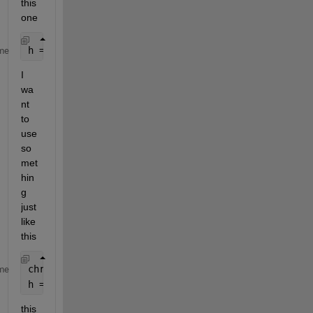
this 
one
h = boxplot(x,
'Labels'
,{
'69'
; 
'70'
; 
'74'
; 
'77'
; 
'11
me
I 
wa
nt 
to 
use 
so
met
hin
g 
just 
like 
this
chr_A = string(A)
me
h = boxplot(x,
'Labels'
,{chr_A});
this 