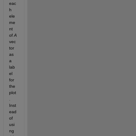
eac
h 
ele
me
nt 
of 
A
vec
tor 
as 
a 
lab
el 
for 
the 
plot
. 
Inst
ead 
of 
usi
ng 