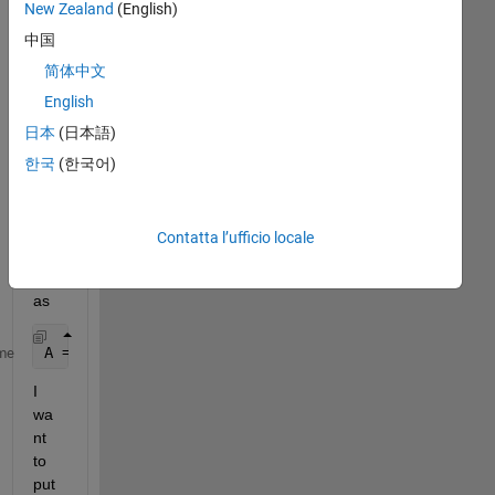
New Zealand
(English)
中国
简体中文
English
日本
(日本語)
I 
한국
(한국어)
hav
e 
vec
Contatta l’ufficio locale
tor 
A
as 
A = [69; 70; 74; 77; 118; 103; 104];
me
I 
wa
nt 
to 
put 