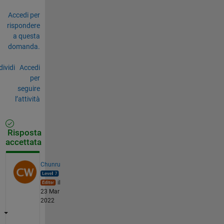
Accedi per
rispondere
a questa
domanda.
ividi
Accedi
per
seguire
l’attività
Risposta
accettata
Chunru
il
23 Mar
2022