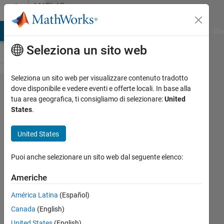
Vai al contenuto
MATLAB
Answers
ATLAB Answers
File Exchange
Cody
AI Chat Playground
Dis
Seleziona un sito web
Seleziona un sito web per visualizzare contenuto tradotto
how to
dove disponibile e vedere eventi e offerte locali. In base alla
tua area geografica, ti consigliamo di selezionare:
United
put
States
.
each
element
United States
of
Puoi anche selezionare un sito web dal seguente elenco:
vector
as a
Americhe
label
América Latina
(Español)
for the
Canada
(English)
plot
United States
(English)