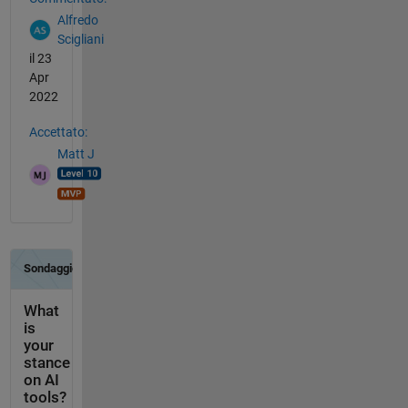
Alfredo
Scigliani
il 23
Apr
2022
Accettato:
Matt J