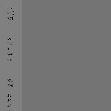
= 
me
an([
x,y]
)
so 
that 
it 
yeil
ds:
xy_
avg 
= [ 
15 
30 
45 