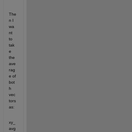
The
n I 
wa
nt 
to 
tak
e 
the 
ave
rag
e of 
bot
h 
vec
tors 
as:
xy_
avg 