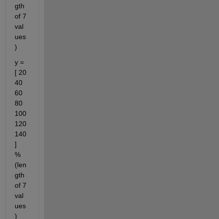
gth 
of 7 
val
ues
)
y = 
[ 20 
40 
60 
80 
100 
120 
140
]   
%
(len
gth 
of 7 
val
ues
)