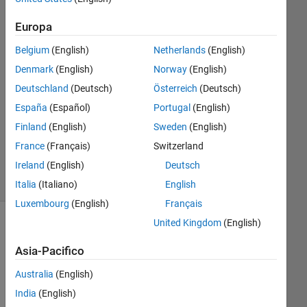
1
Europa
Risposta
Belgium
(English)
Netherlands
(English)
Risposta
Denmark
(English)
Norway
(English)
accettata
Deutschland
(Deutsch)
Österreich
(Deutsch)
Aggiornato
España
(Español)
Portugal
(English)
23 Apr
Finland
(English)
Sweden
(English)
2022
France
(Français)
Switzerland
7
Ireland
(English)
Deutsch
Visualizzazioni
(30 giorni)
Italia
(Italiano)
English
Luxembourg
(English)
Français
United Kingdom
(English)
Asia-Pacifico
Australia
(English)
India
(English)