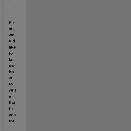
Fir
st, 
wo
uld 
like 
to 
kn
ow 
ho
w 
to 
writ
e 
tha
t x 
vec
tor.