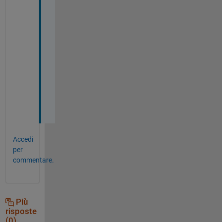
y
o
u 
s
o 
m
u
c
h
!
!
Accedi
per
commentare.
Più
risposte
(0)