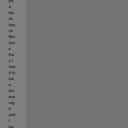
ply 
a 
bla
nk 
spa
ce. 
Bec
aus
e 
the
n I 
nee
d to 
tak
e 
the 
ave
rag
e 
and 
I 
wo