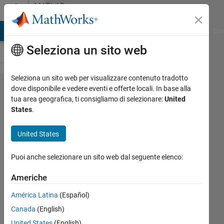
Vai al contenuto
MATLAB
Answers
ATLAB Answers
File Exchange
Cody
AI Chat Playground
Dis
Seleziona un sito web
Seleziona un sito web per visualizzare contenuto tradotto
How to
dove disponibile e vedere eventi e offerte locali. In base alla
tua area geografica, ti consigliamo di selezionare:
United
have an
States
.
empty
space in a
United States
vector for
Puoi anche selezionare un sito web dal seguente elenco:
operations
Americhe
Alfredo
América Latina
(Español)
Scigliani
Canada
(English)
23 Apr
United States
(English)
2022