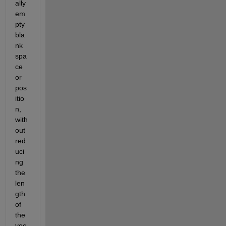
ally 
em
pty 
bla
nk 
spa
ce 
or 
pos
itio
n, 
with
out 
red
uci
ng 
the 
len
gth 
of 
the 
vec