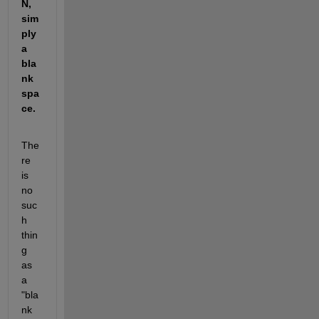
N, 
sim
ply 
a 
bla
nk 
spa
ce. 
The
re 
is 
no 
suc
h 
thin
g 
as 
a 
"bla
nk 