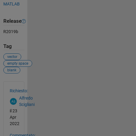
MATLAB
Release
R2019b
Tag
vector
empty space
blank
Vedere anche
Richiesto:
Alfredo
Scigliani
il 23
Apr
2022
Commentato: