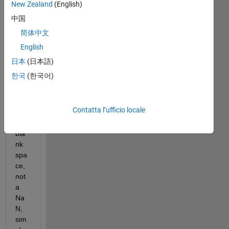
New Zealand
(English)
I 
中国
wo
简体中文
uld 
English
like 
to 
日本
(日本語)
hav
한국
(한국어)
e a 
vec
tor 
Contatta l’ufficio locale
with 
an 
bla
nk 
spa
ce, 
not 
a 
Na
N, 
sim