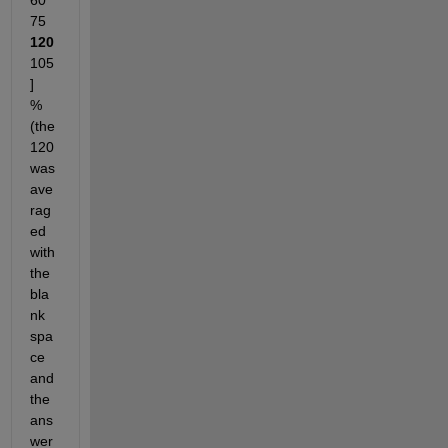
60 
75 
120
105
]    
%
(the 
120 
was 
ave
rag
ed 
with 
the 
bla
nk 
spa
ce 
and 
the 
ans
wer 