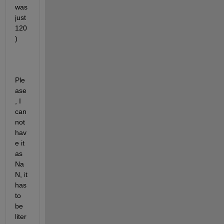
was 
just 
120
)
Ple
ase
, I 
can
not 
hav
e it 
as 
Na
N, it 
has 
to 
be 
liter