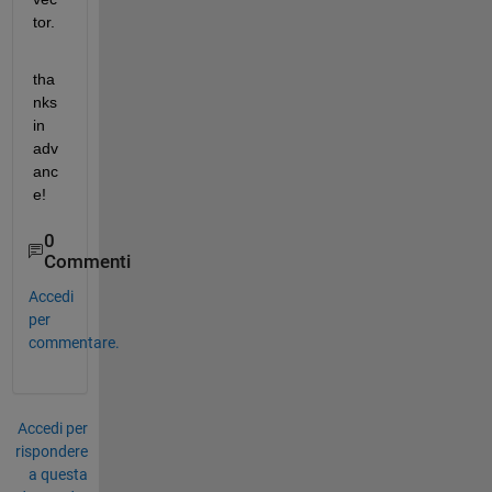
tor.
tha
nks 
in 
adv
anc
e!
0
Commenti
Accedi
per
commentare.
Accedi per
rispondere
a questa