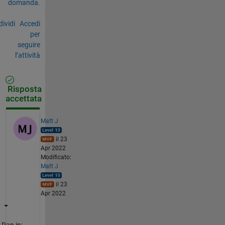
domanda.
ividi
Accedi
per
seguire
l’attività
Risposta
accettata
Matt J
il 23
Apr 2022
Modificato:
Matt J
il 23
Apr 2022
Ran in: