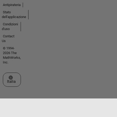
Antipirateria
Stato
dell'applicazione
Condizioni
d'uso
Contact
Us
© 1994-
2026 The
MathWorks,
Inc.
Seleziona un sito web
Italia