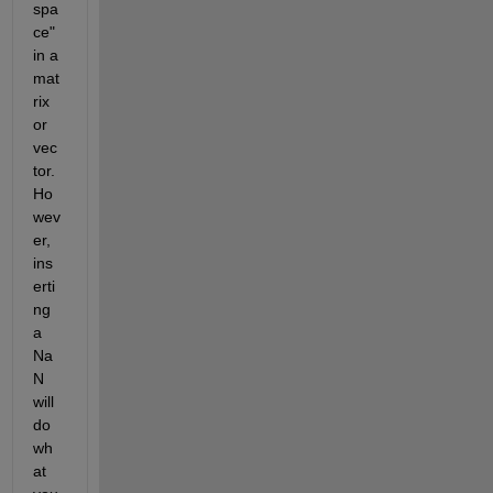
spa
ce" 
in a 
mat
rix 
or 
vec
tor. 
Ho
wev
er, 
ins
erti
ng 
a 
Na
N  
will 
do 
wh
at 