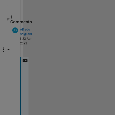
1
Commento
Alfredo
Scigliani
il 23 Apr
2022
O
h 
I 
s
e
e
, 
w
e