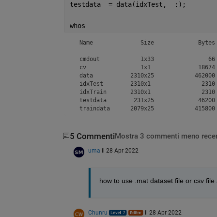
testdata  = data(idxTest,  :);
whos
  Name              Size             Bytes 
  cmdout            1x33                66 
  cv                1x1              18674 
  data           2310x25            462000 
  idxTest        2310x1               2310 
  idxTrain       2310x1               2310 
  testdata        231x25             46200 
  traindata      2079x25            415800
5 Commenti
Mostra 3 commenti meno recen
uma
il 28 Apr 2022
how to use .mat dataset file or csv fil
Chunru
il 28 Apr 2022