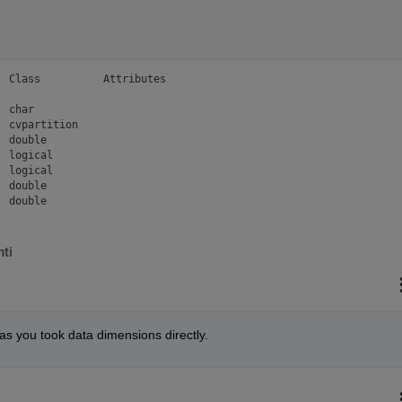
 Class          Attributes

 char                     

 cvpartition              

 double                   

 logical                  

 logical                  

 double                   

  double                   
ti
e as you took data dimensions directly.