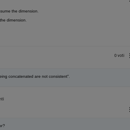
assume the dimension.  
 the dimension.
0 voti
being concatenated are not consistent".
ti
or?