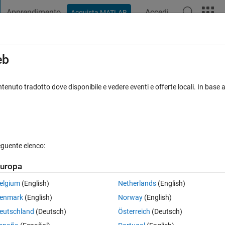
Apprendimento
Accedi
Acquista MATLAB
t Playground
Discussioni
Concorsi
Blog
Pubblica
Altro
iga
FAQ su MATLAB
Altro
eb
train xtest ytrain ytest
tenuto tradotto dove disponibile e vedere eventi e offerte locali. In base a
cettata
Aggiornato 2 Mag 2022
45 Visualizzazioni (30 giorni)
eguente elenco:
Mostra commenti meno
uropa
0 voti
elgium
(English)
Netherlands
(English)
t into xtrain xtest ytain ytest.
enmark
(English)
Norway
(English)
eutschland
(Deutsch)
Österreich
(Deutsch)