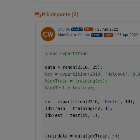
Più risposte (2)
Chunru
il 25 Apr 2022
Modificato:
Chunru
il 25 Apr 2022
% doc cvpartition
data = randn(2310, 25);
%cv = cvpartition(2310, 'Holdout', 0.3
%idxTrain = training(cv);
%idxTest = test(cv);
cv = cvpartition(2310, 
'KFold'
, 10);
idxTrain = training(cv, 1);
idxTest = test(cv, 1);
traindata = data(idxTrain, :);