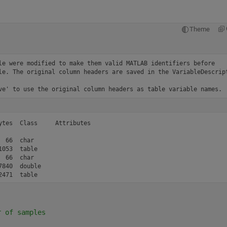
Theme
le were modified to make them valid MATLAB identifiers before 
le. The original column headers are saved in the VariableDescript
ve' to use the original column headers as table variable names.
tes  Class     Attributes

 66  char                

053  table               

 66  char                

840  double              

2471  table               
r of samples