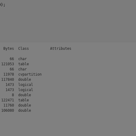
0);
 Bytes  Class          Attributes

    66  char                     

121053  table                    

    66  char                     

 11978  cvpartition              

117840  double                   

  1473  logical                  

  1473  logical                  

     8  double                   

122471  table                    

 11760  double                   

 106080  double                   