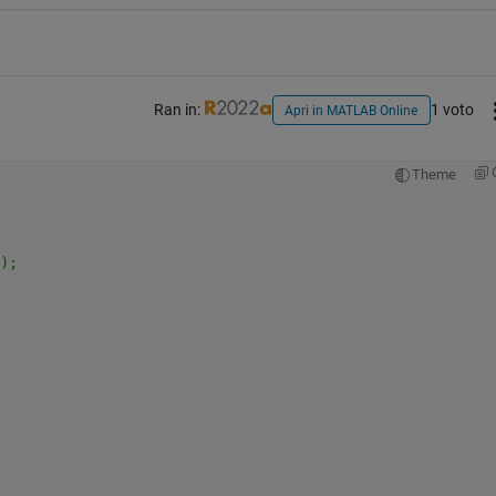
Ran in:
1 voto
Apri in MATLAB Online
Theme
);