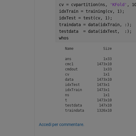
cv = cvpartition(ns, 
'KFold'
, 1
idxTrain = training(cv, 1);
idxTest = test(cv, 1);
traindata = data(idxTrain, :);
testdata  = data(idxTest,  :);
whos
  Name              Size            
  ans               1x33            
  cmc1           1473x10            
  cmdout            1x33            
  cv                1x1             
  data           1473x10            
  idxTest        1473x1             
  idxTrain       1473x1             
  ns                1x1             
  t              1473x10            
  testdata        147x10            
  traindata      1326x10           
Accedi per commentare.