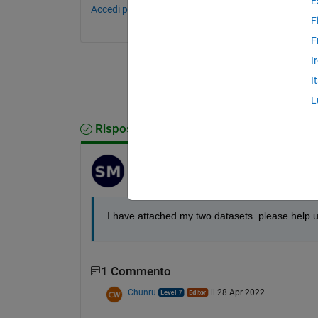
E
Accedi per commentare.
F
F
I
I
L
Risposta accettata
uma
il 28 Apr 2022
I have attached my two datasets. please help u
1 Commento
Chunru
il 28 Apr 2022