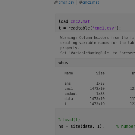
cmc1.csv
cmc2.mat
load 
cmc2.mat
t = readtable(
'cmc1.csv'
);
Warning: Column headers from the fi
creating variable names for the tab
property.
Set 'VariableNamingRule' to 'preser
whos
  Name           Size             By
  ans            1x33               
  cmc1        1473x10            121
  cmdout         1x33               
  data        1473x10            117
  t           1473x10            12
% head(t)
ns = size(data, 1);     
% numbe