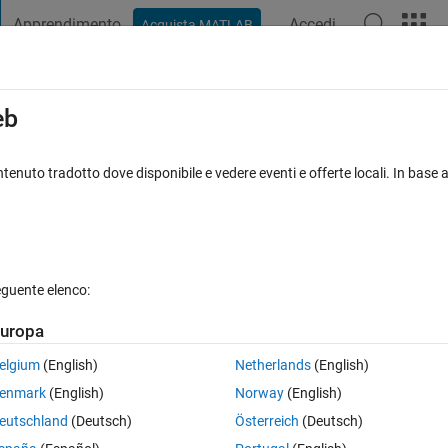
Apprendimento
Accedi
Acquista MATLAB
t Playground
Discussioni
Concorsi
Blog
Pubblica
Altro
iga
FAQ su MATLAB
Altro
eb
r four figures in one figure
tenuto tradotto dove disponibile e vedere eventi e offerte locali. In base a
iornato 30 Apr 2022
33 Visualizzazioni (30 giorni)
eguente elenco:
Mostra commenti meno
uropa
0 voti
elgium
(English)
Netherlands
(English)
 How can i make those figures showing in a single panel? say the figure
enmark
(English)
Norway
(English)
eutschland
(Deutsch)
Österreich
(Deutsch)