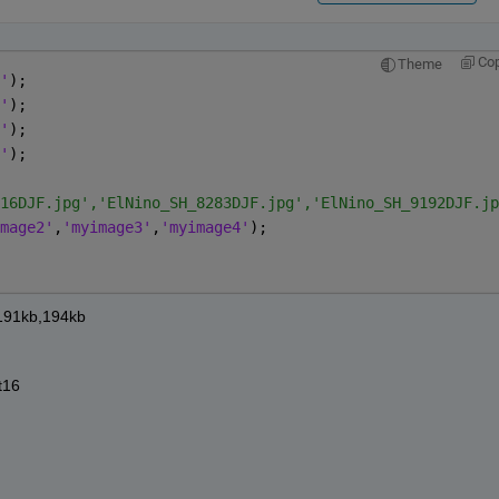
Co
Theme
'
);
'
);
'
);
'
);
16DJF.jpg','ElNino_SH_8283DJF.jpg','ElNino_SH_9192DJF.jp
mage2'
,
'myimage3'
,
'myimage4'
);
,191kb,194kb
nt16