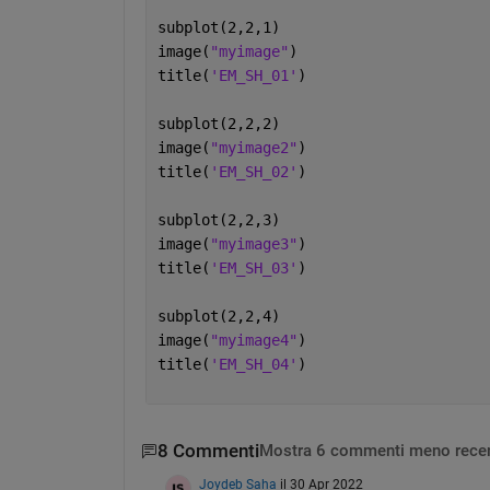
subplot(2,2,1)
image(
"myimage"
)
title(
'EM_SH_01'
)
subplot(2,2,2)
image(
"myimage2"
)
title(
'EM_SH_02'
)
subplot(2,2,3)
image(
"myimage3"
)
title(
'EM_SH_03'
)
subplot(2,2,4)
image(
"myimage4"
)
title(
'EM_SH_04'
)
8 Commenti
Mostra 6 commenti meno recen
Joydeb Saha
il 30 Apr 2022