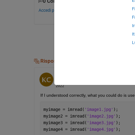
E
0 Commenti
F
Accedi per commentare.
F
I
I
L
Risposte (1)
Keegan Carvalho
il 30 Apr 2022
Modificato:
Keegan Carvalho
il 30 Apr
2022
If I understood correctly, what you could do is u
myimage = imread(
'image1.jpg'
);
myimage2 = imread(
'image2.jpg'
);
myimage3 = imread(
'image3.jpg'
);
myimage4 = imread(
'image4.jpg'
);