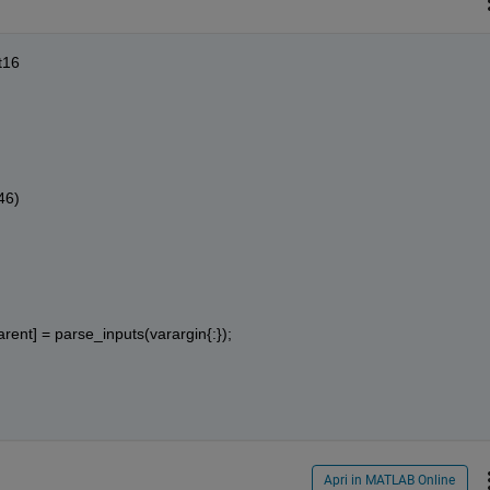
nt16
46)
rent] = parse_inputs(varargin{:});
Apri in MATLAB Online