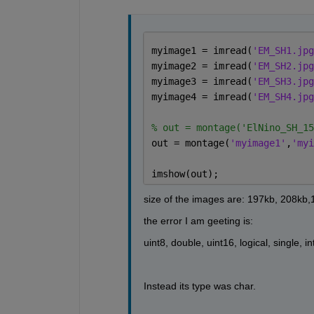
myimage1 = imread(
'EM_SH1.jpg
myimage2 = imread(
'EM_SH2.jpg
myimage3 = imread(
'EM_SH3.jpg
myimage4 = imread(
'EM_SH4.jpg
% out = montage('ElNino_SH_15
out = montage(
'myimage1'
,
'myi
imshow(out);
size of the images are: 197kb, 208kb
the error I am geeting is: 
uint8, double, uint16, logical, single, i
Instead its type was char.