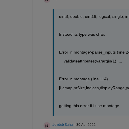
uint8, double, uint16, logical, single, i
Instead its type was char.
Error in montage>parse_inputs (line 2
    validateattributes(varargin{1}, ...
Error in montage (line 114)
[I,cmap,mSize,indices,displayRange,pa
getting this error if i use montage 
Joydeb Saha
il 30 Apr 2022