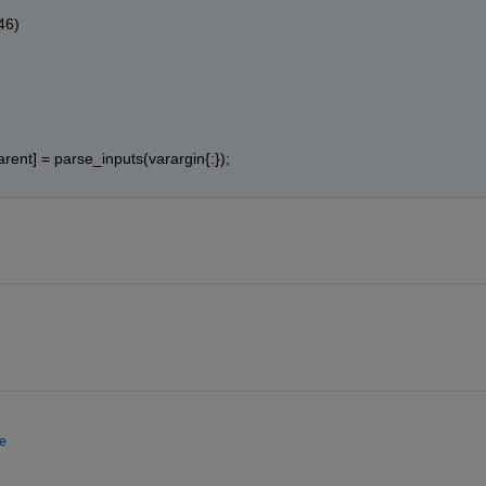
46)
rent] = parse_inputs(varargin{:});
e