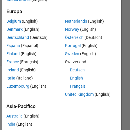
1
Europa
Risposta
Belgium
(English)
Netherlands
(English)
Aggiornato
Denmark
(English)
Norway
(English)
6 Mag
Deutschland
(Deutsch)
Österreich
(Deutsch)
2022
7
España
(Español)
Portugal
(English)
Visualizzazioni
Finland
(English)
Sweden
(English)
(30 giorni)
France
(Français)
Switzerland
Ireland
(English)
Deutsch
Italia
(Italiano)
English
Luxembourg
(English)
Français
United Kingdom
(English)
Asia-Pacifico
Australia
(English)
I 
India
(English)
am 