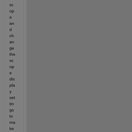
sc
op
e 
an
d 
ch
an
ge 
the 
sc
op
e 
dis
pla
y 
set
tin
gs 
to 
ma
ke 