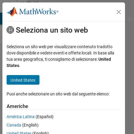
Vai al contenuto
MATLAB
Answers
ATLAB Answers
File Exchange
Cody
AI Chat Playground
Dis
Seleziona un sito web
Seleziona un sito web per visualizzare contenuto tradotto
Which is
dove disponibile e vedere eventi e offerte locali. In base alla
tua area geografica, ti consigliamo di selezionare:
United
the x, y and
States
.
z
component
United States
of total
Puoi anche selezionare un sito web dal seguente elenco:
force?
Americhe
Lisa
América Latina
(Español)
Finn
Canada
(English)
5 Mag
United States
(English)
2022