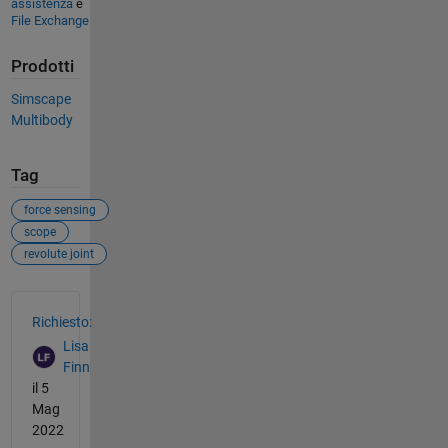
assistenza
e
File Exchange
Prodotti
Simscape
Multibody
Tag
force sensing
scope
revolute joint
Vedere anche
Richiesto:
Lisa
Finn
il 5
Mag
2022