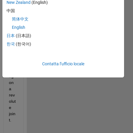
usi
New Zealand
(English)
ng 
中国
sco
简体中文
pe 
to 
English
plot 
日本
(日本語)
the 
한국
(한국어)
tota
l 
forc
Contatta l’ufficio locale
e 
acti
ng 
on 
a 
rev
olut
e 
join
t. 