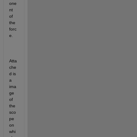
one
nt 
of 
the 
forc
e. 
Atta
che
d is 
a 
ima
ge 
of 
the 
sco
pe 
on 
whi