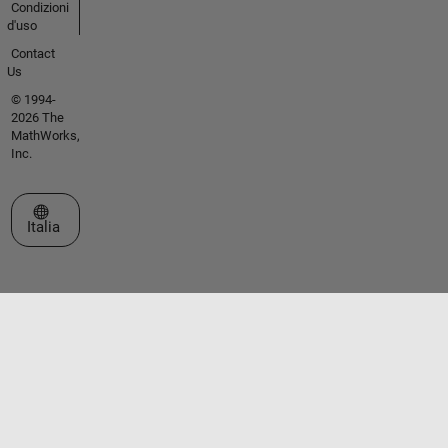
Condizioni
d'uso
Contact
Us
© 1994-
2026 The
MathWorks,
Inc.
Seleziona un sito web
Italia