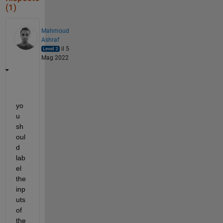
(1)
Mahmoud
Ashraf
il 5
Mag 2022
yo
u 
sh
oul
d 
lab
el 
the 
inp
uts 
of 
the 