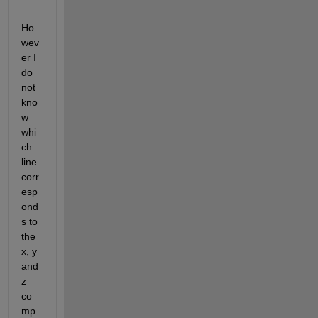
Ho
wev
er I 
do 
not 
kno
w 
whi
ch 
line 
corr
esp
ond
s to 
the 
x, y 
and 
z 
co
mp