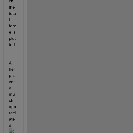
ch 
the 
tota
l 
forc
e is 
plot
ted. 
All 
hel
p is 
ver
y 
mu
ch 
app
reci
ate
d. 