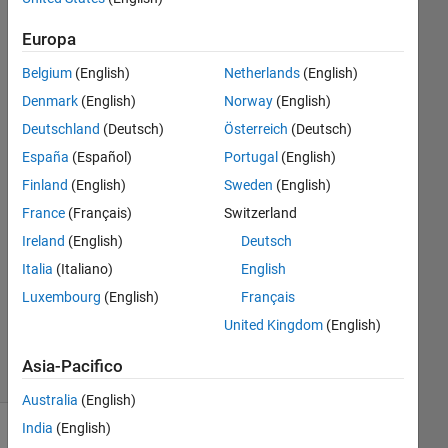
Elysi
Europa
Cochin
Belgium
(English)
Netherlands
(English)
15 Mag
Denmark
(English)
Norway
(English)
2022
Deutschland
(Deutsch)
Österreich
(Deutsch)
2
Risposte
España
(Español)
Portugal
(English)
Finland
(English)
Sweden
(English)
Risposta
France
(Français)
Switzerland
accettata
Ireland
(English)
Deutsch
Aggiornato
Italia
(Italiano)
English
15 Mag
Luxembourg
(English)
Français
2022
United Kingdom
(English)
37
Visualizzazioni
Asia-Pacifico
(30 giorni)
Australia
(English)
India
(English)