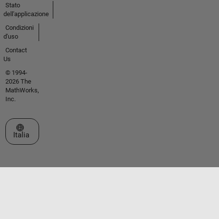
Stato
dell'applicazione
Condizioni
d'uso
Contact
Us
© 1994-
2026 The
MathWorks,
Inc.
Seleziona un sito web
Italia