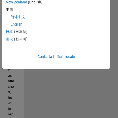
New Zealand
(English)
中国
简体中文
English
日本
(日本語)
한국
(한국어)
Hav
ing 
a 
Contatta l’ufficio locale
mat
rix 
A 
as 
atta
che
d, 
ho
w 
to 
repl