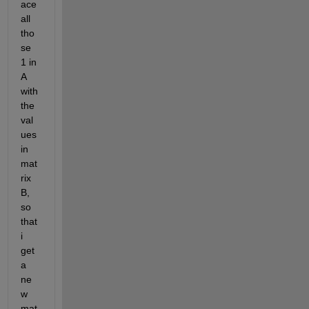
ace 
all 
tho
se 
1 in 
A 
with 
the 
val
ues 
in 
mat
rix 
B, 
so 
that 
i 
get 
a 
ne
w 
mat