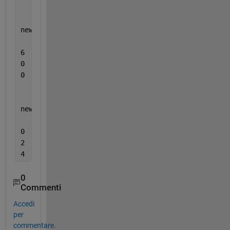
newA(:,:,2) =
6   0   0
0   0   0
0   0   0
newA(:,:,3) =
0   1   0
2   0   7
4   0   0
0
Commenti
Accedi
per
commentare.