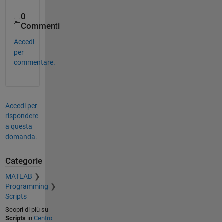
newA(:,:,3) =

0
     0     1     0

Commenti
     2     0     7

Accedi
per
commentare.
Accedi per
rispondere
a questa
domanda.
Categorie
MATLAB
Programming
Scripts
Scopri di più su
Scripts
in
Centro