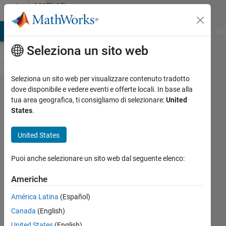
Vai al contenuto
MATLAB
Answers
ATLAB Answers
File Exchange
Cody
AI Chat Playground
Dis
Seleziona un sito web
Seleziona un sito web per visualizzare contenuto tradotto
replace
dove disponibile e vedere eventi e offerte locali. In base alla
tua area geografica, ti consigliamo di selezionare:
United
matrix
States
.
A with
the
United States
values
Puoi anche selezionare un sito web dal seguente elenco:
of
another
Americhe
matrix
América Latina
(Español)
B
Canada
(English)
United States
(English)