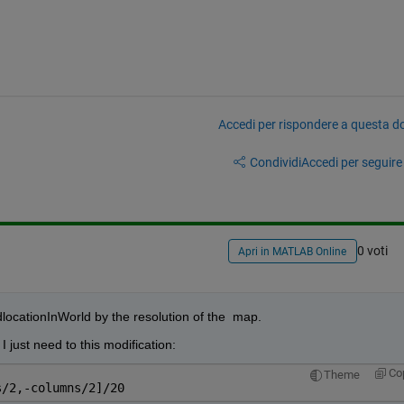
Accedi per rispondere a questa 
Condividi
Accedi per seguire l
0 voti
Apri in MATLAB Online
locationInWorld by the resolution of the  map. 
I just need to this modification:
Co
Theme
s/2,-columns/2]/20 