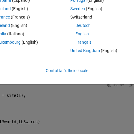
spaña
(Español)
Portugal
(English)
inland
(English)
Sweden
(English)
rance
(Français)
Switzerland
reland
(English)
Deutsch
 [x y theta]
talia
(Italiano)
English
uxembourg
(English)
Français
nt is outside the world grid that's why i changed. So my parameters look l
United Kingdom
(English)
Contatta l’ufficio locale
 if someone was able to help me
Theme
 = size(I);
tb3w_map = binaryOccupancyMap(turtlebot3world,tb3w_res)	