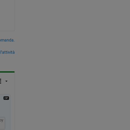
domanda.
’attività
py