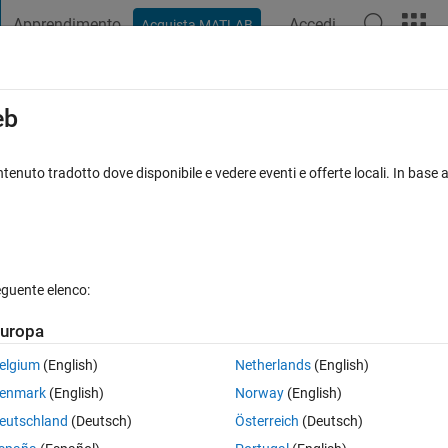
Apprendimento
Accedi
Acquista MATLAB
t Playground
Discussioni
Concorsi
Blog
Pubblica
Altro
iga
FAQ su MATLAB
Altro
eb
lidate start point
tenuto tradotto dove disponibile e vedere eventi e offerte locali. In base a
Risposta accettata
Aggiornato 2 Giu 2022
eguente elenco:
uropa
elgium
(English)
Netherlands
(English)
0 voti
Apri in MATLAB Online
enmark
(English)
Norway
(English)
eutschland
(Deutsch)
Österreich
(Deutsch)
 move my robot from my start pose, provided by odom topic, to the target