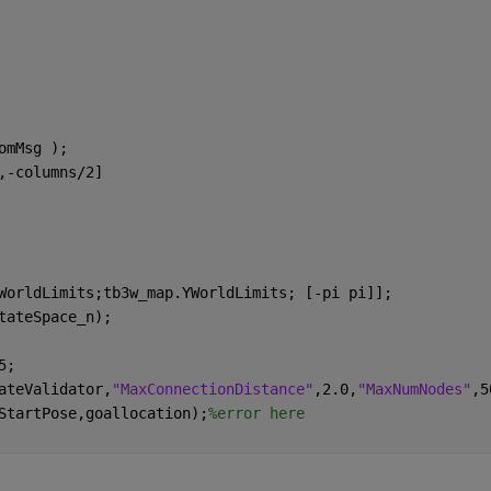
omMsg );
,-columns/2]
WorldLimits;tb3w_map.YWorldLimits; [-pi pi]];
tateSpace_n);
5;
ateValidator,
"MaxConnectionDistance"
,2.0,
"MaxNumNodes"
,5
StartPose,goallocation);
%error here 