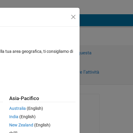
lla tua area geografica, ti consigliamo di
Accedi per rispondere a questa
domanda.
Condividi
Accedi per seguire l’attività
Asia-Pacifico
Richiesto:
Australia
(English)
Zakaria Boussaid
India
(English)
il 2 Giu 2022
New Zealand
(English)
Risposto:
 