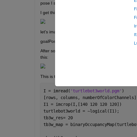
E
pose I specified. 
F
I get this error and I am not able to solve it: 
F
I
let's imagine that my startpose is [-1 , -1 , 0.012] =
I
goalPose = [2 0 0.012]
L
After some investigation i notice that my start poi
this:
This is the code that i wrote. I'll be really happy
I = imread(
'turtlebot3world.pgm'
)
[rows, columns, numberOfColorChannels]
I1 = imcrop(I,[140 120 120 120])
turtlebot3world = ~logical(I1);
tb3w_res= 20