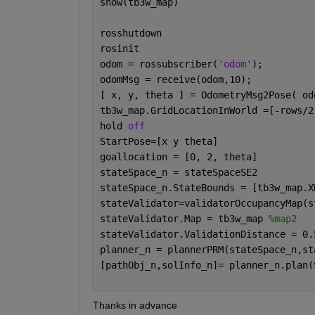
show(tb3w_map)
rosshutdown
rosinit
odom = rossubscriber(
'odom'
);
odomMsg = receive(odom,10);
[ x, y, theta ] = OdometryMsg2Pose( od
tb3w_map.GridLocationInWorld =[-rows/2
hold 
off
StartPose=[x y theta]
goallocation = [0, 2, theta]
stateSpace_n = stateSpaceSE2
stateSpace_n.StateBounds = [tb3w_map.X
stateValidator=validatorOccupancyMap(s
stateValidator.Map = tb3w_map 
%map2
stateValidator.ValidationDistance = 0.
planner_n = plannerPRM(stateSpace_n,st
[pathObj_n,solInfo_n]= planner_n.plan(
Thanks in advance