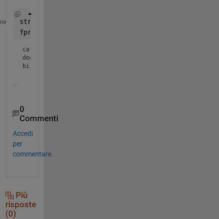
str = {
'cats'
, 
'dogs'
, 
'birds'
};
me
fprintf(
'%s\n'
,str{:})
cats

dogs

birds
.
0
Commenti
Accedi
per
commentare.
Più
risposte
(0)