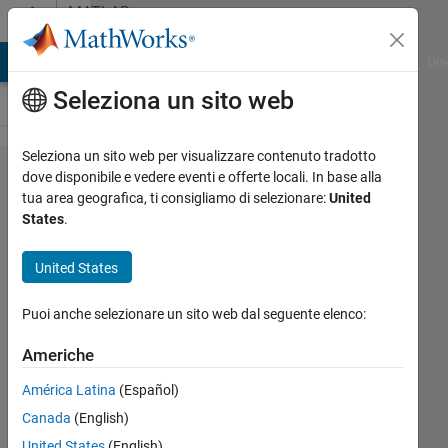
Vai al contenuto
MATLAB
Answers
ATLAB Answers
File Exchange
Cody
AI Chat Playground
Dis
Seleziona un sito web
Seleziona un sito web per visualizzare contenuto tradotto
Display
dove disponibile e vedere eventi e offerte locali. In base alla
tua area geografica, ti consigliamo di selezionare:
United
string
States
.
line by
line
United States
Puoi anche selezionare un sito web dal seguente elenco:
Elysi
Cochin
Americhe
3 Giu
América Latina
(Español)
2022
Canada
(English)
1
United States
(English)