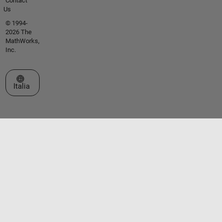
Contact
Us
© 1994-
2026 The
MathWorks,
Inc.
Seleziona un sito web
Italia