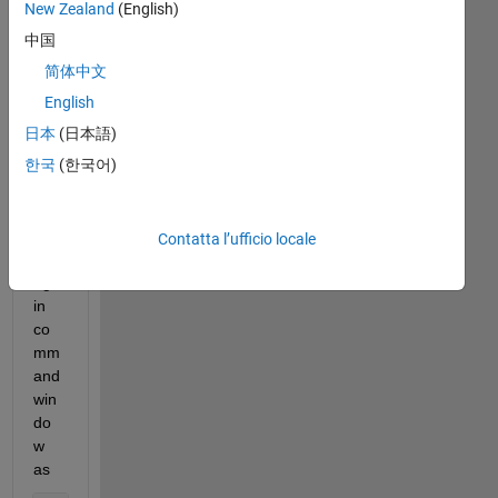
New Zealand
(English)
中国
ho
简体中文
w 
to 
English
dis
日本
(日本語)
pla
한국
(한국어)
y 
the 
abo
ve 
Contatta l’ufficio locale
stri
ng 
in 
co
mm
and 
win
do
w 
as