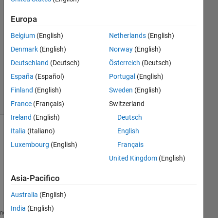
Risposta
Europa
Risposta
Belgium
(English)
Netherlands
(English)
accettata
Denmark
(English)
Norway
(English)
Aggiornato
Deutschland
(Deutsch)
Österreich
(Deutsch)
3 Giu 2022
España
(Español)
Portugal
(English)
2
Visualizzazioni
Finland
(English)
Sweden
(English)
(30 giorni)
France
(Français)
Switzerland
Ireland
(English)
Deutsch
Italia
(Italiano)
English
Luxembourg
(English)
Français
United Kingdom
(English)
Asia-Pacifico
Australia
(English)
India
(English)
str = {
'cats'
, 
'dogs'
, 
'birds'
};
me