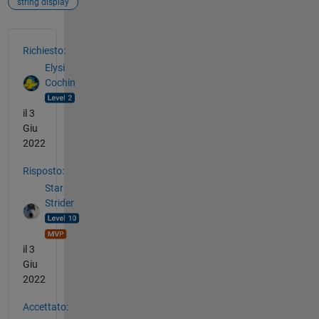
string display
Vedere anche
Richiesto:
Elysi
Cochin
il 3
Giu
2022
Risposto:
Star
Strider
il 3
Giu
2022
Accettato: