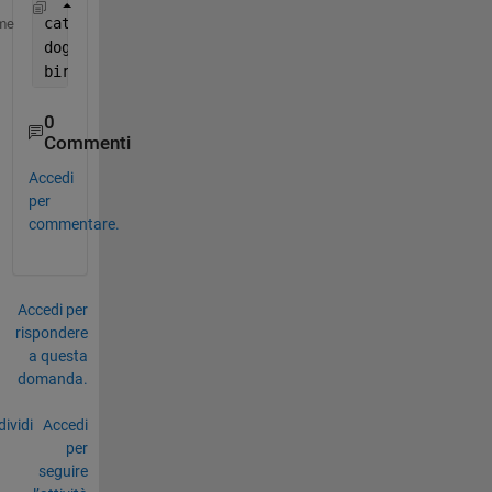
cats
me
dogs 
birds
0
Commenti
Accedi
per
commentare.
Accedi per
rispondere
a questa
domanda.
ividi
Accedi
per
seguire