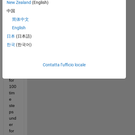
m
New Zealand
(English)
 I 
中国
wro
简体中文
te 
English
this 
co
日本
(日本語)
mm
한국
(한국어)
and 
for 
run
Contatta l’ufficio locale
nin
g 
for 
100 
tim
e 
ste
ps 
und
er 
for 