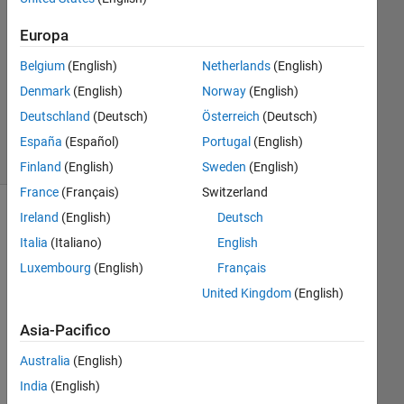
1
Europa
Risposta
Belgium
(English)
Netherlands
(English)
Aggiornato
Denmark
(English)
Norway
(English)
6 Giu 2022
Deutschland
(Deutsch)
Österreich
(Deutsch)
12
Visualizzazioni
España
(Español)
Portugal
(English)
(30 giorni)
Finland
(English)
Sweden
(English)
France
(Français)
Switzerland
Ireland
(English)
Deutsch
Mostra
commenti
Italia
(Italiano)
English
meno
Luxembourg
(English)
Français
recenti
United Kingdom
(English)
Asia-Pacifico
Sir/ 
Australia
(English)
Ma
India
(English)
da