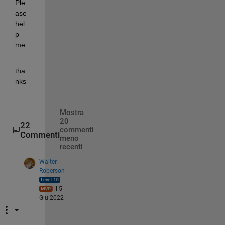
Ple
ase 
hel
p 
me.
tha
nks
.
Mostra
20
22
commenti
Commenti
meno
recenti
Walter
Roberson
il 5
Giu 2022