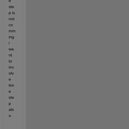
e 
ste
p is 
not 
co
mm
ing 
i 
wa
nt 
to 
inv
olv
e 
tim
e 
ste
p 
als
o.