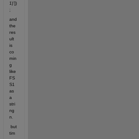
1)'])
;
and 
the 
res
ult 
is 
co
min
g 
like 
FS
S1 
as 
a 
stri
ng 
n.
 but 
tim