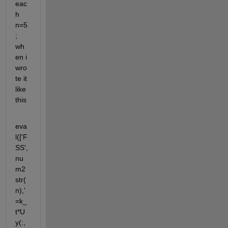
eac
h 
n=5
; 
wh
en i 
wro
te it  
like 
this
eva
l(['F
SS',
nu
m2
str(
n),'
=k_
t*U
y(:,