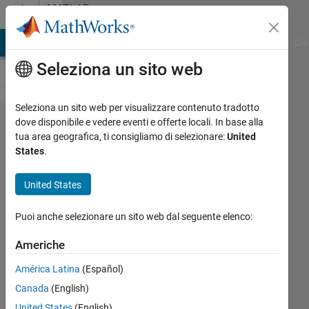
Vai al contenuto
MATLAB
Answers
ATLAB Answers
File Exchange
Cody
AI Chat Playground
Dis
Seleziona un sito web
Seleziona un sito web per visualizzare contenuto tradotto
How can i
dove disponibile e vedere eventi e offerte locali. In base alla
tua area geografica, ti consigliamo di selezionare:
United
use two
States
.
variables
while
United States
using eval
Puoi anche selezionare un sito web dal seguente elenco:
command
Americhe
Chaudhary
América Latina
(Español)
P Patel
Canada
(English)
4 Giu
United States
(English)
2022