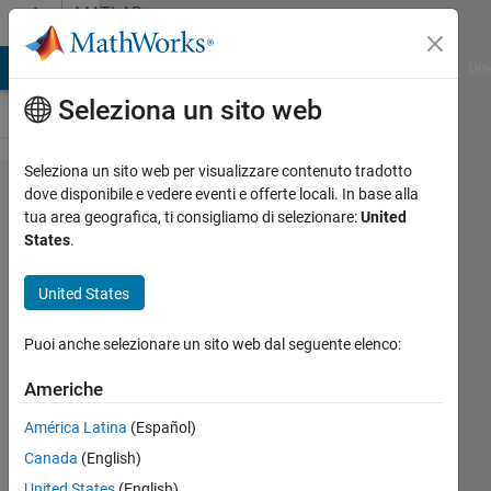
Vai al contenuto
MATLAB
Answers
ATLAB Answers
File Exchange
Cody
AI Chat Playground
Dis
Seleziona un sito web
Seleziona un sito web per visualizzare contenuto tradotto
How to
dove disponibile e vedere eventi e offerte locali. In base alla
tua area geografica, ti consigliamo di selezionare:
United
Remove
States
.
Anomalous
Patterns in
United States
Large
Puoi anche selezionare un sito web dal seguente elenco:
Dataset ?
Americhe
Doug
América Latina
(Español)
Leaffer
Canada
(English)
18 Giu
United States
(English)
2022