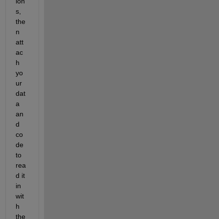
ion
s, 
the
n 
att
ac
h 
yo
ur 
dat
a 
an
d 
co
de 
to 
rea
d it 
in 
wit
h 
the 