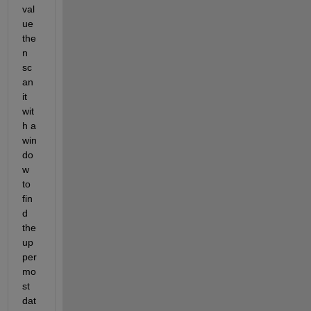
val
ue 
the
n 
sc
an 
it 
wit
h a 
win
do
w 
to 
fin
d 
the 
up
per 
mo
st 
dat