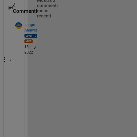
Mostra 2
4
commenti
Commenti
meno
recenti
Image
Analyst
il
13 Lug
2022
I
f 
y
o
u 
d
o
n
'
t 