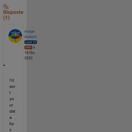
Risposte
(1)
Image
Analyst
il
18 Giu
2022
I'd 
sor
t 
yo
ur 
dat
a 
by 
x 