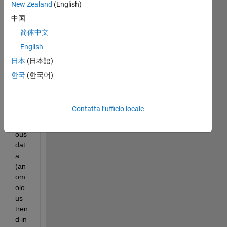
New Zealand
(English)
Q: 
中国
ho
简体中文
w 
English
can 
I 
日本
(日本語)
bes
한국
(한국어)
t 
rem
ove 
Contatta l’ufficio locale
ano
mol
ous 
dat
a 
(an
om
olo
us 
tren
d in 