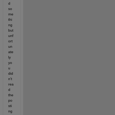
d 
so
me
thi
ng 
but 
unf
ort
un
ate
ly 
yo
u 
did
n't 
rea
d 
the 
po
sti
ng 