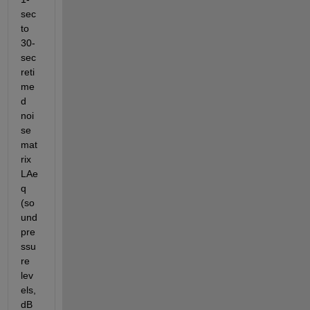
sec 
to 
30-
sec 
reti
me
d 
noi
se 
mat
rix 
LAe
q 
(so
und 
pre
ssu
re 
lev
els, 
dB