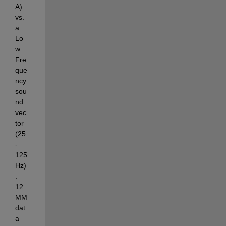
A) 
vs. 
a 
Lo
w 
Fre
que
ncy 
sou
nd 
vec
tor 
(25
-
125
Hz)
. 
12
MM 
dat
a 