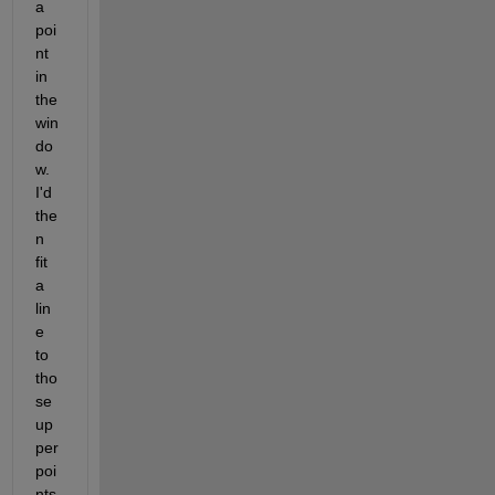
a 
poi
nt 
in 
the 
win
do
w.  
I'd 
the
n 
fit 
a 
lin
e 
to 
tho
se 
up
per 
poi
nts 