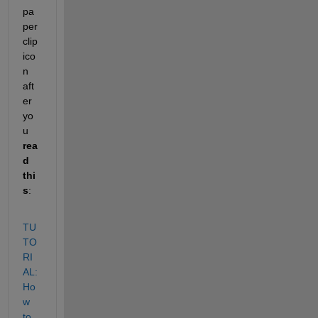
pa
per
clip 
ico
n 
aft
er 
yo
u 
rea
d 
thi
s
:
TU
TO
RI
AL: 
Ho
w 
to 