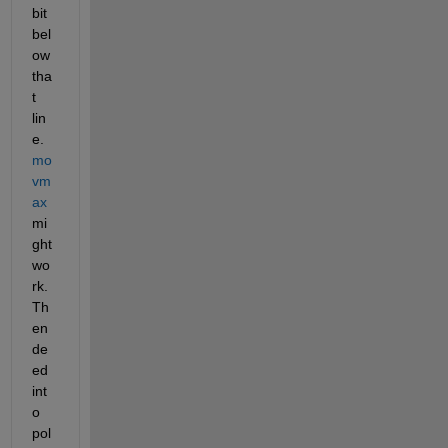
bit 
bel
ow 
tha
t 
lin
e.  
mo
vm
ax
mi
ght 
wo
rk.  
Th
en 
de
ed 
int
o 
pol