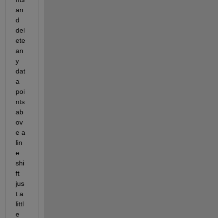
an
d 
del
ete 
an
y 
dat
a 
poi
nts 
ab
ov
e a 
lin
e 
shi
ft 
jus
t a 
littl
e 