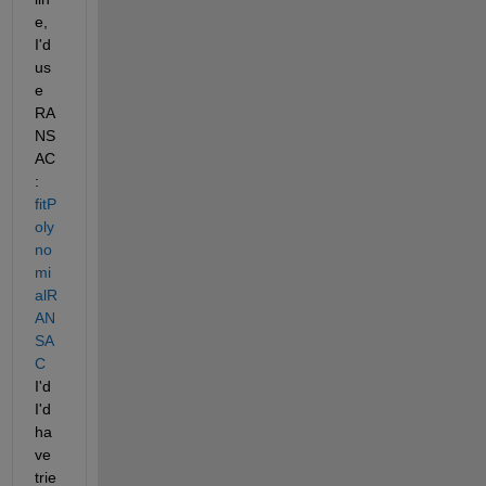
e, 
I'd 
us
e 
RA
NS
AC
: 
fitP
oly
no
mi
alR
AN
SA
C
I'd  
I'd 
ha
ve 
trie