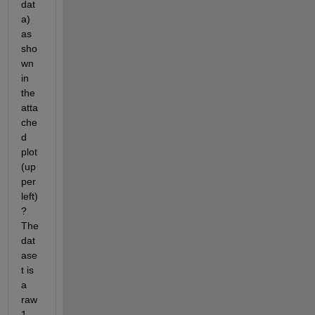
dat
a)  
as 
sho
wn 
in 
the 
atta
che
d 
plot 
(up
per 
left)
? 
The 
dat
ase
t is 
a 
raw 
1-