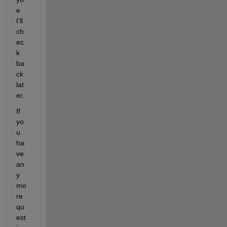
e 
I'll 
ch
ec
k 
ba
ck 
lat
er.
If 
yo
u 
ha
ve 
an
y 
mo
re 
qu
est