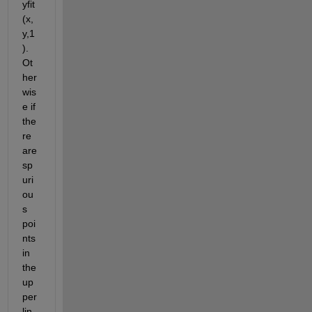
yfit
(x,
y,1
).  
Ot
her
wis
e if 
the
re 
are 
sp
uri
ou
s 
poi
nts 
in 
the 
up
per 
lin