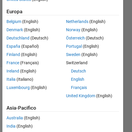
1
Europa
Risposta
Belgium
(English)
Netherlands
(English)
Aggiornato
Denmark
(English)
Norway
(English)
13 Lug
Deutschland
(Deutsch)
Österreich
(Deutsch)
2022
71
España
(Español)
Portugal
(English)
Visualizzazioni
Finland
(English)
Sweden
(English)
(30 giorni)
France
(Français)
Switzerland
Ireland
(English)
Deutsch
Mostra
Italia
(Italiano)
English
commenti
Luxembourg
(English)
Français
meno
United Kingdom
(English)
recenti
Asia-Pacifico
Australia
(English)
India
(English)
Rox_LAeq_v_LFN.jpg