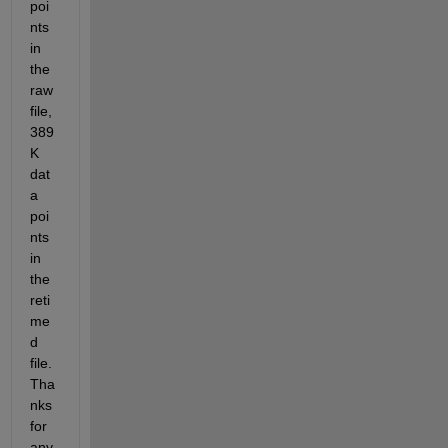
poi
nts 
in 
the 
raw 
file, 
389
K 
dat
a 
poi
nts 
in 
the 
reti
me
d 
file. 
Tha
nks 
for 
any 