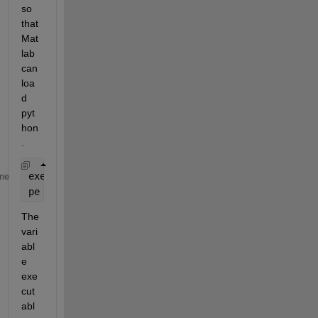
so 
that 
Mat
lab 
can 
loa
d 
pyt
hon
. 
executable = 
'C:\Users\xxxxxx\AppData\Local\Program
me
pe = pyenv(
'Version'
,executable);
The 
vari
abl
e 
exe
cut
abl