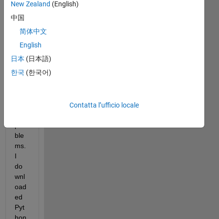
New Zealand
(English)
中国
简体中文
OK, 
English
the 
日本
(日本語)
usu
한국
(한국어)
al 
ne
wby 
star
Contatta l’ufficio locale
t-up 
pro
ble
ms. 
I  
do
wnl
oad
ed 
Pyt
hon 