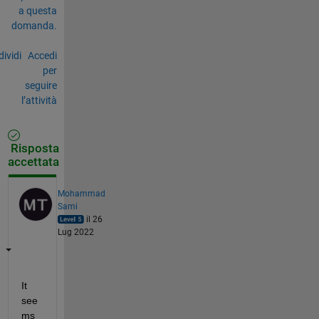
a questa
domanda.
ividi
Accedi
per
seguire
l’attività
Risposta
accettata
Mohammad
Sami
il 26
Lug 2022
It 
see
ms 