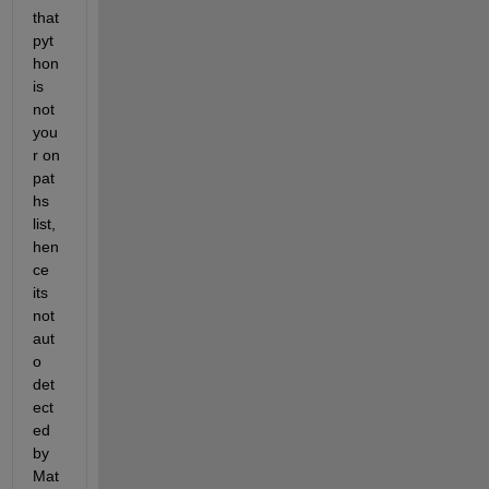
that 
pyt
hon 
is 
not 
you
r on 
pat
hs 
list, 
hen
ce 
its 
not 
aut
o 
det
ect
ed 
by 
Mat