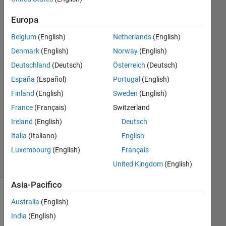
Bannister
26 Lug
Europa
2022
Belgium
(English)
Netherlands
(English)
1
Risposta
Denmark
(English)
Norway
(English)
Deutschland
(Deutsch)
Österreich
(Deutsch)
Risposta
España
(Español)
Portugal
(English)
accettata
Finland
(English)
Sweden
(English)
Aggiornato
France
(Français)
Switzerland
28 Lug
Ireland
(English)
Deutsch
2022
Italia
(Italiano)
English
17
Luxembourg
(English)
Français
Visualizzazioni
(30 giorni)
United Kingdom
(English)
Asia-Pacifico
Australia
(English)
India
(English)