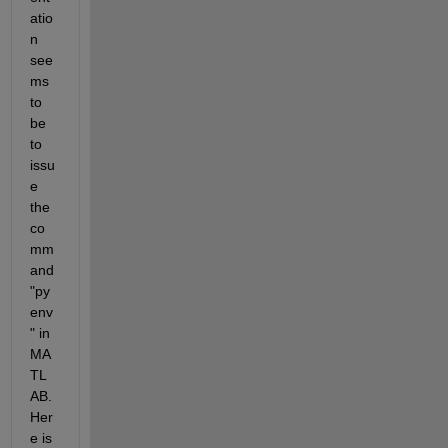
atio
n 
see
ms 
to 
be 
to 
issu
e 
the 
co
mm
and 
"py
env
" in 
MA
TL
AB. 
Her
e is 