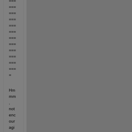
===
===
===
===
===
===
===
===
===
===
===
===
=
Hm
mm
, 
not 
enc
our
agi