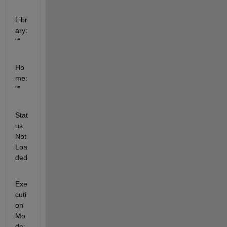
Libr
ary: 
""
Ho
me: 
""
Stat
us: 
Not
Loa
ded
Exe
cuti
on
Mo
de: 