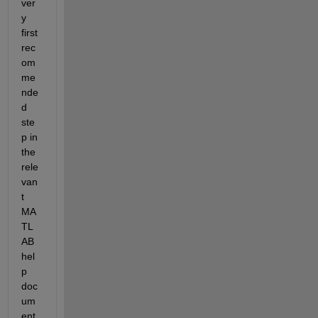
ver
y 
first 
rec
om
me
nde
d 
ste
p in 
the 
rele
van
t 
MA
TL
AB 
hel
p 
doc
um
ent