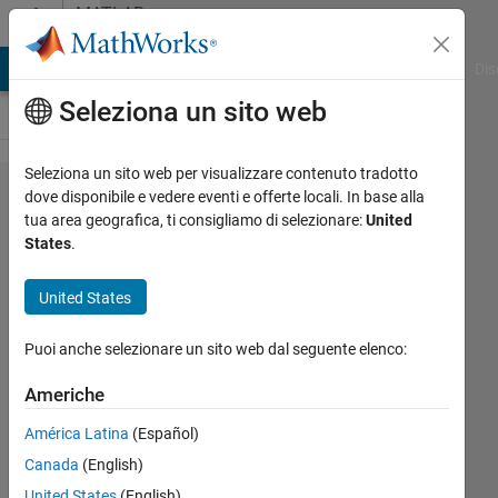
Vai al contenuto
MATLAB
Answers
ATLAB Answers
File Exchange
Cody
AI Chat Playground
Dis
Seleziona un sito web
Seleziona un sito web per visualizzare contenuto tradotto
My
dove disponibile e vedere eventi e offerte locali. In base alla
tua area geografica, ti consigliamo di selezionare:
United
MATLAB
States
.
2022a
not
United States
talking
Puoi anche selezionare un sito web dal seguente elenco:
to
Python
Americhe
3.9.13
América Latina
(Español)
Canada
(English)
Ken
United States
(English)