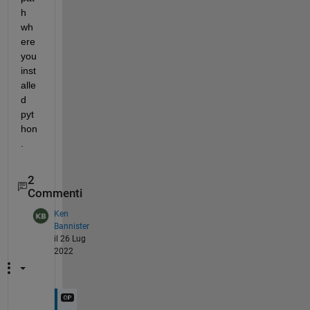
h 
wh
ere 
you 
inst
alle
d 
pyt
hon
. 
2
Commenti
Ken
Bannister
il 26 Lug
2022