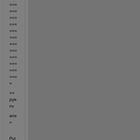
===
===
===
===
===
===
===
===
===
===
===
===
=
>> 
pye
nv
ans 
= 
Pyt