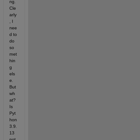
ng. 
Cle
arly
, I 
nee
d to 
do 
so
met
hin
g 
els
e. 
But 
wh
at? 
Is 
Pyt
hon 
3.9.
13 
not 