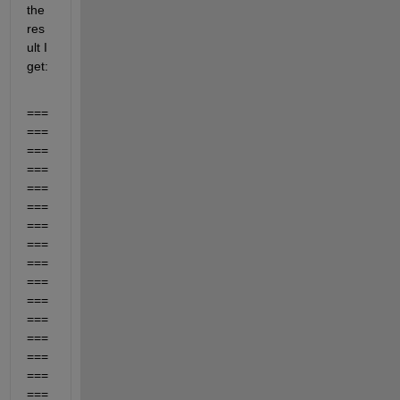
the 
res
ult I 
get:
===
===
===
===
===
===
===
===
===
===
===
===
===
===
===
===