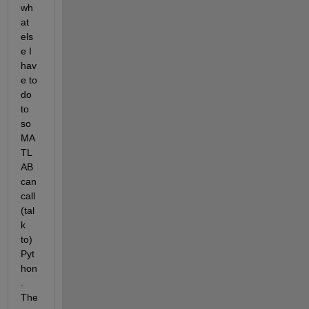
wh
at 
els
e I 
hav
e to 
do 
to 
so 
MA
TL
AB 
can 
call 
(tal
k 
to) 
Pyt
hon
. 
The 