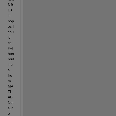
3.9.
13 
in 
hop
es I 
cou
ld 
call 
Pyt
hon 
rout
ine
s 
fro
m 
MA
TL
AB. 
Not 
sur
e 