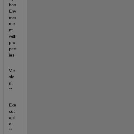
hon
Env
iron
me
nt 
with 
pro
pert
ies:
Ver
sio
n: 
""
Exe
cut
abl
e: 
""