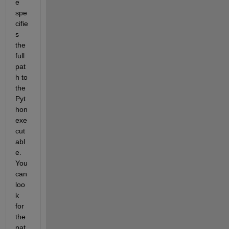
e 
spe
cifie
s 
the 
full 
pat
h to 
the 
Pyt
hon 
exe
cut
abl
e. 
You 
can 
loo
k 
for 
the 
pat