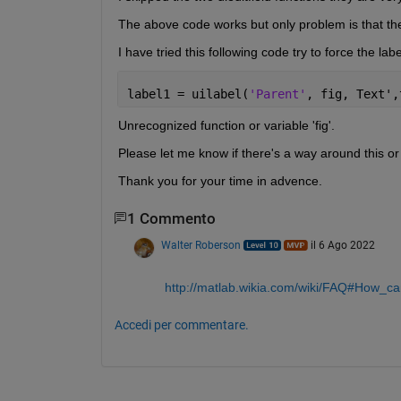
The above code works but only problem is that the
I have tried this following code try to force the l
label1 = uilabel(
'Parent'
, fig, Text',
Unrecognized function or variable 'fig'.
Please let me know if there's a way around this or 
Thank you for your time in advence.
1 Commento
Walter Roberson
il 6 Ago 2022
http://matlab.wikia.com/wiki/FAQ#How_c
Accedi per commentare.