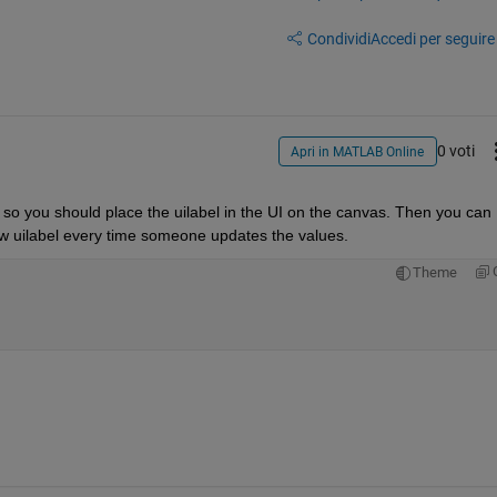
Condividi
Accedi per seguire l
0 voti
Apri in MATLAB Online
 so you should place the uilabel in the UI on the canvas. Then you can 
ew uilabel every time someone updates the values.
Theme