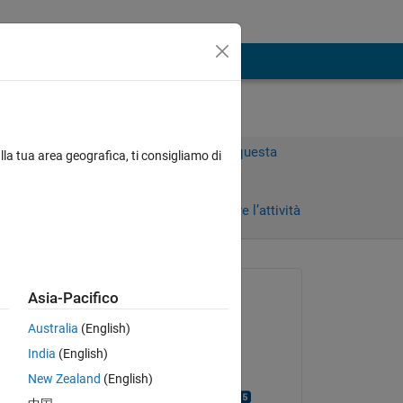
Accedi per rispondere a questa
lla tua area geografica, ti consigliamo di
domanda.
Condividi
Accedi per seguire l’attività
Richiesto:
Asia-Pacifico
Parker
Australia
(English)
il 5 Ago 2022
India
(English)
Risposto:
o a 
New Zealand
(English)
Mohammad Sami