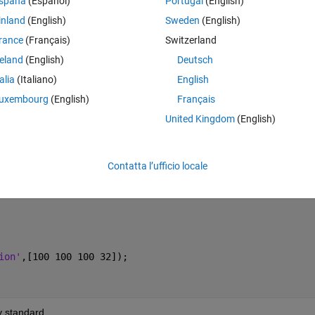
spaña
(Español)
Portugal
(English)
X+Y in strings. 
inland
(English)
Sweden
(English)
rance
(Français)
Switzerland
reland
(English)
Deutsch
Theme
talia
(Italiano)
English
uxembourg
(English)
Français
United Kingdom
(English)
00, 22],
...
n,event) UpdateButtonPushed(label1));
Contatta l’ufficio locale
ion'
,[100 100 100 32]);
y standard. 