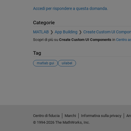
Accedi per rispondere a questa domanda.
Categorie
MATLAB
App Building
Create Custom UI Compo
Scopri di più su
Create Custom UI Components
in
Centro a
Tag
matlab gui
uilabel
Vedere anche
Centro di fiducia
Marchi
Informativa sulla privacy
Ant
© 1994-2026 The MathWorks, Inc.