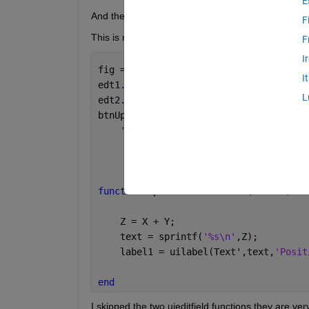
E
And then there is a uilabel that gives a Z value of 
F
This is my attempt so far:
F
I
fig = uifigure;
I
edt1
...
L
edt2
...
btnUpdate = uibutton(fig,
'push'
,
...
'Text'
,
'Update'
,
...
'Position'
,[350, 170, 1
'ButtonPushedFcn'
, @(bt
function 
UpdateButtonPushed(label1)
    Z = X + Y;
    text = sprintf(
'%s\n'
,Z);
    label1 = uilabel(Text',text,
'Posit
end
I skipped the two uieditfield functions they are ver