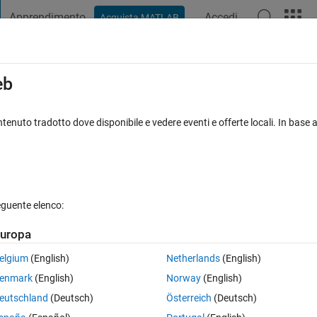
Apprendimento
Accedi
Acquista MATLAB
t Playground
Discussioni
Concorsi
Blog
Pubblica
Altro
iga
FAQ su MATLAB
Altro
eb
programmable App (GUI)
tenuto tradotto dove disponibile e vedere eventi e offerte locali. In base a
o 6 Ago 2022
17 Visualizzazioni (30 giorni)
eguente elenco:
uropa
0 voti
Apri in MATLAB Online
elgium
(English)
Netherlands
(English)
enmark
(English)
Norway
(English)
 an updateable outcome. For example I have two uieditfield functinos, s
eutschland
(Deutsch)
Österreich
(Deutsch)
h uieditfied. 