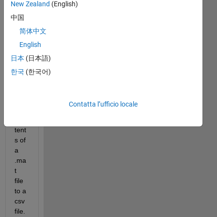
New Zealand
(English)
中国
简体中文
I 
English
am 
日本
(日本語)
tryi
ng 
한국
(한국어)
to 
writ
e 
Contatta l’ufficio locale
the 
con
tent
s of 
a 
.ma
t 
file 
to a 
csv 
file. 