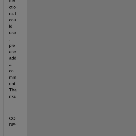
fun
ctio
ns I 
cou
ld 
use
, 
ple
ase 
add 
a 
co
mm
ent. 
Tha
nks
.
CO
DE: