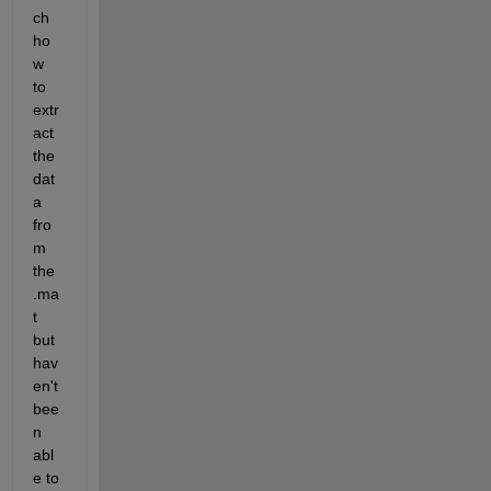
ch 
ho
w 
to 
extr
act 
the 
dat
a 
fro
m 
the 
.ma
t 
but 
hav
en't 
bee
n 
abl
e to 