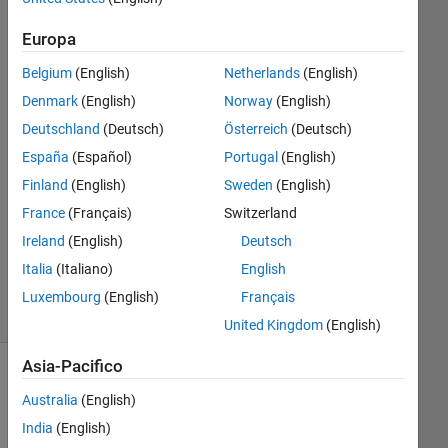
Europa
Nate
Rutter
Belgium
(English)
Netherlands
(English)
17 Ago
Denmark
(English)
Norway
(English)
2022
Deutschland
(Deutsch)
Österreich
(Deutsch)
1
España
(Español)
Portugal
(English)
Risposta
Finland
(English)
Sweden
(English)
Aggiornato
France
(Français)
Switzerland
31 Gen
Ireland
(English)
Deutsch
2025
Italia
(Italiano)
English
10
Visualizzazioni
Luxembourg
(English)
Français
(30 giorni)
United Kingdom
(English)
Asia-Pacifico
Australia
(English)
India
(English)