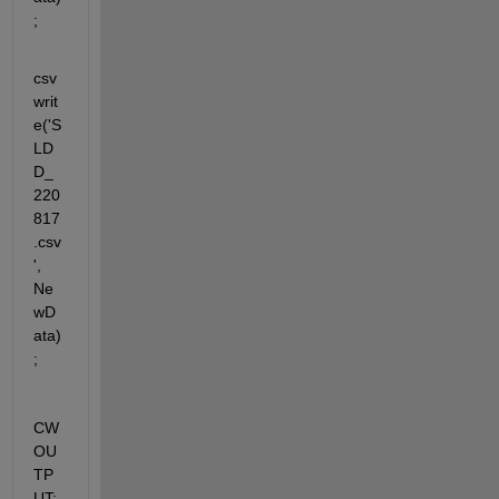
;
csv
writ
e('S
LD
D_
220
817
.csv
', 
Ne
wD
ata)
;
CW 
OU
TP
UT: