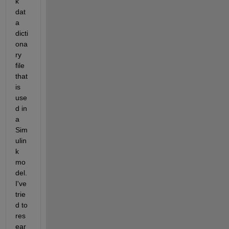
k 
dat
a 
dicti
ona
ry 
file 
that 
is 
use
d in 
a 
Sim
ulin
k 
mo
del. 
I've 
trie
d to 
res
ear