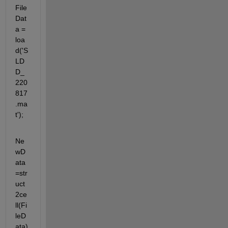
File
Dat
a = 
loa
d('S
LD
D_
220
817
.ma
t');
Ne
wD
ata
=str
uct
2ce
ll(Fi
leD
ata)