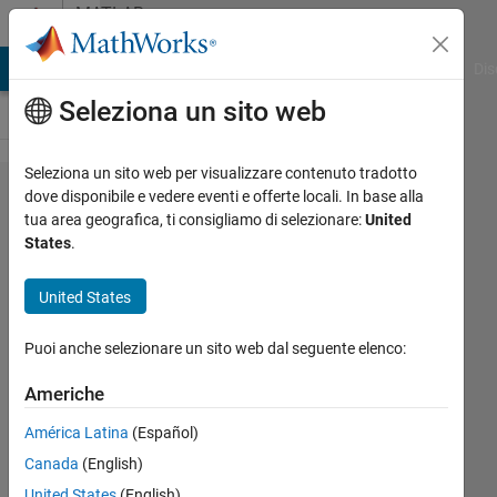
Vai al contenuto
MATLAB
Answers
ATLAB Answers
File Exchange
Cody
AI Chat Playground
Dis
Seleziona un sito web
Seleziona un sito web per visualizzare contenuto tradotto
How do I
dove disponibile e vedere eventi e offerte locali. In base alla
tua area geografica, ti consigliamo di selezionare:
United
write a
States
.
.mat file
(exported
United States
from the
Puoi anche selezionare un sito web dal seguente elenco:
Design
Data in
Americhe
an .sldd
América Latina
(Español)
file) to a
Canada
(English)
csv file?
United States
(English)