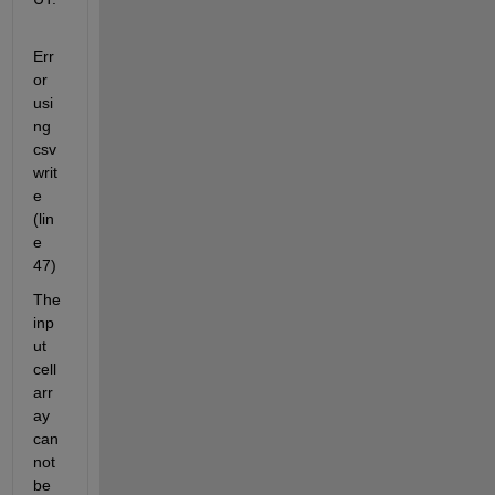
Err
or 
usi
ng 
csv
writ
e 
(lin
e 
47)
The 
inp
ut 
cell 
arr
ay 
can
not 
be 