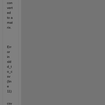
con
vert
ed 
to a 
mat
rix.
Err
or 
in 
sld
d_t
o_c
sv 
(lin
e 
11)
csv