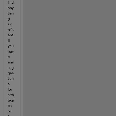
find 
any
thin
g 
sig
nific
ant. 
If 
you 
hav
e 
any 
sug
ges
tion
s 
for 
stra
tegi
es 
or 