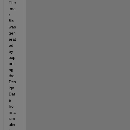
The 
.ma
t 
file 
was 
gen
erat
ed 
by 
exp
orti
ng 
the 
Des
ign 
Dat
a 
fro
m a 
sim
ulin