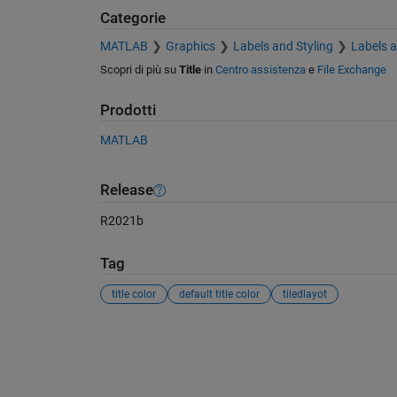
Categorie
MATLAB
Graphics
Labels and Styling
Labels 
Scopri di più su
Title
in
Centro assistenza
e
File Exchange
Prodotti
MATLAB
Release
R2021b
Tag
title color
default title color
tiledlayot
Vedere anche