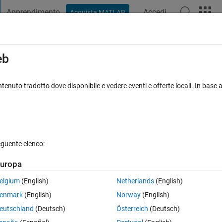
Apprendimento
Accedi
Acquista MATLAB
t Playground
Discussioni
Concorsi
Blog
Pubblica
Altro
iga
FAQ su MATLAB
Altro
eb
ut
tenuto tradotto dove disponibile e vedere eventi e offerte locali. In base a
ggiornato 7 Ott 2022
7 Visualizzazioni (30 giorni)
eguente elenco:
uropa
0 voti
Apri in MATLAB Online
elgium
(English)
Netherlands
(English)
enmark
(English)
Norway
(English)
s black with white text.
eutschland
(Deutsch)
Österreich
(Deutsch)