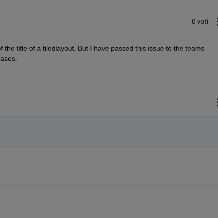
0 voti
 the title of a tiledlayout. But I have passed this issue to the teams 
eases.