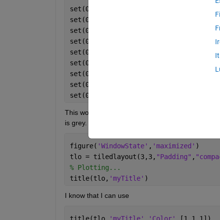
E
set(0,
'DefaultFigureColor'
,[0 0 0])
F
set(0,
'DefaultAxesColor'
,[0 0 0])
F
set(0,
'DefaultAxesXColor'
,[1 1 1])
set(0,
'DefaultAxesYColor'
,[1 1 1])
I
set(0,
'DefaultAxesZColor'
,[1 1 1])
I
set(0,
'DefaultTextColor'
,[1 1 1])
L
set(0,
'DefaultAxesGridColor'
,[1 1 1])
set(0,
'defaultAxesXGrid'
,
'on'
)
set(0,
'defaultAxesYGrid'
,
'on'
)
This works. When I make tiledlayouts the titles of the
is grey. I am using the following code.
figure(
'WindowState'
,
'maximized'
)
tlo = tiledlayout(3,3,
"Padding"
,
"compa
% Plotting...
title(tlo,
'myTitle'
)
I know that I can use
title(tlo,
'myTitle'
,
'Color'
,[1 1 1])