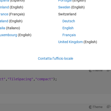
spaña
(Español)
Portugal
(English)
Theme
inland
(English)
Sweden
(English)
rance
(Français)
Switzerland
reland
(English)
Deutsch
talia
(Italiano)
English
uxembourg
(English)
Français
United Kingdom
(English)
 individual tiles are white like I want, but the title for the whole tiledlay
Contatta l’ufficio locale
Theme
ct"
,
"TileSpacing"
,
"compact"
);
Theme