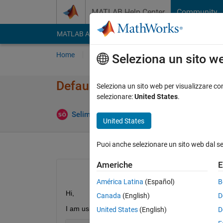
Vai al contenuto
MATLAB Help Center
Community
MATLAB Answers
File Exchange
Cody
AI Cha
Home
Poni una domanda
Risposta
Nav
Seleziona un sito w
Default title color for tiledlayo
Seleziona un sito web per visualizzare con
selezionare:
United States
.
A
Selim Öngüdü
19 Ago 2022
1 Risposta
United States
Puoi anche selezionare un sito web dal s
Americhe
E
América Latina
(Español)
B
Hi,
Canada
(English)
D
I am using the following code to make all my figure
United States
(English)
D