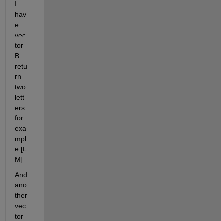
I 
hav
e 
vec
tor 
B 
retu
rn 
two 
lett
ers 
for 
exa
mpl
e [L 
M]
And 
ano
ther 
vec
tor 