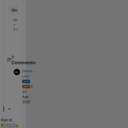
double([
'L'
,
'M'
;1,2])
ans
=
2×2
    76    77

1
Commento
Steven
Lord
il
23
Ago
2022
Ran in: