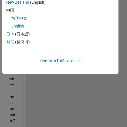
New Zealand
(English)
中国
简体中文
Ca
English
n I 
日本
(日本語)
co
한국
(한국어)
mbi
ne 
lett
Contatta l’ufficio locale
ers 
with 
nu
mb
ers 
in 
the 
sa
me 
mat
rix?