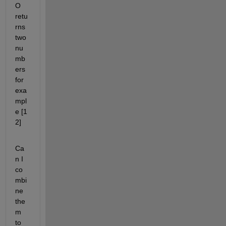
O 
retu
rns 
two 
nu
mb
ers 
for 
exa
mpl
e [1 
2]
Ca
n I 
co
mbi
ne 
the
m 
to 