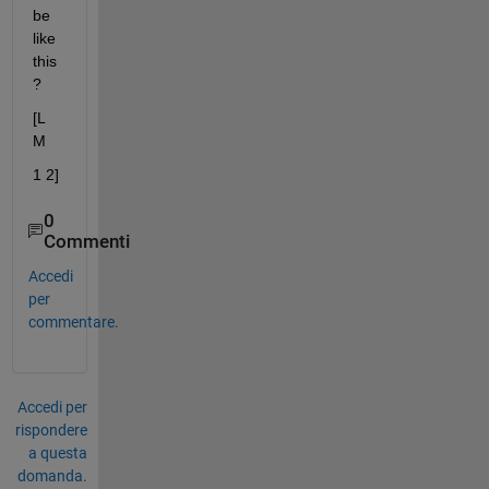
be 
like 
this
?
[L 
M
1 2]
0
Commenti
Accedi
per
commentare.
Accedi per
rispondere
a questa
domanda.