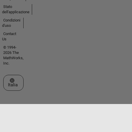
Stato
dell'applicazione
Condizioni
d'uso
Contact
Us
© 1994-
2026 The
MathWorks,
Inc.
Seleziona un sito web
Italia