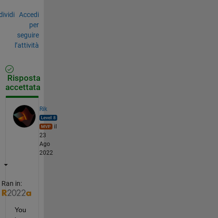
ividi
Accedi
per
seguire
l’attività
Risposta
accettata
Rik
il
23
Ago
2022
Ran in:
You 