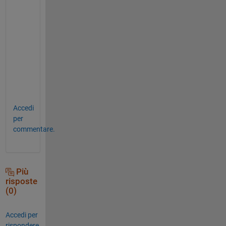
     L       1  

T(1, :)
ans = 
1×2 table
Var1
Var2
____
____
Accedi
per
commentare.
Più
risposte
(0)
Accedi per
rispondere