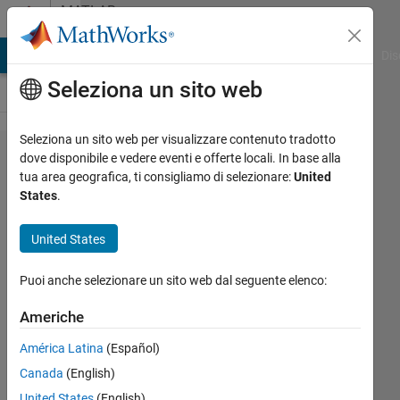
Vai al contenuto
MATLAB
Answers
ATLAB Answers
File Exchange
Cody
AI Chat Playground
Dis
Seleziona un sito web
Seleziona un sito web per visualizzare contenuto tradotto
Can I
dove disponibile e vedere eventi e offerte locali. In base alla
tua area geografica, ti consigliamo di selezionare:
United
combine
States
.
letters
with
United States
numbers
Puoi anche selezionare un sito web dal seguente elenco:
in the
same
Americhe
matrix?
América Latina
(Español)
Canada
(English)
M
United States
(English)