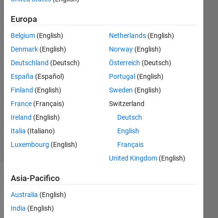
23 Ago
2022
Europa
1
Belgium
(English)
Netherlands
(English)
Risposta
Denmark
(English)
Norway
(English)
Risposta
Deutschland
(Deutsch)
Österreich
(Deutsch)
accettata
España
(Español)
Portugal
(English)
Finland
(English)
Sweden
(English)
Aggiornato
France
(Français)
Switzerland
23 Ago
2022
Ireland
(English)
Deutsch
5
Italia
(Italiano)
English
Visualizzazioni
Luxembourg
(English)
Français
(30 giorni)
United Kingdom
(English)
Asia-Pacifico
Australia
(English)
India
(English)