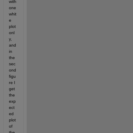
with 
one 
whit
e 
plot 
onl
y, 
and 
in 
the 
sec
ond 
figu
re I 
get 
the 
exp
ect
ed 
plot 
of 
the 