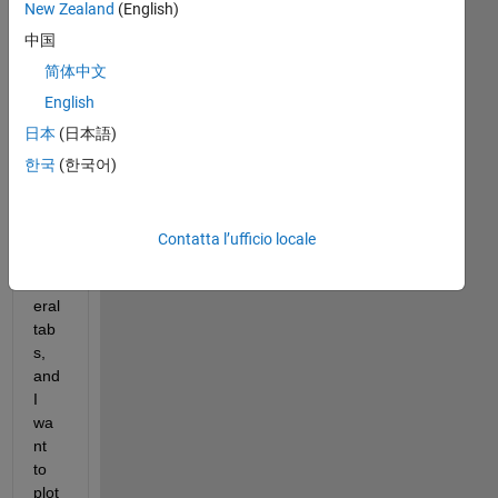
wa
New Zealand
(English)
nt 
中国
two 
简体中文
figu
res, 
English
wh
日本
(日本語)
ere 
한국
(한국어)
eac
h 
figu
re 
Contatta l’ufficio locale
has 
sev
eral 
tab
s, 
and 
I 
wa
nt 
to 
plot 