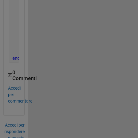
    axes(
"Parent"
, tab_1);
    subplot(2,1,1);  plot(1:10);
    subplot(2,1,2);  plot((1:10).^idx_t);
    tab_2 = uitab(tabgroup_2, 
"Title"
, 
"Fig 2, tab 
    axes(
"Parent"
, tab_2);
    subplot(2,1,1);  plot(1:10);
    subplot(2,1,2);  plot(-(1:10).^idx_t);
end
0
Commenti
Accedi
per
commentare.
Accedi per
rispondere
a questa