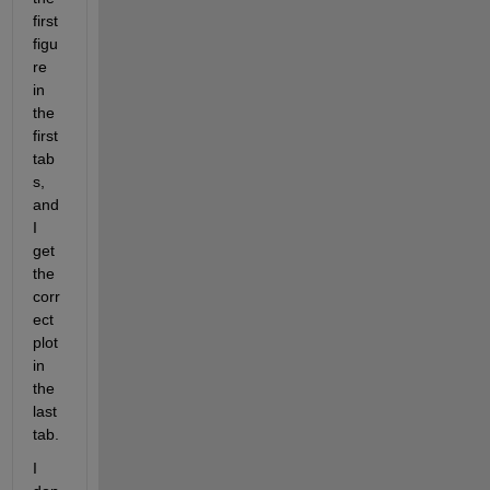
first 
figu
re 
in 
the 
first 
tab
s, 
and 
I 
get 
the 
corr
ect 
plot 
in 
the 
last 
tab.
I 