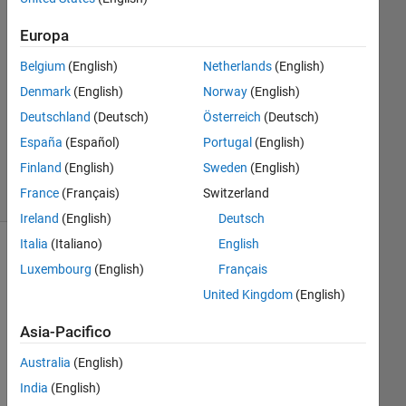
Europa
Risposta
accettata
Belgium
(English)
Netherlands
(English)
Denmark
(English)
Norway
(English)
Aggiornato
24 Ago
Deutschland
(Deutsch)
Österreich
(Deutsch)
2022
España
(Español)
Portugal
(English)
26
Finland
(English)
Sweden
(English)
Visualizzazioni
France
(Français)
Switzerland
(30 giorni)
Ireland
(English)
Deutsch
Italia
(Italiano)
English
Luxembourg
(English)
Français
United Kingdom
(English)
Asia-Pacifico
Australia
(English)
India
(English)
I 