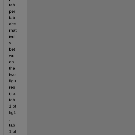
tab 
per 
tab 
alte
rnat
ivel
y 
bet
we
en 
the 
two 
figu
res 
(i.e. 
tab
1 of 
fig1
, 
tab
1 of 