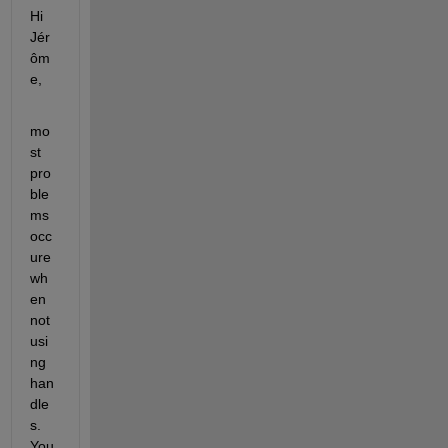
Hi 
Jér
ôm
e,
mo
st 
pro
ble
ms 
occ
ure 
wh
en 
not 
usi
ng 
han
dle
s. 
You