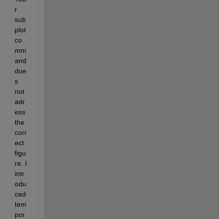
r 
sub
plot 
co
mm
and 
doe
s 
not 
adr
ess 
the 
corr
ect 
figu
re. I 
intr
odu
ced 
tem
por