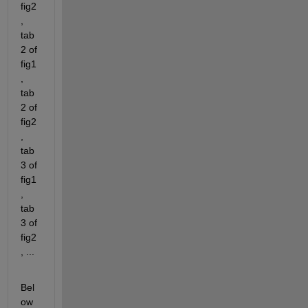
fig2
, 
tab
2 of 
fig1
, 
tab
2 of 
fig2
, 
tab
3 of 
fig1
, 
tab
3 of 
fig2
, ...
Bel
ow 