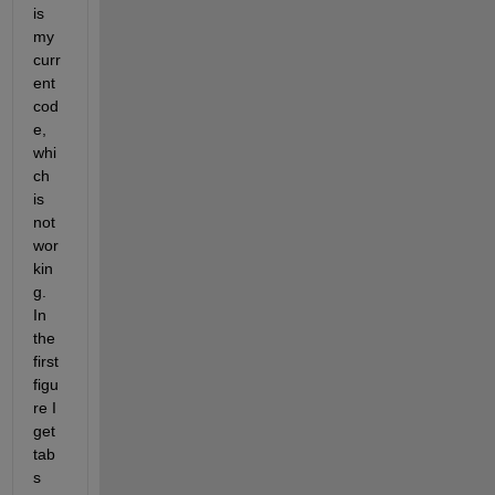
is 
my 
curr
ent 
cod
e, 
whi
ch 
is 
not 
wor
kin
g. 
In 
the 
first 
figu
re I 
get 
tab
s 