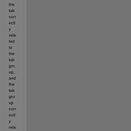
the 
tab 
corr
ectl
y 
rela
ted 
to 
the 
tab
gro
up, 
and 
the 
tab
gro
up 
corr
ectl
y 
rela