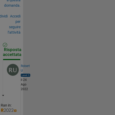
domanda.
ividi
Accedi
per
seguire
l’attività
Risposta
accettata
Robert
U
il 24
Ago
2022
Ran in: