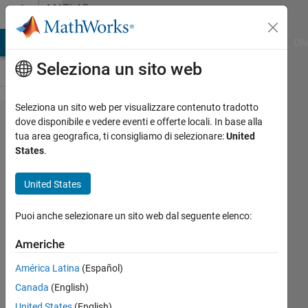
Vai al contenuto
MATLAB
Answers
ATLAB Answers
File Exchange
Cody
AI Chat Playground
Dis
Seleziona un sito web
Seleziona un sito web per visualizzare contenuto tradotto
Plot
dove disponibile e vedere eventi e offerte locali. In base alla
tua area geografica, ti consigliamo di selezionare:
United
alternatively
States
.
between
uitab of two
United States
figures
Puoi anche selezionare un sito web dal seguente elenco:
Jérôme
Americhe
23 Ago
América Latina
(Español)
2022
Canada
(English)
1
Risposta
United States
(English)