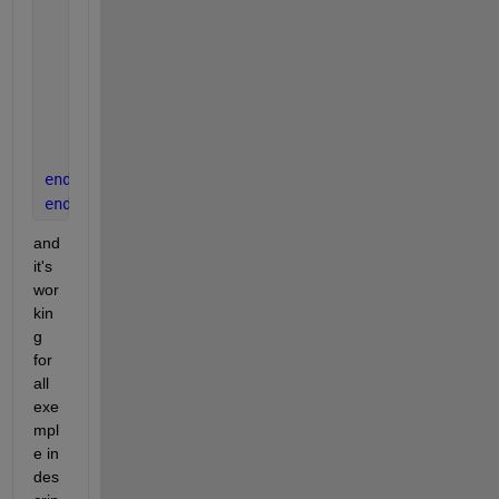
end
end
               summa = sum(m)
              index = m(1)
end
end
and 
it's 
wor
kin
g 
for 
all 
exe
mpl
e in 
des