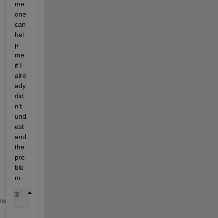
me
one 
can 
hel
p 
me 
if I 
alre
ady 
did
n't 
und
est
and 
the 
pro
ble
m 
me