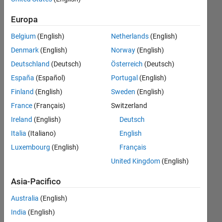
function
Europa
needs to
Belgium
(English)
Netherlands
(English)
find n
Denmark
(English)
Norway
(English)
consecutive
Deutschland
(Deutsch)
Österreich
(Deutsch)
elements of
España
(Español)
Portugal
(English)
v whose
Finland
(English)
Sweden
(English)
sum is
France
(Français)
Switzerland
largest
Ireland
(English)
Deutsch
poss
Italia
(Italiano)
English
Luxembourg
(English)
Français
malki
United Kingdom
(English)
adil
26 Ago
Asia-Pacifico
2022
1
Australia
(English)
Risposta
India
(English)