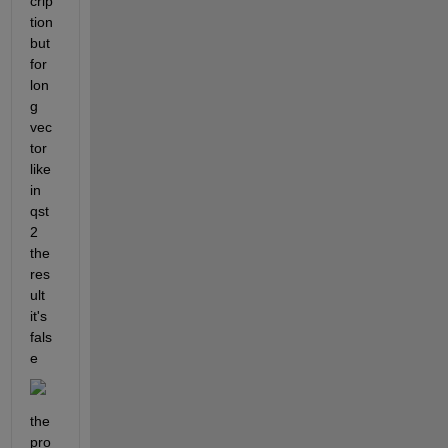
crip
tion 
but 
for 
lon
g 
vec
tor 
like 
in 
qst 
2 
the 
res
ult 
it's 
fals
e
the 
pro