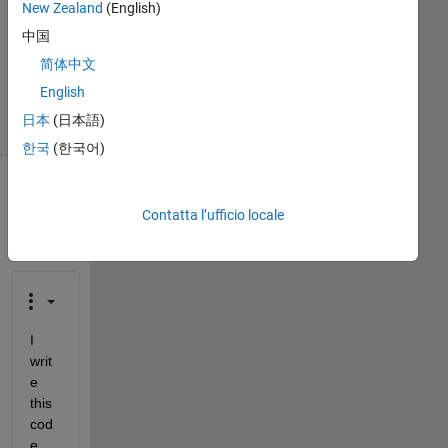
New Zealand
(English)
Aggiornato
中国
2 Mag
2025
简体中文
19
English
Visualizzazioni
日本
(日本語)
(30 giorni)
한국
(한국어)
Contatta l’ufficio locale
I 
writ
e 
this 
cod
e 