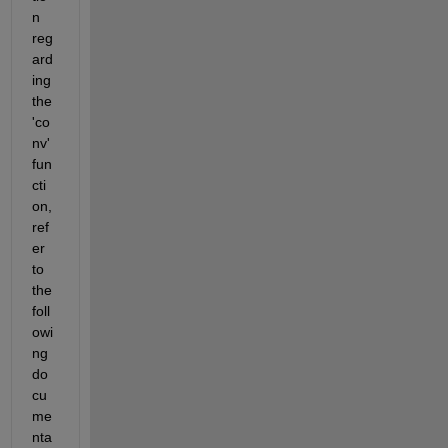
n 
reg
ard
ing 
the 
'co
nv' 
fun
cti
on, 
ref
er 
to 
the 
foll
owi
ng 
do
cu
me
nta