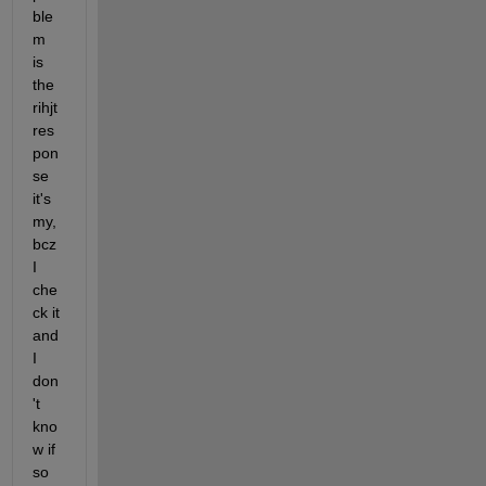
ble
m 
is 
the 
rihjt 
res
pon
se 
it's 
my, 
bcz 
I 
che
ck it 
and 
I 
don
't 
kno
w if 
so