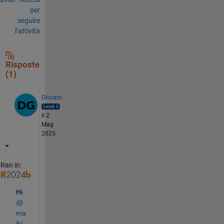
per
seguire
l’attività
Risposte
(1)
Divyam
il 2
Mag
2025
Ran in:
Hi
@
ma
lki 