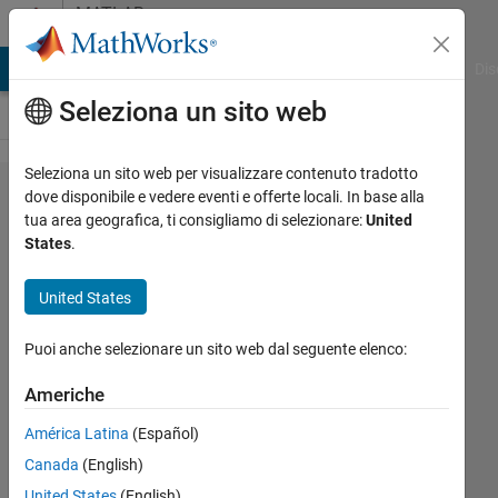
Vai al contenuto
MATLAB
Answers
ATLAB Answers
File Exchange
Cody
AI Chat Playground
Dis
Seleziona un sito web
Seleziona un sito web per visualizzare contenuto tradotto
Write a
dove disponibile e vedere eventi e offerte locali. In base alla
tua area geografica, ti consigliamo di selezionare:
United
function
States
.
max_sum
that takes v
United States
a row
Puoi anche selezionare un sito web dal seguente elenco:
vector of
numbers &
Americhe
n,a positive
América Latina
(Español)
integer as
Canada
(English)
inputs.The
United States
(English)