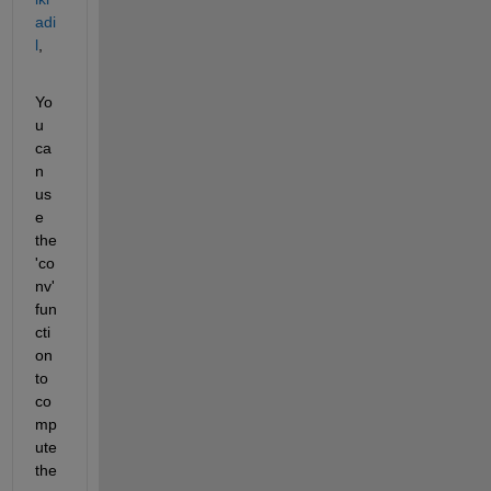
adi
l
,
Yo
u 
ca
n 
us
e 
the 
'co
nv' 
fun
cti
on 
to 
co
mp
ute 
the 