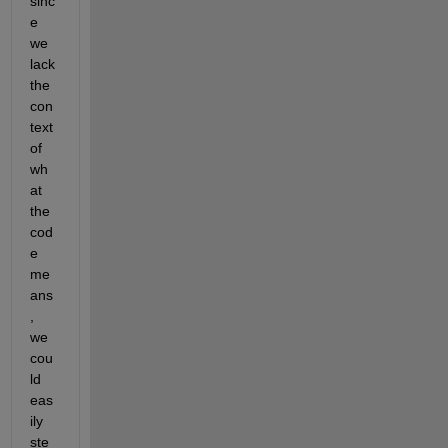
sinc
e 
we 
lack 
the 
con
text 
of 
wh
at 
the 
cod
e 
me
ans
, 
we 
cou
ld 
eas
ily 
ste