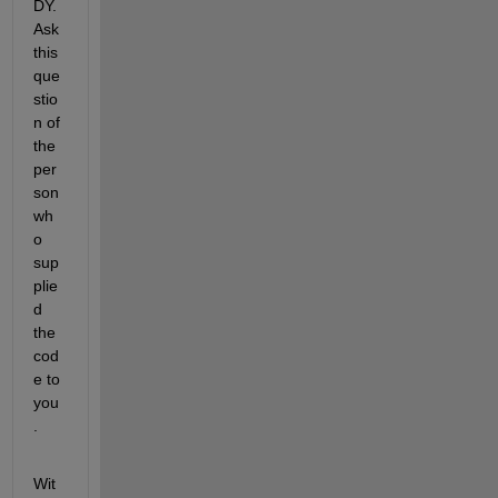
DY. 
Ask 
this 
que
stio
n of 
the 
per
son 
wh
o 
sup
plie
d 
the 
cod
e to 
you
.
Wit