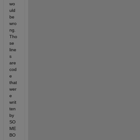
wo
uld 
be 
wro
ng. 
Tho
se 
line
s 
are 
cod
e 
that 
wer
e 
writ
ten 
by 
SO
ME
BO