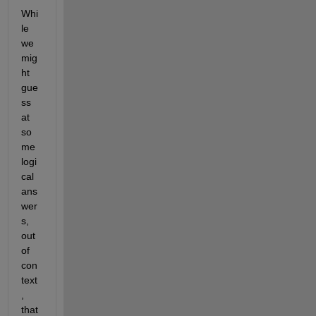
Whi
le 
we 
mig
ht 
gue
ss 
at 
so
me 
logi
cal 
ans
wer
s, 
out 
of 
con
text
, 
that 