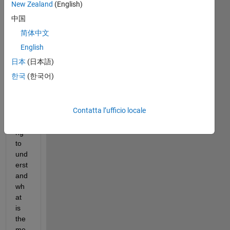
eve
New Zealand
(English)
ryo
中国
ne, 
简体中文
i m 
real
English
ly 
日本
(日本語)
ne
한국
(한국어)
w 
with 
mat
Contatta l’ufficio locale
lab, 
tryi
ng 
to 
und
erst
and 
wh
at 
is 
the 
me