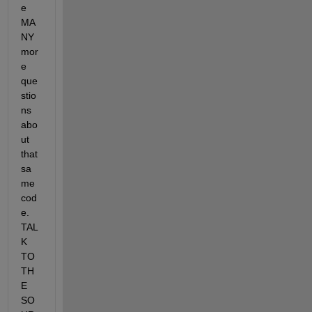
e 
MA
NY 
mor
e 
que
stio
ns 
abo
ut 
that 
sa
me 
cod
e. 
TAL
K 
TO 
TH
E 
SO