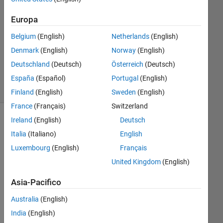
Risposta
accettata
Europa
Aggiornato
Belgium
(English)
Netherlands
(English)
18 Feb
Denmark
(English)
Norway
(English)
2015
Deutschland
(Deutsch)
Österreich
(Deutsch)
41
Visualizzazioni
España
(Español)
Portugal
(English)
(30 giorni)
Finland
(English)
Sweden
(English)
France
(Français)
Switzerland
Ireland
(English)
Deutsch
Italia
(Italiano)
English
Luxembourg
(English)
Français
United Kingdom
(English)
Asia-Pacifico
Australia
(English)
Hell
India
(English)
o 