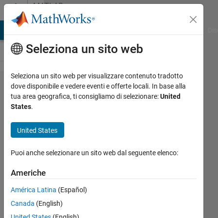
Vai al contenuto
MATLAB
Answers
ATLAB Answers
File Exchange
Cody
AI Chat Playground
Dis
Seleziona un sito web
Seleziona un sito web per visualizzare contenuto tradotto
Distribution
dove disponibile e vedere eventi e offerte locali. In base alla
tua area geografica, ti consigliamo di selezionare:
United
of some
States
.
variables
United States
Cladio
Puoi anche selezionare un sito web dal seguente elenco:
Andrea
18 Feb
Americhe
2015
1
América Latina
(Español)
Risposta
Canada
(English)
United States
(English)