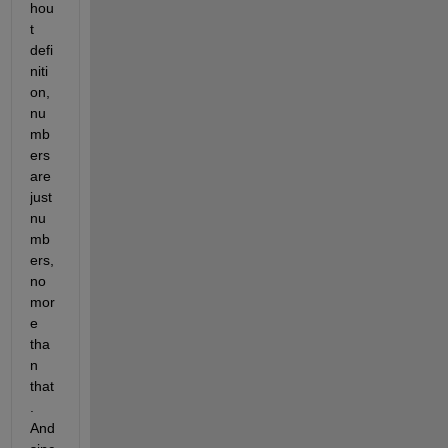
hou
t 
defi
niti
on, 
nu
mb
ers 
are 
just 
nu
mb
ers, 
no 
mor
e 
tha
n 
that
. 
And 