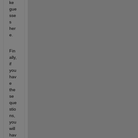
ke 
gue
sse
s 
her
e.
Fin
ally, 
if 
you 
hav
e 
the
se 
que
stio
ns, 
you 
will 
hav