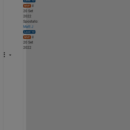
il
20 Set
2022
Spostato:
Matt J
il
20 Set
2022
Y
e
s
, 
I 
f
i
x
e
d 