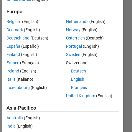
Europa
Aggiornato
20 Set
Belgium
(English)
Netherlands
(English)
2022
Denmark
(English)
Norway
(English)
10
Visualizzazioni
Deutschland
(Deutsch)
Österreich
(Deutsch)
(30 giorni)
España
(Español)
Portugal
(English)
Finland
(English)
Sweden
(English)
France
(Français)
Switzerland
Mostra
commenti
Ireland
(English)
Deutsch
meno
Italia
(Italiano)
English
recenti
Luxembourg
(English)
Français
United Kingdom
(English)
Asia-Pacifico
Lik
Australia
(English)
e to 
find 
India
(English)
the 