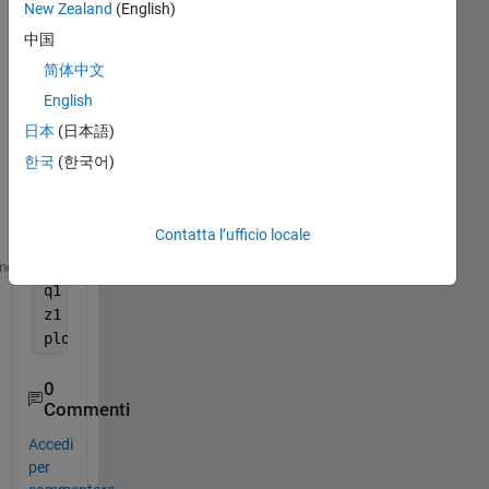
New Zealand
(English)
ma
中国
x 
val
简体中文
ue 
English
of 
日本
(日本語)
this 
pol
한국
(한국어)
yfit
Contatta l’ufficio locale
tmp1=abs(FRF);
me
q1 = polyfit(f(f>0 & f <50),tmp1(f>0 & f <50),4);
z1 = polyval(q1,f);
plot(f(f>0 & f <50),z1(f>0 & f <50))
0
Commenti
Accedi
per