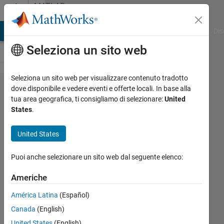
Vai al contenuto
MATLAB
Answers
ATLAB Answers
File Exchange
Cody
AI Chat Playground
Dis
Seleziona un sito web
Seleziona un sito web per visualizzare contenuto tradotto
Find
dove disponibile e vedere eventi e offerte locali. In base alla
tua area geografica, ti consigliamo di selezionare:
United
max
States
.
value
in
United States
polyfit
Puoi anche selezionare un sito web dal seguente elenco:
rockstar49
Americhe
20 Set
América Latina
(Español)
2022
Canada
(English)
1
Risposta
United States
(English)