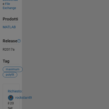
e
File
Exchange
Prodotti
MATLAB
Release
R2017a
Tag
maximum
polyfit
Vedere anche
Richiesto:
rockstar49
il 20
Set