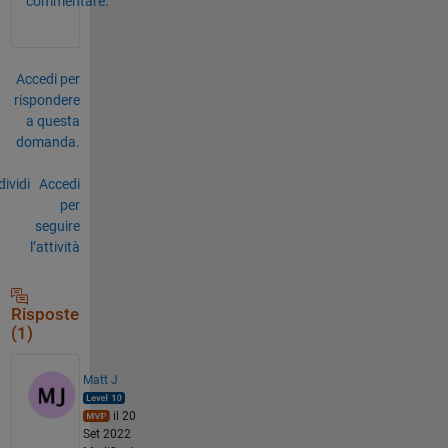
commentare.
Accedi per
rispondere
a questa
domanda.
ividi
Accedi
per
seguire
l’attività
Risposte
(1)
Matt J
il 20
Set 2022