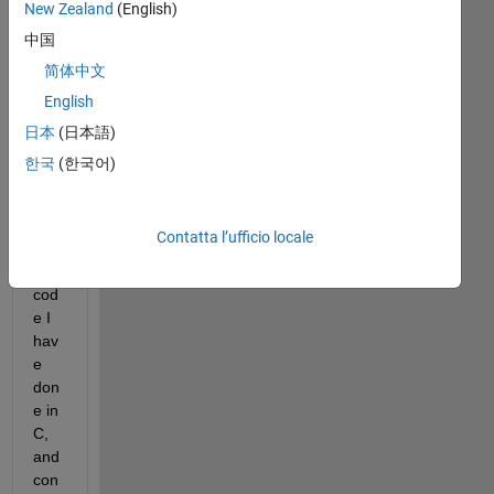
o 
New Zealand
(English)
frie
中国
nds
简体中文
? 
English
I 
nee
日本
(日本語)
d to 
한국
(한국어)
imp
lem
ent 
Contatta l’ufficio locale
so
me 
cod
e I 
hav
e 
don
e in 
C, 
and 
con