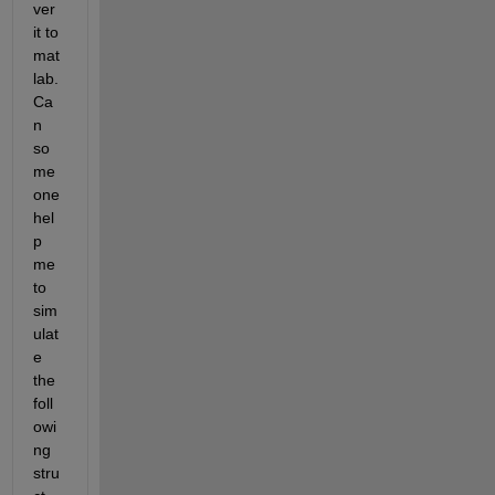
ver 
it to 
mat
lab. 
Ca
n 
so
me
one 
hel
p 
me 
to 
sim
ulat
e 
the 
foll
owi
ng 
stru