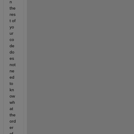
n 
the 
res
t of 
yo
ur 
co
de 
do
es 
not 
ne
ed 
to 
kn
ow 
wh
at 
the 
ord
er 
of 