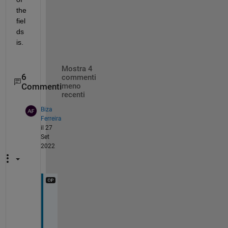
the 
fiel
ds 
is.
Mostra 4
6
commenti
Commenti
meno
recenti
Biza
Ferreira
il 27
Set
2022
H
e
l