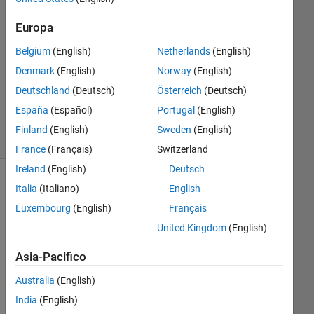
1
Europa
Risposta
Belgium
(English)
Netherlands
(English)
Aggiornato
Denmark
(English)
Norway
(English)
27 Set
Deutschland
(Deutsch)
Österreich
(Deutsch)
2022
2
España
(Español)
Portugal
(English)
Visualizzazioni
Finland
(English)
Sweden
(English)
(30 giorni)
France
(Français)
Switzerland
Ireland
(English)
Deutsch
Mostra
Italia
(Italiano)
English
commenti
Luxembourg
(English)
Français
meno
United Kingdom
(English)
recenti
Asia-Pacifico
Australia
(English)
India
(English)
Hell