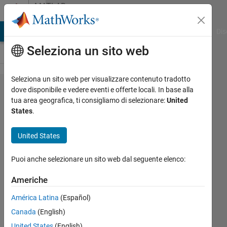
Vai al contenuto
MATLAB
Answers
ATLAB Answers
File Exchange
Cody
AI Chat Playground
Dis
Seleziona un sito web
Seleziona un sito web per visualizzare contenuto tradotto
Is there
dove disponibile e vedere eventi e offerte locali. In base alla
tua area geografica, ti consigliamo di selezionare:
United
a way to
States
.
simulate
a struct
United States
with a
Puoi anche selezionare un sito web dal seguente elenco:
array?
Americhe
Biza
América Latina
(Español)
Ferreira
Canada
(English)
27 Set
United States
(English)
2022