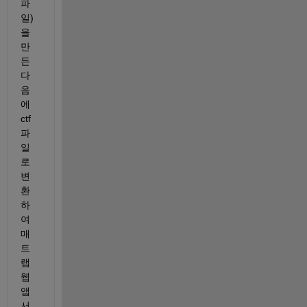
파
일)
을 
만
든 
다
음
에 
ctf 
파
일
로 
변
환
하
여 
매
트
랩 
웹 
앱 
서