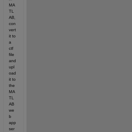
MA
TL
AB, 
con
vert 
it to 
a 
ctf 
file 
and 
upl
oad 
it to 
the 
MA
TL
AB 
we
b 
app 
ser