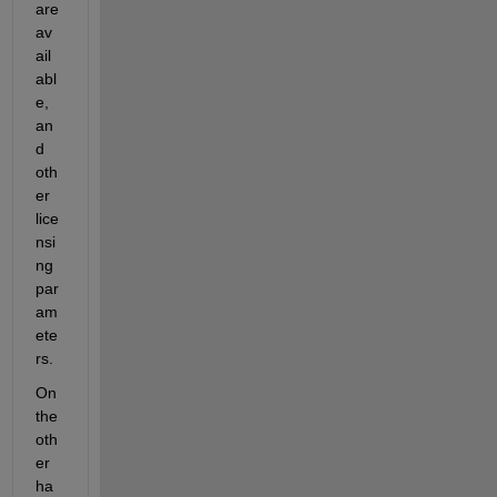
are 
av
ail
abl
e, 
an
d 
oth
er 
lice
nsi
ng 
par
am
ete
rs.
On 
the 
oth
er 
ha