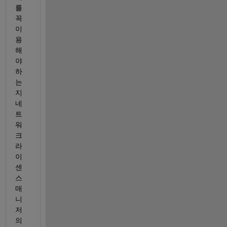
를 
꼭 
이
용
해
야 
하
는
지 
네
트
워
크 
라
이
센
스 
매
니
저
의 