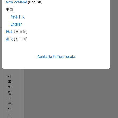
New Zealand
(English)
8 Giu 2023
8
中国
Visualizzazioni
简体中文
(30 giorni)
English
日本
(日本語)
한국
(한국어)
Contatta l’ufficio locale
제
목
처
럼 
네
트
워
크 