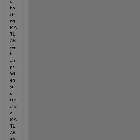
d 
ho
sti
ng 
MA
TL
AB 
we
b 
ap
ps. 
Wh
en 
yo
u 
cre
ate 
a 
MA
TL
AB 
ap