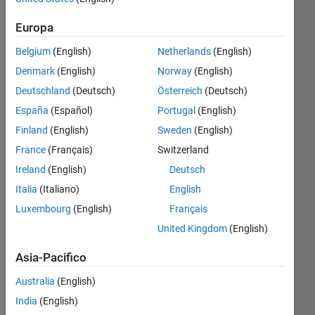
between
Europa
the network
Belgium
(English)
Netherlands
(English)
license
Denmark
(English)
Norway
(English)
manager
Deutschland
(Deutsch)
Österreich
(Deutsch)
and the
España
(Español)
Portugal
(English)
matlab web
Finland
(English)
Sweden
(English)
app
France
(Français)
Switzerland
server?)
Ireland
(English)
Deutsch
Italia
(Italiano)
English
MINWOO
Luxembourg
(English)
Français
JI
1 Nov
United Kingdom
(English)
2022
Asia-Pacifico
1
Risposta
Australia
(English)
India
(English)
Aggiornato