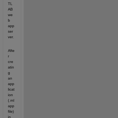
TL
AB 
we
b 
app 
ser
ver.
Afte
r 
cre
atin
g 
an 
app
licat
ion 
(.ml
app 
file) 
in 