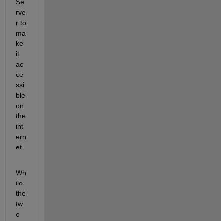
Se
rve
r to 
ma
ke 
it 
ac
ce
ssi
ble 
on 
the 
int
ern
et.
Wh
ile 
the 
tw
o 