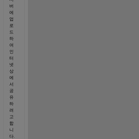
버
에 
업
로
드 
하
여 
인
터
넷 
상
에
서 
공
유
하
려
고 
합
니
다.