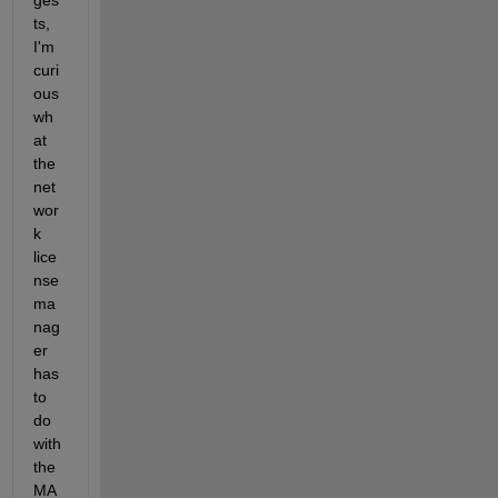
ges
ts, 
I'm 
curi
ous 
wh
at 
the 
net
wor
k 
lice
nse 
ma
nag
er 
has 
to 
do 
with 
the 
MA