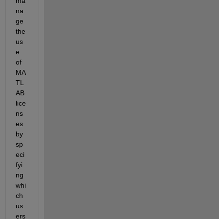
ma
na
ge 
the 
us
e 
of 
MA
TL
AB 
lice
ns
es 
by 
sp
eci
fyi
ng 
whi
ch 
us
ers 