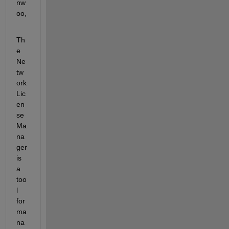
nw
oo,
Th
e 
Ne
tw
ork 
Lic
en
se 
Ma
na
ger 
is 
a 
too
l 
for 
ma
na