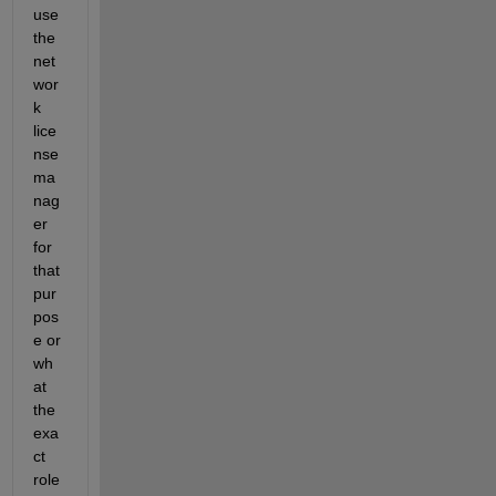
use 
the 
net
wor
k 
lice
nse 
ma
nag
er 
for 
that 
pur
pos
e or 
wh
at 
the 
exa
ct 
role 