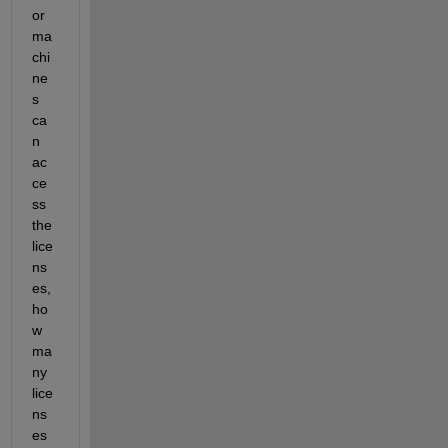
or 
ma
chi
ne
s 
ca
n 
ac
ce
ss 
the 
lice
ns
es, 
ho
w 
ma
ny 
lice
ns
es 