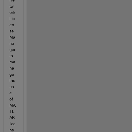
tw
ork 
Lic
en
se 
Ma
na
ger 
to 
ma
na
ge 
the 
us
e 
of 
MA
TL
AB 
lice
ns