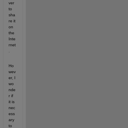
ver 
to 
sha
re it 
on 
the 
Inte
rnet
.
Ho
wev
er, I 
wo
nde
r if 
it is 
nec
ess
ary 
to 