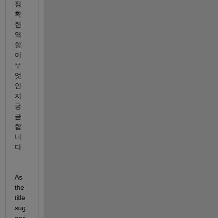
정
확
한 
역
할
이 
무
엇
인
지 
궁
금
합
니
다.
As 
the 
title 
sug