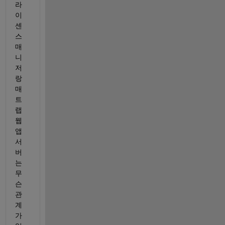
라
이
센
스 
매
니
저
랑 
매
트
랩 
웹 
앱 
서
버
는 
무
슨 
관
계
가 