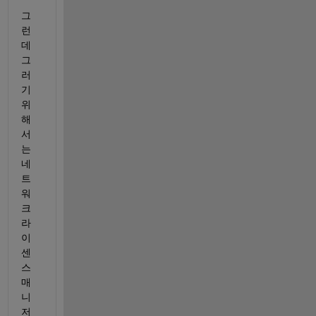
그
런
데 
그
러
기 
위
해
서
는 
네
트
워
크 
라
이
센
스 
매
니
저