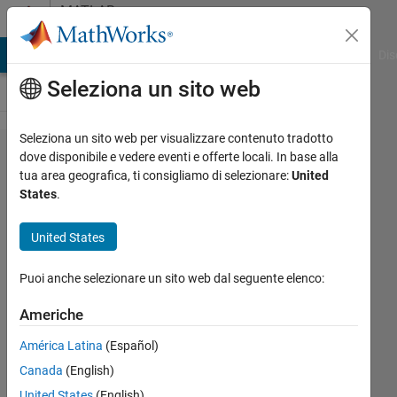
Vai al contenuto
MATLAB
Answers
ATLAB Answers
File Exchange
Cody
AI Chat Playground
Dis
Seleziona un sito web
Seleziona un sito web per visualizzare contenuto tradotto
Network
dove disponibile e vedere eventi e offerte locali. In base alla
tua area geografica, ti consigliamo di selezionare:
United
license
States
.
manager과
Matlab wep
United States
app server
Puoi anche selezionare un sito web dal seguente elenco:
는 무슨 관
계가 있습니
Americhe
까?(What is
América Latina
(Español)
the
Canada
(English)
relationship
United States
(English)