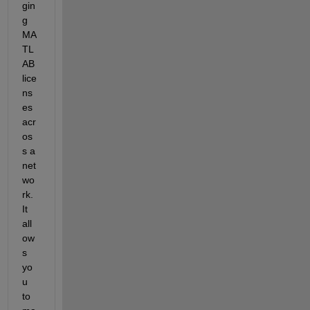
gin
g 
MA
TL
AB 
lice
ns
es 
acr
os
s a 
net
wo
rk. 
It 
all
ow
s 
yo
u 
to 