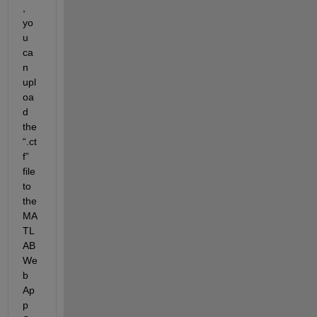
, 
yo
u 
ca
n 
upl
oa
d 
the 
“.ct
f” 
file 
to 
the 
MA
TL
AB 
We
b 
Ap
p 