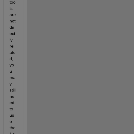
too
ls 
are 
not 
dir
ect
ly 
rel
ate
d, 
yo
u 
ma
y 
still 
ne
ed 
to 
us
e 
the 
Ne