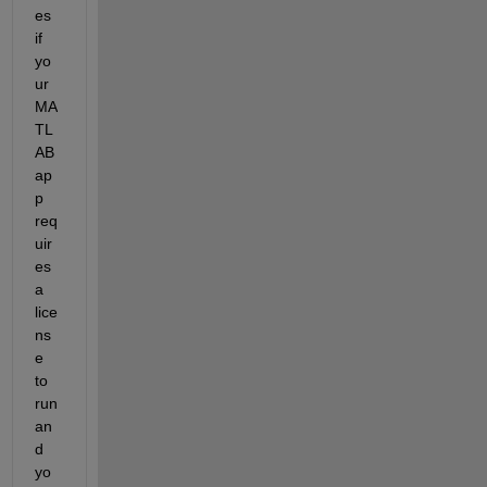
es 
if 
yo
ur 
MA
TL
AB 
ap
p 
req
uir
es 
a 
lice
ns
e 
to 
run 
an
d 
yo