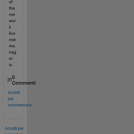
of 
the 
net
wor
k 
lice
nse 
ma
nag
er 
is.
0
Commenti
Accedi
per
commentare.
Accedi per