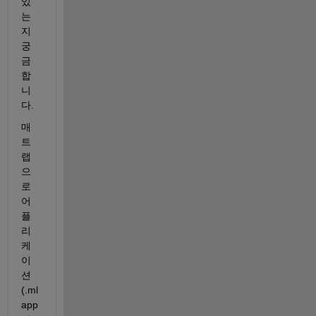
있
는
지 
궁
금
합
니
다.
매
트
랩
으
로 
어
플
리
케
이
션
(.ml
app 