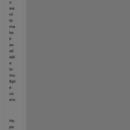
u 
wa
nt 
to 
ma
ke 
it 
av
ail
abl
e 
to 
mu
ltipl
e 
us
ers
.
Ho
pe 