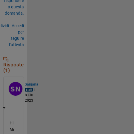
rispondere
a questa
domanda.
ividi
Accedi
per
seguire
l’attività
Risposte
(1)
Sanjana
il
8 Giu
2023
Hi 
Mi