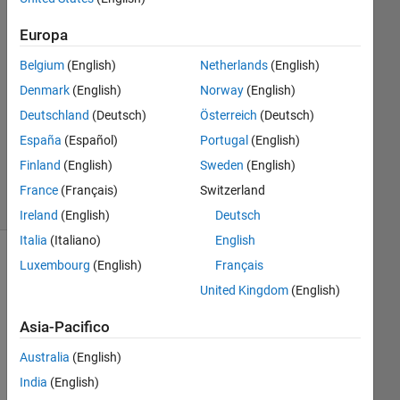
Risposte
Europa
Risposta
Belgium
(English)
Netherlands
(English)
accettata
Denmark
(English)
Norway
(English)
Aggiornato
Deutschland
(Deutsch)
Österreich
(Deutsch)
14 Mag
España
(Español)
Portugal
(English)
2019
51
Finland
(English)
Sweden
(English)
Visualizzazioni
France
(Français)
Switzerland
(30 giorni)
Ireland
(English)
Deutsch
Italia
(Italiano)
English
Luxembourg
(English)
Français
Mostra
commenti
United Kingdom
(English)
meno
recenti
Asia-Pacifico
Australia
(English)
India
(English)
I 