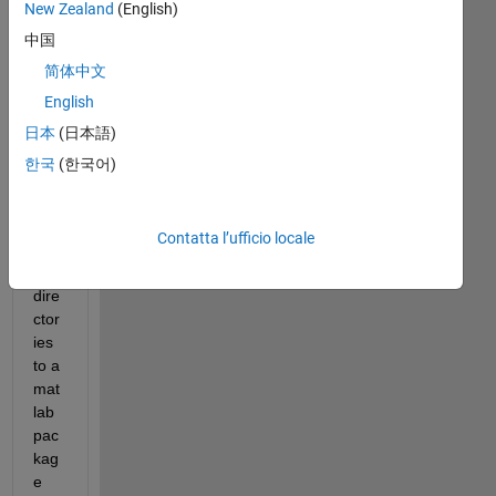
New Zealand
(English)
wo
uld 
中国
like 
简体中文
to 
English
kno
w if 
日本
(日本語)
it is 
한국
(한국어)
pos
sibl
e to 
Contatta l’ufficio locale
add 
sub
dire
ctor
ies 
to a 
mat
lab 
pac
kag
e 