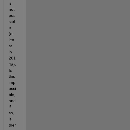
is 
not 
pos
sibl
e 
(at 
lea
st 
in 
201
4a). 
Is 
this 
imp
ossi
ble, 
and 
if 
so, 
is 
ther