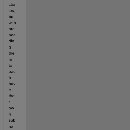
ctor
ies, 
but 
with
out 
nee
din
g 
the
m 
to 
eac
h 
hav
e 
thei
r 
ow
n 
sub
na