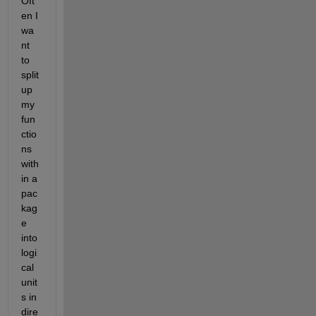
Oft
en I 
wa
nt 
to 
split 
up 
my 
fun
ctio
ns 
with
in a 
pac
kag
e 
into 
logi
cal 
unit
s in 
dire