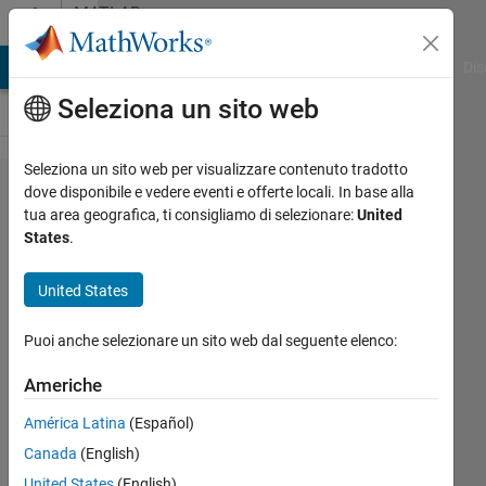
Vai al contenuto
MATLAB
Answers
ATLAB Answers
File Exchange
Cody
AI Chat Playground
Dis
Seleziona un sito web
Seleziona un sito web per visualizzare contenuto tradotto
Can I have
dove disponibile e vedere eventi e offerte locali. In base alla
tua area geografica, ti consigliamo di selezionare:
United
subdirectories
States
.
in a +package
directory?
United States
Puoi anche selezionare un sito web dal seguente elenco:
Richard
Crozier
Americhe
20 Mar
América Latina
(Español)
2015
Canada
(English)
3
United States
(English)