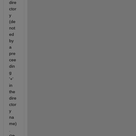
dire
ctor
y 
(de
not
ed 
by 
a 
pre
cee
din
g 
'+' 
in 
the 
dire
ctor
y 
na
me)
. 