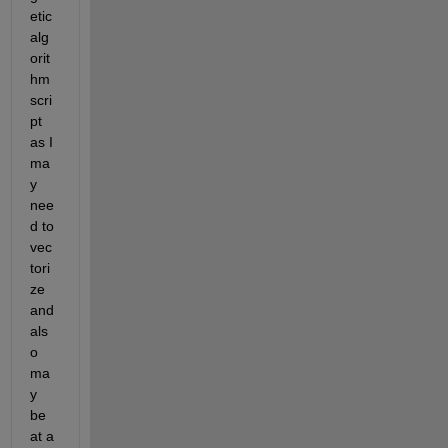
etic 
alg
orit
hm 
scri
pt 
as I 
ma
y 
nee
d to 
vec
tori
ze 
and 
als
o 
ma
y 
be 
at a 