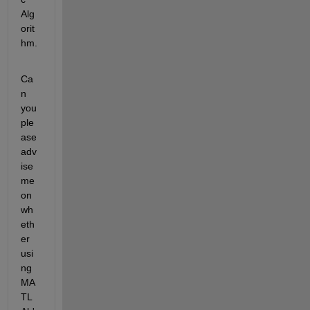
Alg
orit
hm.
Ca
n 
you 
ple
ase 
adv
ise 
me 
on 
wh
eth
er 
usi
ng 
MA
TL