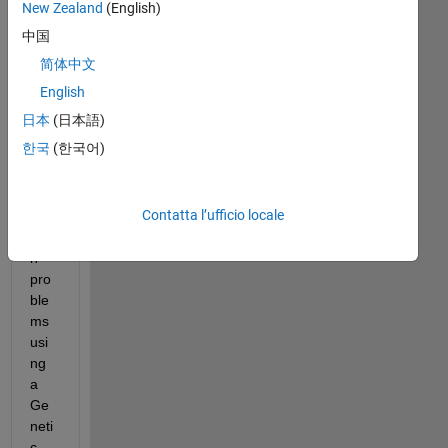
wa
New Zealand
(English)
nt 
中国
to 
简体中文
solv
e 
English
larg
日本
(日本語)
e-
한국
(한국어)
scal
e 
opti
Contatta l’ufficio locale
miz
atio
n 
pro
ble
ms 
usi
ng 
a 
Ge
neti
c 