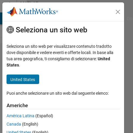
Vai al contenuto
MATLAB
Answers
ATLAB Answers
File Exchange
Cody
AI Chat Playground
Dis
Seleziona un sito web
Seleziona un sito web per visualizzare contenuto tradotto
Genetic
dove disponibile e vedere eventi e offerte locali. In base alla
tua area geografica, ti consigliamo di selezionare:
United
Algorithm
States
.
Selection
for large
United States
scale
Puoi anche selezionare un sito web dal seguente elenco:
problem
Americhe
Muhammad
América Latina
(Español)
Qaisar
Canada
(English)
Fahim
United States
(English)
2 Nov