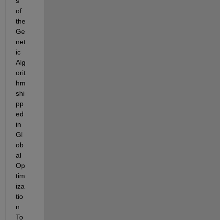
s 
of 
the 
Ge
net
ic 
Alg
orit
hm 
shi
pp
ed 
in 
Gl
ob
al 
Op
tim
iza
tio
n 
To