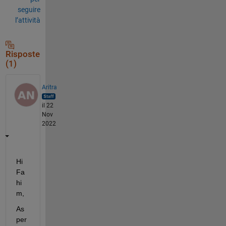
seguire
l’attività
Risposte
(1)
Aritra
il 22
Nov
2022
Hi
Fa
hi
m
,
As 
per 