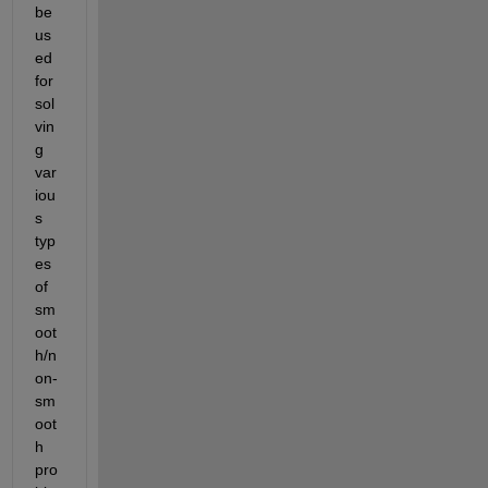
be 
us
ed 
for 
sol
vin
g
var
iou
s 
typ
es 
of 
sm
oot
h/n
on-
sm
oot
h 
pro