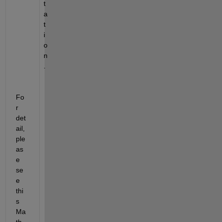
t
a
t
i
o
n
.
Fo
r 
det
ail, 
ple
as
e 
se
e 
thi
s 
Ma
th