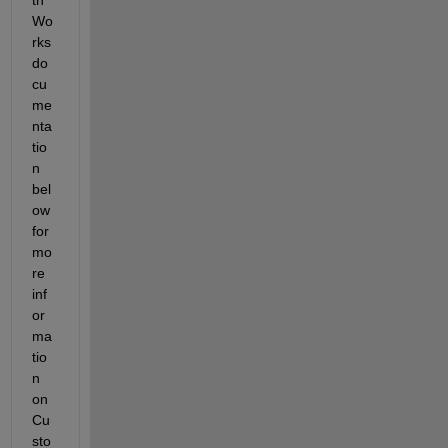
Wo
rks 
do
cu
me
nta
tio
n 
bel
ow 
for 
mo
re 
inf
or
ma
tio
n 
on 
Cu
sto