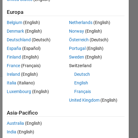
2022
Europa
1
Risposta
Belgium
(English)
Netherlands
(English)
Denmark
(English)
Norway
(English)
Aggiornato
Deutschland
(Deutsch)
Österreich
(Deutsch)
22 Nov
2022
España
(Español)
Portugal
(English)
18
Finland
(English)
Sweden
(English)
Visualizzazioni
France
(Français)
Switzerland
(30 giorni)
Ireland
(English)
Deutsch
Italia
(Italiano)
English
Luxembourg
(English)
Français
United Kingdom
(English)
Asia-Pacifico
Australia
(English)
India
(English)
I 