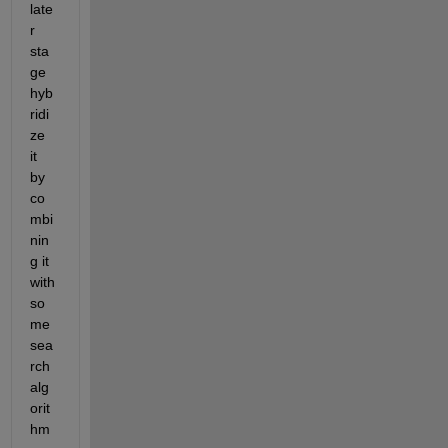
late
r 
sta
ge 
hyb
ridi
ze 
it 
by 
co
mbi
nin
g it 
with 
so
me 
sea
rch 
alg
orit
hm 