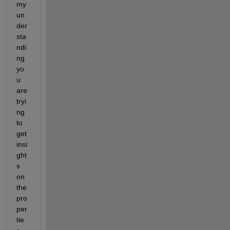
my 
un
der
sta
ndi
ng 
yo
u 
are 
tryi
ng 
to 
get 
insi
ght
s 
on 
the 
pro
per
tie