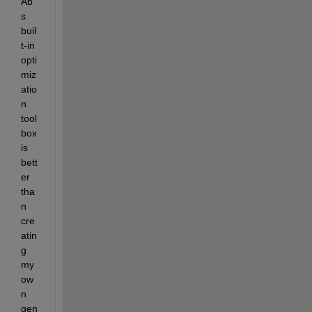
Ab'
s 
buil
t-in 
opti
miz
atio
n 
tool
box 
is 
bett
er 
tha
n 
cre
atin
g 
my 
ow
n 
gen