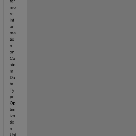
for 
mo
re 
inf
or
ma
tio
n 
on
Cu
sto
m 
Da
ta 
Ty
pe 
Op
tim
iza
tio
n 
Usi