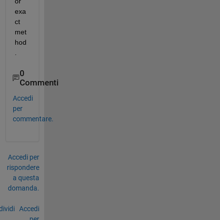
or 
exa
ct 
met
hod
.
0
Commenti
Accedi
per
commentare.
Accedi per
rispondere
a questa
domanda.
ividi
Accedi
per