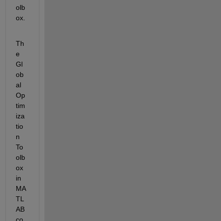
olb
ox.
Th
e 
Gl
ob
al 
O
p
tim
iza
tio
n 
To
olb
ox
in 
MA
TL
AB
co