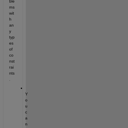
ble
ms 
wit
h 
an
y 
typ
es 
of 
co
nst
rai
nts
.
Y
o
u 
c
a
n 