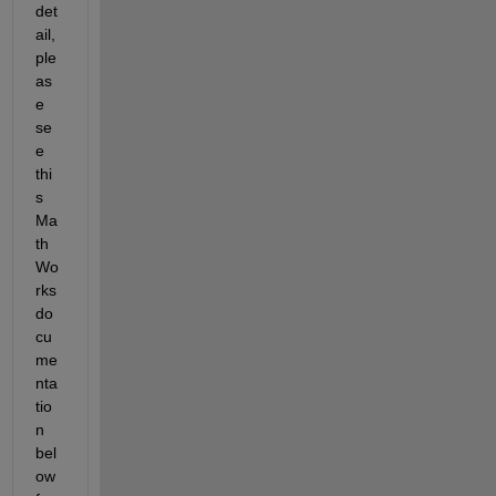
det
ail, 
ple
as
e 
se
e 
thi
s 
Ma
th
Wo
rks 
do
cu
me
nta
tio
n 
bel
ow 