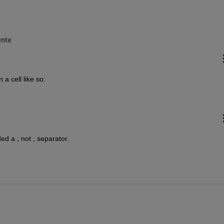
nte
a cell like so:
d a ; not , separator.