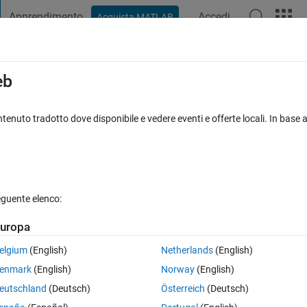
Apprendimento
Accedi
Acquista MATLAB
t Playground
Discussioni
Concorsi
Blog
Pubblica
Altro
iga
FAQ su MATLAB
Altro
eb
 magnitude response of bode plot?
tenuto tradotto dove disponibile e vedere eventi e offerte locali. In base a
ato 26 Apr 2025
34 Visualizzazioni (30 giorni)
eguente elenco:
Mostra commenti meno
uropa
0 voti
elgium
(English)
Netherlands
(English)
enmark
(English)
Norway
(English)
gnitude only?
eutschland
(Deutsch)
Österreich
(Deutsch)