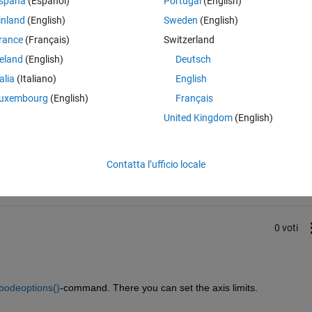
spaña
(Español)
Portugal
(English)
s up in the phase plot and not the magnitude plot!
inland
(English)
Sweden
(English)
rance
(Français)
Switzerland
reland
(English)
Deutsch
talia
(Italiano)
English
uxembourg
(English)
Français
United Kingdom
(English)
Accedi per rispondere a questa 
Condividi
Accedi per seguire l
Contatta l’ufficio locale
0 voti
bodeoptions()
-command. There you can set the axis limits.