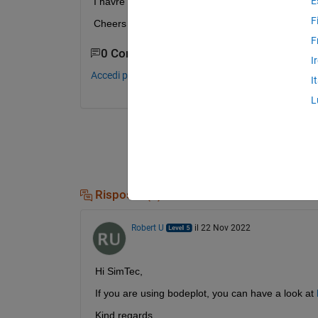
E
I havre added the ylim and xlim but the lines show
F
Cheers
F
0 Commenti
I
Accedi per commentare.
I
L
Risposte (1)
Robert U
il 22 Nov 2022
Hi SimTec,
If you are using bodeplot, you can have a look at 
Kind regards,