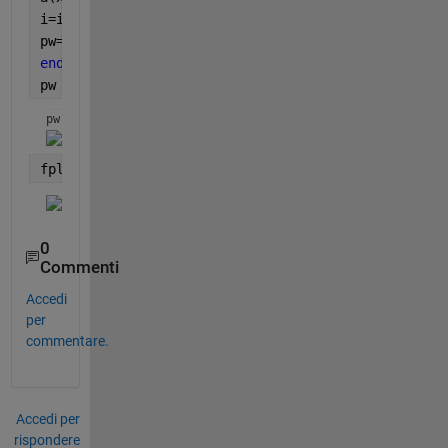
i=i+1;
pw=[pw a ];
end
pw
pw(x) = 
fplot(pw,interval)
0
Commenti
Accedi
per
commentare.
Accedi per
rispondere