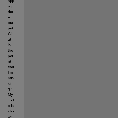
app
rop
riat
e 
out
put. 
Wh
at 
is 
the 
poi
nt 
that 
I'm 
mis
sin
g? 
My 
cod
e is 
sho
wn 