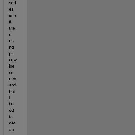
seri
es 
into 
it. I 
trie
d 
usi
ng 
pie
cew
ise 
co
mm
and 
but 
I 
fail
ed 
to 
get 
an 