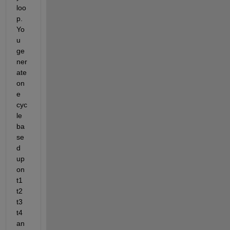
loo
p. 
Yo
u 
ge
ner
ate 
on
e 
cyc
le 
ba
se
d 
up
on 
t1 
t2 
t3 
t4 
an