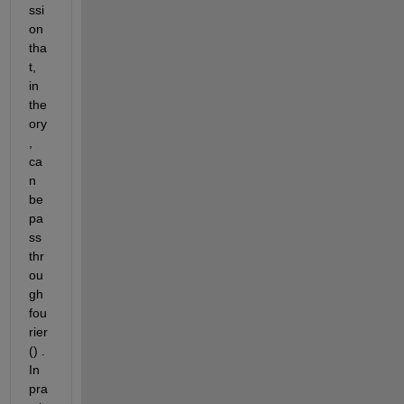
ssi
on 
tha
t, 
in 
the
ory
, 
ca
n 
be 
pa
ss 
thr
ou
gh 
fou
rier
() . 
In 
pra