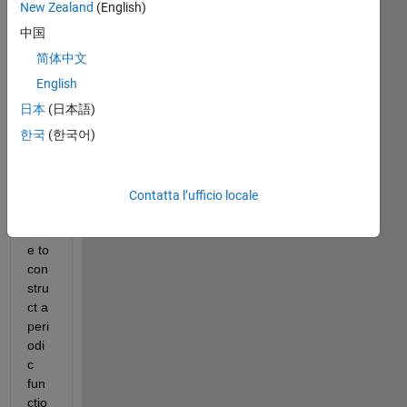
New Zealand
(English)
y 
t
中国
h
简体中文
e
English
r
e
日本
(日本語)
,
한국
(한국어)
Contatta l’ufficio locale
I 
hav
e to 
con
stru
ct a 
peri
odi
c 
fun
ctio