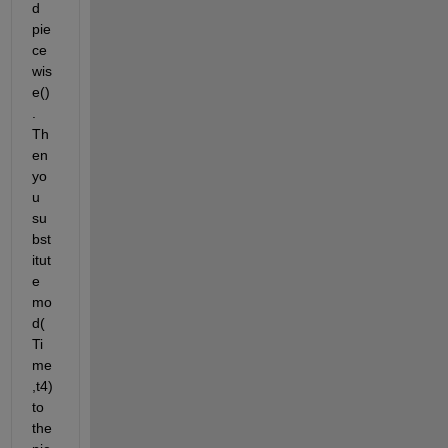
d 
pie
ce
wis
e()
. 
Th
en 
yo
u 
su
bst
itut
e 
mo
d(
Ti
me
,t4) 
to 
the 