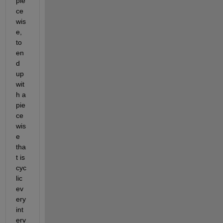
pie
ce
wis
e, 
to 
en
d 
up 
wit
h a 
pie
ce
wis
e 
tha
t is 
cyc
lic 
ev
ery 
int
erv