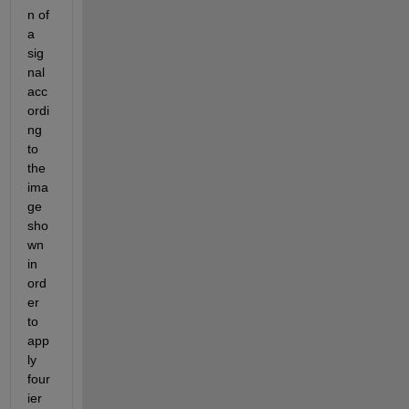
n of 
a 
sig
nal 
acc
ordi
ng 
to 
the 
ima
ge 
sho
wn 
in 
ord
er 
to 
app
ly 
four
ier 