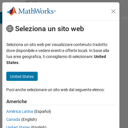
Vai al contenuto
MATLAB
Answers
ATLAB Answers
File Exchange
Cody
AI Chat Playground
Dis
Seleziona un sito web
Seleziona un sito web per visualizzare contenuto tradotto
how to
dove disponibile e vedere eventi e offerte locali. In base alla
tua area geografica, ti consigliamo di selezionare:
United
plot a
States
.
periodic
function?
United States
Puoi anche selezionare un sito web dal seguente elenco:
Zafer
Duyenli
Americhe
1 Dic
2022
América Latina
(Español)
3
Canada
(English)
Risposte
United States
(English)