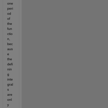
one 
peri
od 
of 
the 
fun
ctio
n, 
bec
aus
e 
the 
defi
nin
g 
inte
gral
s 
are 
onl
y 