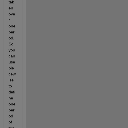
tak
en 
ove
r 
one 
peri
od. 
So 
you 
can 
use 
pie
cew
ise 
to 
defi
ne 
one 
peri
od 
of 
the 