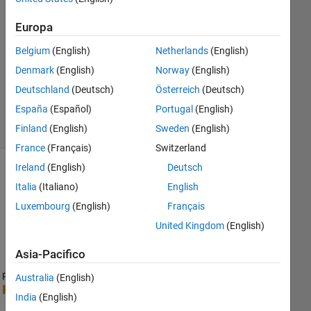
Risposta
Europa
accettata
Belgium
(English)
Netherlands
(English)
Aggiornato
Denmark
(English)
Norway
(English)
2 Dic 2022
Deutschland
(Deutsch)
Österreich
(Deutsch)
39
España
(Español)
Portugal
(English)
Visualizzazioni
(30 giorni)
Finland
(English)
Sweden
(English)
France
(Français)
Switzerland
Ireland
(English)
Deutsch
Italia
(Italiano)
English
Luxembourg
(English)
Français
United Kingdom
(English)
Asia-Pacifico
Ran in:
Australia
(English)
H
India
(English)
e