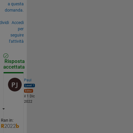
a questa
domanda.
ividi
Accedi
per
seguire
l’attività
Risposta
accettata
Paul
il 1 Dic
2022
Ran in: