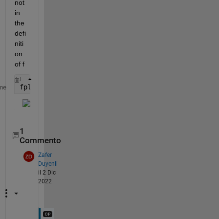
not 
in 
the 
defi
niti
on 
of f
fplot(f(mod(t,t4)),[-50 50])
me
1
Commento
Zafer
Duyenli
il 2 Dic
2022