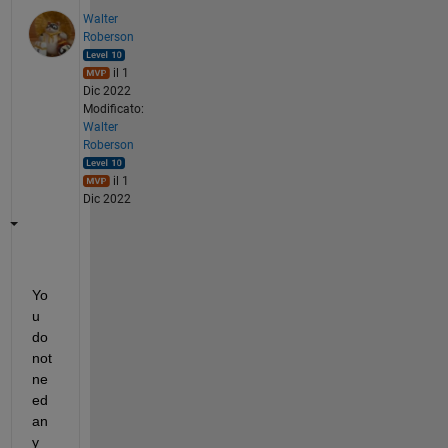
Walter
Roberson
il 1
Dic 2022
Modificato:
Walter
Roberson
il 1
Dic 2022
Yo
u 
do 
not 
ne
ed 
an
y 