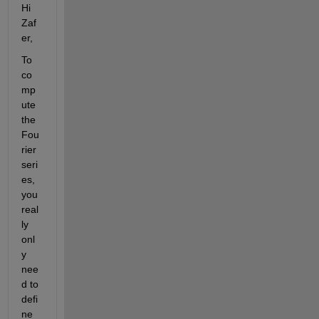
Hi 
Zaf
er,
To 
co
mp
ute 
the 
Fou
rier 
seri
es, 
you 
real
ly 
onl
y 
nee
d to 
defi
ne 