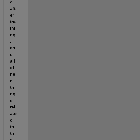
d 
aft
er 
tra
ini
ng
, 
an
d 
all 
ot
he
r 
thi
ng
s 
rel
ate
d 
to 
th
e 