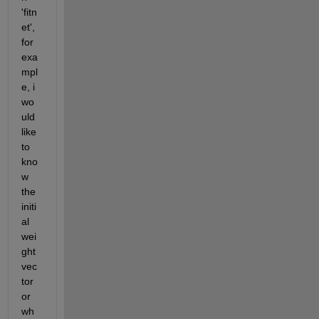
'fitn
et', 
for 
exa
mpl
e, i 
wo
uld 
like 
to 
kno
w 
the 
initi
al 
wei
ght 
vec
tor 
or 
wh