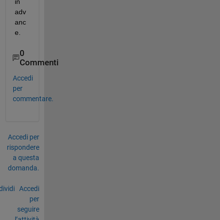
in 
adv
anc
e.
0
Commenti
Accedi
per
commentare.
Accedi per
rispondere
a questa
domanda.
ividi
Accedi
per
seguire
l’attività