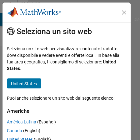
Vai al contenuto
MATLAB
Answers
ATLAB Answers
File Exchange
Cody
AI Chat Playground
Dis
Seleziona un sito web
Seleziona un sito web per visualizzare contenuto tradotto
default
dove disponibile e vedere eventi e offerte locali. In base alla
tua area geografica, ti consigliamo di selezionare:
United
value
States
.
check
[fitnet]
United States
Puoi anche selezionare un sito web dal seguente elenco:
인국
강
Americhe
19 Dic
2022
América Latina
(Español)
1
Canada
(English)
Risposta
United States
(English)