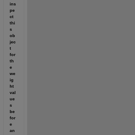
ins
pe
ct 
thi
s 
ob
jec
t 
for 
th
e 
we
ig
ht 
val
ue
s 
be
for
e 
an