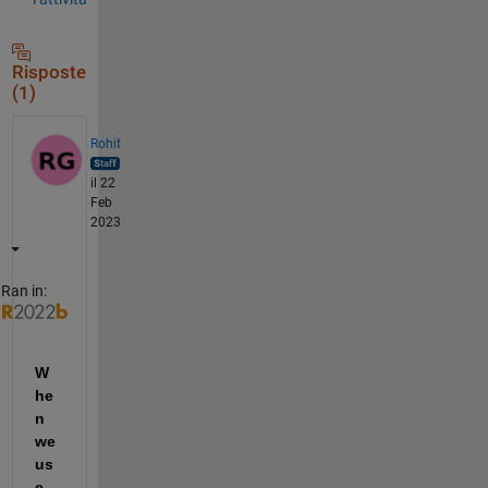
Risposte
(1)
Rohit
il 22
Feb
2023
Ran in:
W
he
n 
we 
us
e 