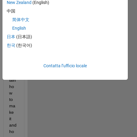
New Zealand
(English)
ma
de 
中国
a 
简体中文
pre
English
dicti
on 
日本
(日本語)
mo
한국
(한국어)
del. 
so i 
hav
Contatta l’ufficio locale
e to 
exp
lain 
ho
w 
to 
ma
ke 
it 
and 
ho