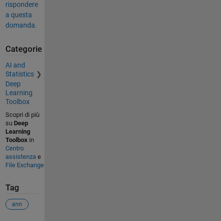
rispondere
           initFcn: 'initlay'

a questa
        performFcn: 'mse'

      performParam: .regularization, .normalization

domanda.
          plotFcns: {'plotperform', 'plottrainstate', 'plo
                    'plotregression', 'plotfit'}

Categorie
        plotParams: {1x5 cell array of 5 params}

          trainFcn: 'trainlm'

AI and
        trainParam: .showWindow, .showCommandLine, .show, 
Statistics
                    .time, .goal, .min_grad, .max_fail, .m
                    .mu_inc, .mu_max

Deep
Learning
    weight and bias values:

Toolbox
Scopri di più
                IW: {2x1 cell} containing 1 input weight m
su
Deep
                LW: {2x2 cell} containing 1 layer weight m
Learning
                 b: {2x1 cell} containing 2 bias vectors

Toolbox
in
Centro
    methods:

assistenza
e
File Exchange
             adapt: Learn while in continuous use

         configure: Configure inputs & outputs

            gensim: Generate Simulink model

Tag
              init: Initialize weights & biases

           perform: Calculate performance

ann
               sim: Evaluate network outputs given inputs

             train: Train network with examples
