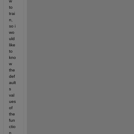
w 
to 
trai
n, 
so i 
wo
uld 
like 
to 
kno
w 
the 
def
ault
s 
val
ues 
of 
the 
fun
ctio
n 