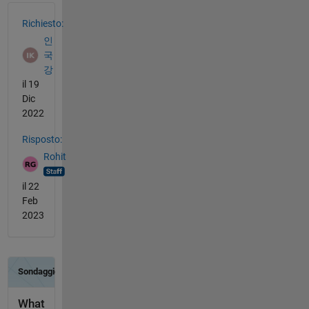
              view: View diagram

Vedere anche
       unconfigure: Unconfigure inputs & outputs

Richiesto:
인
국
강
il 19
Dic
2022
Risposto:
Rohit
il 22
Feb
2023