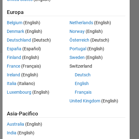
Aggiornato
Europa
22 Feb
Belgium
(English)
Netherlands
(English)
2023
6
Denmark
(English)
Norway
(English)
Visualizzazioni
Deutschland
(Deutsch)
Österreich
(Deutsch)
(30 giorni)
España
(Español)
Portugal
(English)
Finland
(English)
Sweden
(English)
France
(Français)
Switzerland
Ireland
(English)
Deutsch
Italia
(Italiano)
English
Luxembourg
(English)
Français
United Kingdom
(English)
Asia-Pacifico
usi
ng 
Australia
(English)
fitn
India
(English)
et, i 