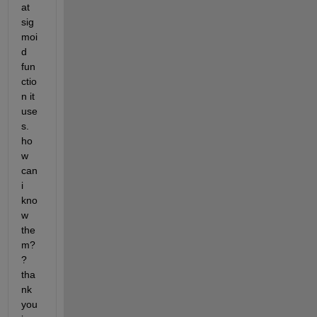
at 
sig
moi
d 
fun
ctio
n it 
use
s. 
ho
w 
can 
i 
kno
w 
the
m?
? 
tha
nk 
you 