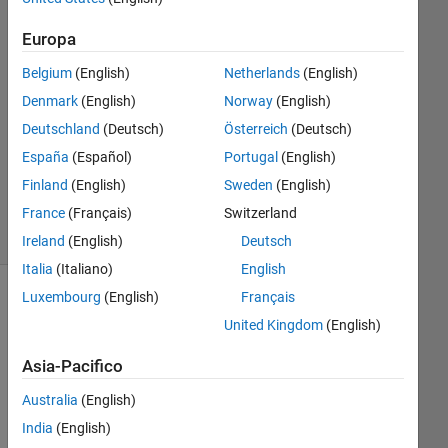
3 Gen
2023
Europa
2
Belgium
(English)
Netherlands
(English)
Risposte
Denmark
(English)
Norway
(English)
Aggiornato
Deutschland
(Deutsch)
Österreich
(Deutsch)
17 Gen
España
(Español)
Portugal
(English)
2023
Finland
(English)
Sweden
(English)
12
France
(Français)
Switzerland
Visualizzazioni
(30 giorni)
Ireland
(English)
Deutsch
Italia
(Italiano)
English
Luxembourg
(English)
Français
United Kingdom
(English)
Asia-Pacifico
Australia
(English)
India
(English)