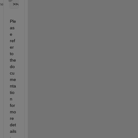
>>analyzeNetwork(net)
me
Ple
as
e 
ref
er 
to 
the 
do
cu
me
nta
tio
n 
for 
mo
re 
det
ails
: