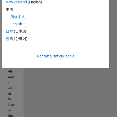
New Zealand
(English)
中国
I 
简体中文
ma
English
de 
日本
(日本語)
a 
LS
한국
(한국어)
TMl
aye
r in 
Contatta l’ufficio locale
MA
TL
AB. 
and 
i 
wa
nt 
to 
kno
w 
the 