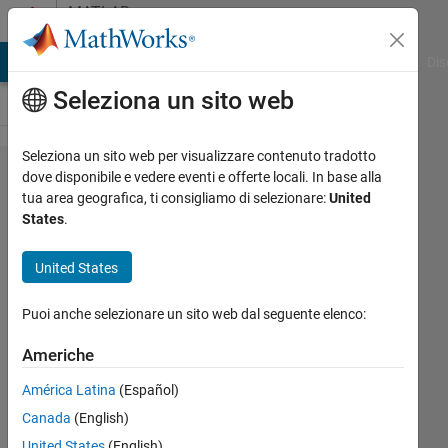
Vai al contenuto
MATLAB
Answers
ATLAB Answers
File Exchange
Cody
AI Chat Playground
Dis
Seleziona un sito web
Seleziona un sito web per visualizzare contenuto tradotto
Is there a
dove disponibile e vedere eventi e offerte locali. In base alla
tua area geografica, ti consigliamo di selezionare:
United
function
States
.
that plot or
show the
United States
architecture
Puoi anche selezionare un sito web dal seguente elenco:
of the lstm
model i
Americhe
made?
América Latina
(Español)
Canada
(English)
Sierra
United States
(English)