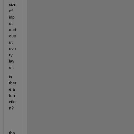
size 
of 
inp
ut 
and 
oup
ut 
eve
ry 
lay
er.
is 
ther
e a 
fun
ctio
n?
tha