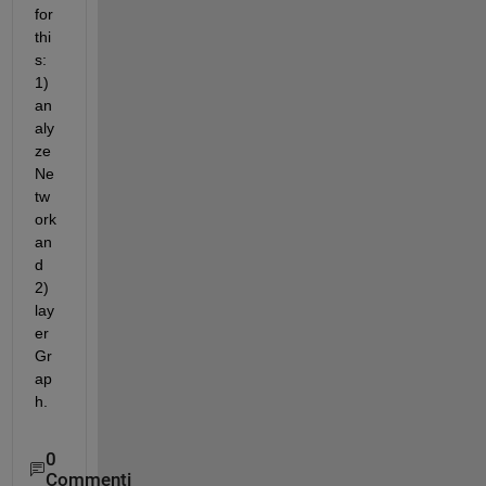
for 
thi
s: 
1) 
an
aly
ze
Ne
tw
ork 
an
d 
2) 
lay
er
Gr
ap
h.
0
Commenti