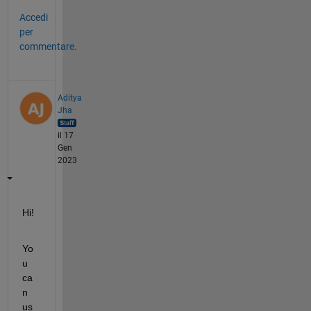
Accedi
per
commentare.
Aditya
Jha
il 17
Gen
2023
Hi!
Yo
u 
ca
n 
us