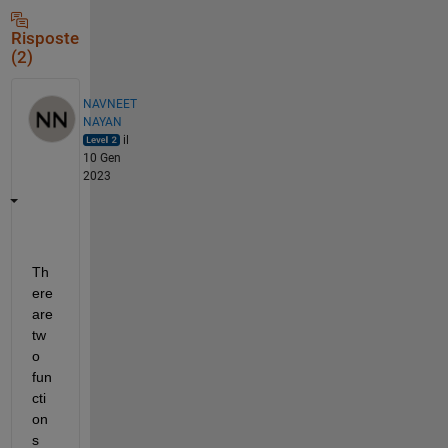
Risposte
(2)
NAVNEET
NAYAN
il
10 Gen
2023
Th
ere 
are 
tw
o 
fun
cti
on
s 