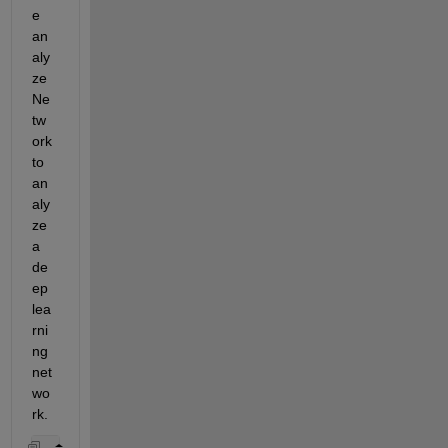
e 
an
aly
ze
Ne
tw
ork 
to 
an
aly
ze 
a 
de
ep 
lea
rni
ng 
net
wo
rk.