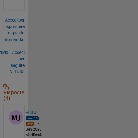
Accedi per
rispondere
a questa
domanda.
ividi
Accedi
per
seguire
l’attività
Risposte
(4)
Matt J
il 4
Gen 2023
Modificato: