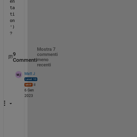
en
ta
ti
on
')
?
Mostra 7
9
commenti
Commenti
meno
recenti
Matt J
il
6 Gen
2023
I
2 
n