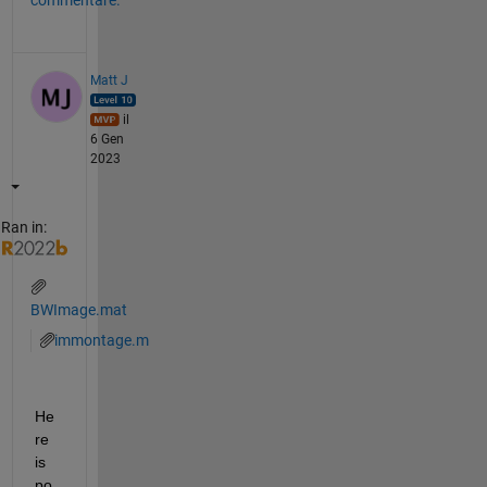
commentare.
Matt J
il
6 Gen
2023
Ran in:
BWImage.mat
immontage.m
He
re 
is 
po