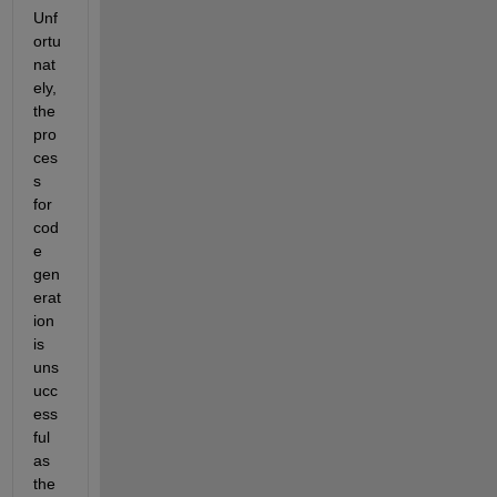
Unf
ortu
nat
ely, 
the 
pro
ces
s 
for 
cod
e 
gen
erat
ion 
is 
uns
ucc
ess
ful 
as 
the 