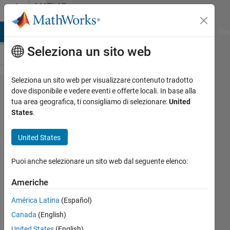
Vai al contenuto
MATLAB
Answers
ATLAB Answers
File Exchange
Cody
AI Chat Playground
Dis
Seleziona un sito web
Seleziona un sito web per visualizzare contenuto tradotto
How to find the
dove disponibile e vedere eventi e offerte locali. In base alla
tua area geografica, ti consigliamo di selezionare:
United
angle of object by
States
.
using other
function instead of
United States
using
Puoi anche selezionare un sito web dal seguente elenco:
minFeretProperties
because it is not
Americhe
supported for code
América Latina
(Español)
generation.
Canada
(English)
United States
(English)