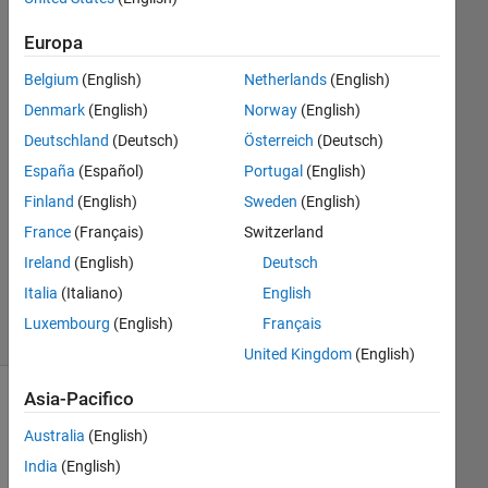
Nurul
Europa
Farhana
Mohd
Belgium
(English)
Netherlands
(English)
Fadzli
Denmark
(English)
Norway
(English)
4 Gen
Deutschland
(Deutsch)
Österreich
(Deutsch)
2023
4
España
(Español)
Portugal
(English)
Risposte
Finland
(English)
Sweden
(English)
France
(Français)
Switzerland
Aggiornato
6 Gen 2023
Ireland
(English)
Deutsch
31
Italia
(Italiano)
English
Visualizzazioni
Luxembourg
(English)
Français
(30 giorni)
United Kingdom
(English)
Asia-Pacifico
Mostra
commenti
Australia
(English)
meno
India
(English)
recenti