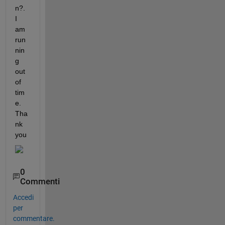
n?. 
I 
am 
run
nin
g 
out 
of 
tim
e. 
Tha
nk 
you
0
Commenti
Accedi
per
commentare.