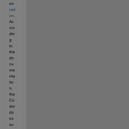
on 
rad
on
. 
Ac
cor
din
g 
to 
the 
do
cu
me
nta
tio
n, 
the 
Co
der 
do
es 
su