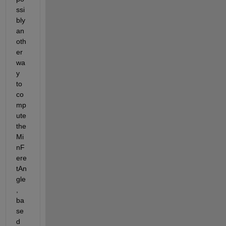
ssi
bly 
an
oth
er 
wa
y 
to 
co
mp
ute 
the 
Mi
nF
ere
tAn
gle
, 
ba
se
d 