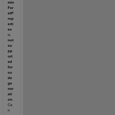
min
Fer
etP
rop
erti
es
is 
not 
su
pp
ort
ed 
for 
co
de 
ge
ner
ati
on
. 
Ca
n 