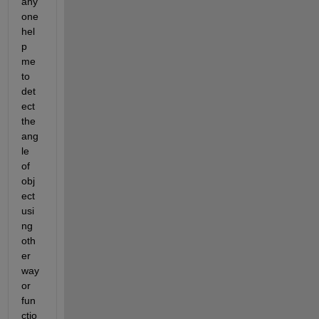
any
one 
hel
p 
me 
to 
det
ect 
the  
ang
le 
of 
obj
ect 
usi
ng 
oth
er 
way 
or 
fun
ctio