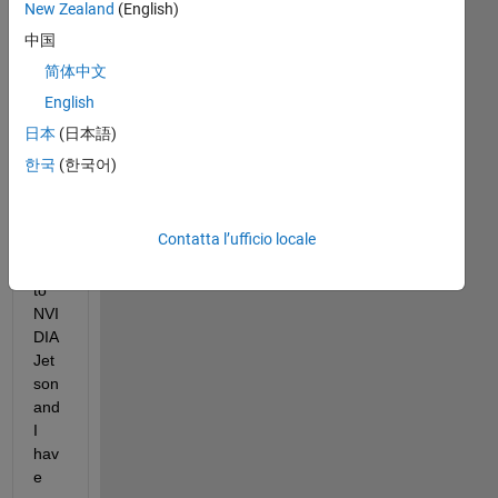
New Zealand
(English)
中国
简体中文
I 
English
nee
d to 
日本
(日本語)
dep
한국
(한국어)
loy 
my 
alg
Contatta l’ufficio locale
orit
hm 
to 
NVI
DIA 
Jet
son 
and 
I 
hav
e 