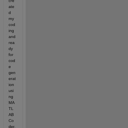
cre
ate
d 
my 
cod
ing 
and 
rea
dy 
for 
cod
e 
gen
erat
ion 
usi
ng 
MA
TL
AB 
Co
der. 