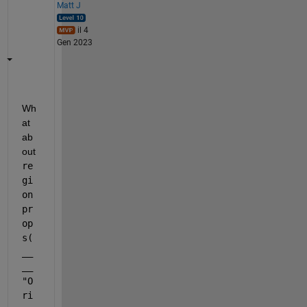
Matt J
il 4
Gen 2023
Wh
at 
ab
out
re
gi
on
pr
op
s(
__
__
"O
ri