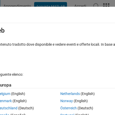
Apprendimento
Accedi
Acquista MATLAB
t Playground
Discussioni
Concorsi
Blog
Pubblica
Altro
iga
FAQ su MATLAB
Altro
eb
ript
tenuto tradotto dove disponibile e vedere eventi e offerte locali. In base a
sposta accettata
Aggiornato 23 Gen 2023
14 Visualizzazioni (30
eguente elenco:
uropa
0 voti
elgium
(English)
Netherlands
(English)
en a program which include plotting of graph. Now i want the program to
enmark
(English)
Norway
(English)
ogram is executed/run. Can somebody asist.         
eutschland
(Deutsch)
Österreich
(Deutsch)