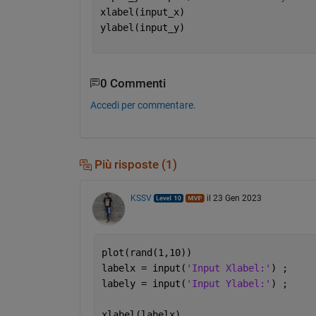
xlabel(input_x)
ylabel(input_y)
0 Commenti
Accedi per commentare.
Più risposte (1)
KSSV
il 23 Gen 2023
plot(rand(1,10))
labelx = input(
'Input Xlabel:'
) ;
labely = input(
'Input Ylabel:'
) ;
xlabel(labelx)