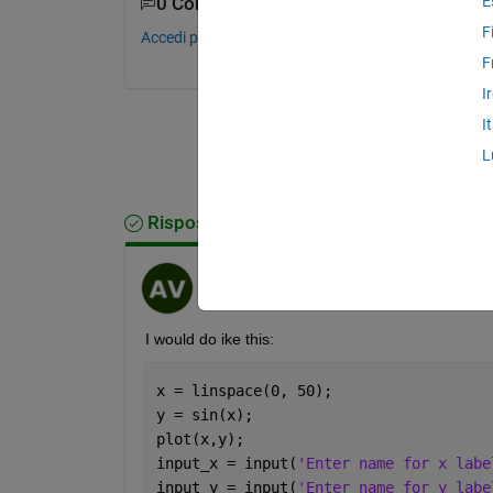
E
0 Commenti
F
Accedi per commentare.
F
I
I
L
Risposta accettata
Askic V
il 23 Gen 2023
Modificato:
Askic V
il 23 Gen 2023
I would do ike this:
x = linspace(0, 50);
y = sin(x);
plot(x,y);
input_x = input(
'Enter name for x labe
input_y = input(
'Enter name for y labe