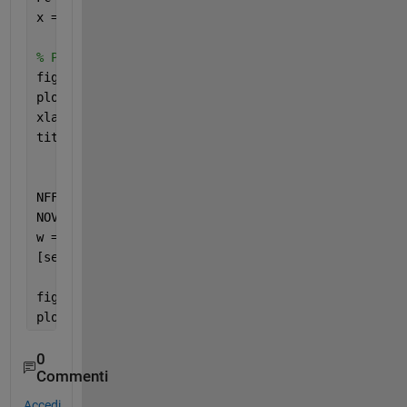
x = cos(2*pi*Fc*t);
% Plot the signal versus time:
figure;
plot(t,x);
xlabel(
'time (in seconds)'
);
title(
'Signal versus Time'
);
NFFT = 8192;    
% 
NOVERLAP = round(0.75*NFFT);
w = hanning(NFFT);
[sensor_spectrum, freq] = pwelch(x,w,NOVERLAP,NFFT,
figure;
plot (freq, sensor_spectrum );
0
Commenti
Accedi