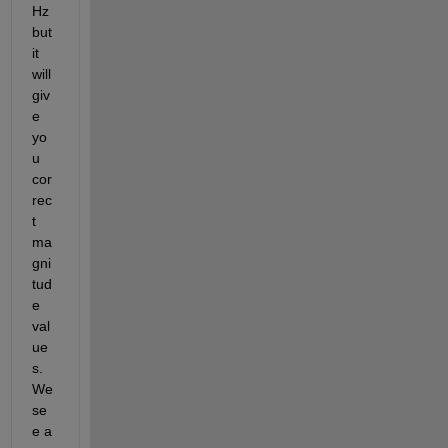
Hz 
but 
it 
will 
giv
e 
yo
u 
cor
rec
t 
ma
gni
tud
e 
val
ue
s. 
We 
se
e a 