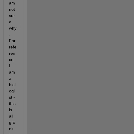
am 
not 
sur
e 
why
. 
For 
refe
ren
ce, 
I 
am 
a 
biol
ogi
st - 
this 
is 
all 
gre
ek 