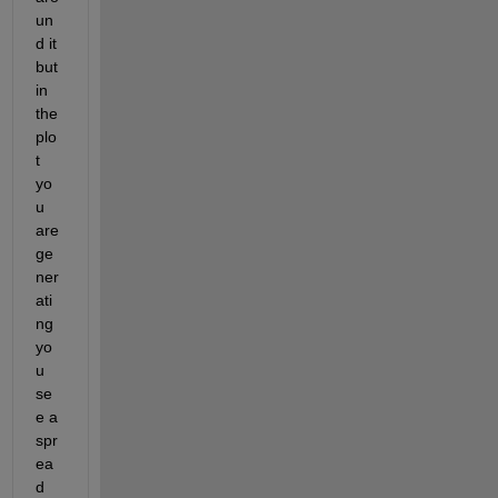
un
d it 
but 
in 
the 
plo
t 
yo
u 
are 
ge
ner
ati
ng 
yo
u 
se
e a 
spr
ea
d 