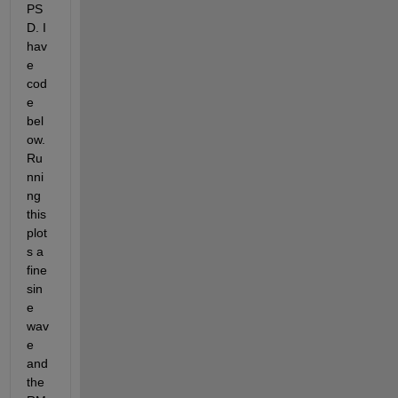
PS
D. I 
hav
e 
cod
e 
bel
ow. 
Ru
nni
ng 
this 
plot
s a 
fine 
sin
e 
wav
e 
and 
the 