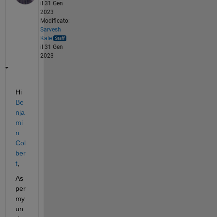
il 31 Gen
2023
Modificato:
Sarvesh
Kale
il 31 Gen
2023
Hi 
Be
nja
mi
n 
Col
ber
t
,
As 
per 
my 
un