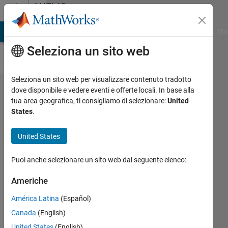
Vai al contenuto
MATLAB
Answers
ATLAB Answers
File Exchange
Cody
AI Chat Playground
Dis
Seleziona un sito web
Seleziona un sito web per visualizzare contenuto tradotto
Plotting
dove disponibile e vedere eventi e offerte locali. In base alla
tua area geografica, ti consigliamo di selezionare:
United
periodgram/pwelch/other
States
.
PSD function for mock
data
United States
Puoi anche selezionare un sito web dal seguente elenco:
Benjamin
Colbert
Americhe
29 Gen
2023
América Latina
(Español)
1
Canada
(English)
Risposta
United States
(English)