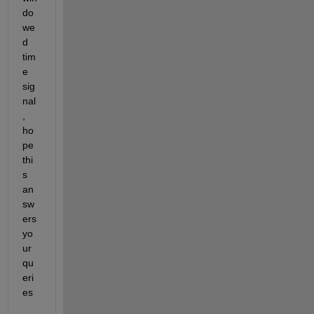
do
we
d 
tim
e 
sig
nal
, 
ho
pe 
thi
s 
an
sw
ers 
yo
ur 
qu
eri
es