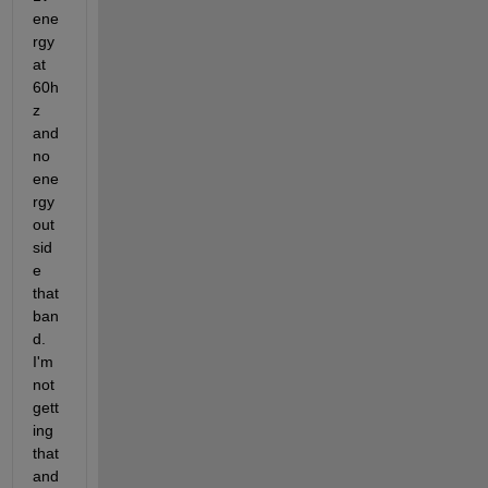
ene
rgy 
at 
60h
z 
and 
no 
ene
rgy 
out
sid
e 
that 
ban
d. 
I'm 
not 
gett
ing 
that 
and 