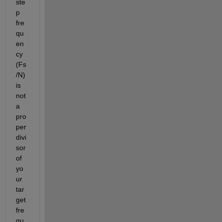
ste
p 
fre
qu
en
cy 
(Fs
/N) 
is 
not 
a 
pro
per 
divi
sor 
of 
yo
ur 
tar
get 
fre
qu