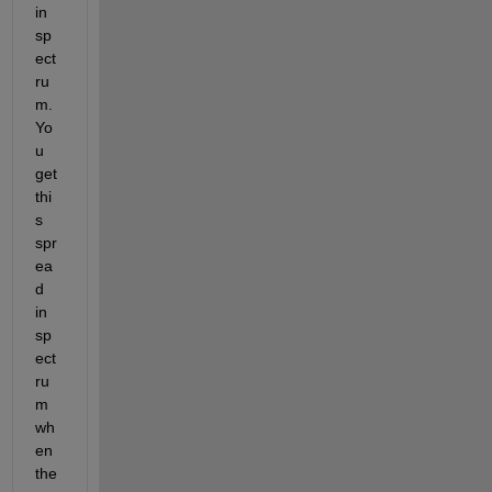
in 
sp
ect
ru
m. 
Yo
u 
get 
thi
s 
spr
ea
d 
in 
sp
ect
ru
m 
wh
en 
the 