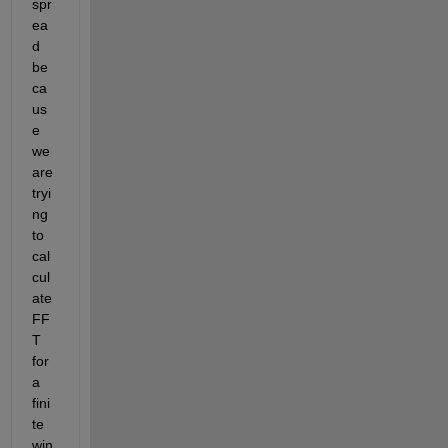
spr
ea
d 
be
ca
us
e 
we 
are 
tryi
ng 
to 
cal
cul
ate 
FF
T 
for 
a 
fini
te 
win