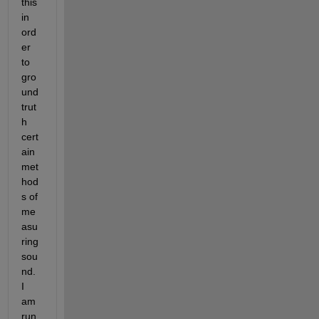
this 
in 
ord
er 
to 
gro
und
trut
h 
cert
ain 
met
hod
s of 
me
asu
ring 
sou
nd. 
I 
am 
run