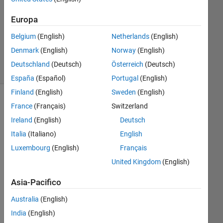
Aggiornato
Europa
31 Gen
Belgium
(English)
Netherlands
(English)
2023
11
Denmark
(English)
Norway
(English)
Visualizzazioni
Deutschland
(Deutsch)
Österreich
(Deutsch)
(30 giorni)
España
(Español)
Portugal
(English)
Finland
(English)
Sweden
(English)
France
(Français)
Switzerland
Ireland
(English)
Deutsch
Italia
(Italiano)
English
Luxembourg
(English)
Français
United Kingdom
(English)
I 
Asia-Pacifico
am 
dev
Australia
(English)
elo
India
(English)
pin