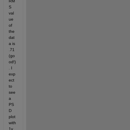
RM
S 
val
ue 
of 
the 
dat
a is 
.71 
(go
od!)
. I 
exp
ect 
to 
see 
a 
PS
D 
plot 
with 
1v 