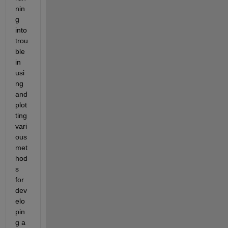
nin
g 
into 
trou
ble 
in 
usi
ng 
and 
plot
ting 
vari
ous 
met
hod
s 
for 
dev
elo
pin
g a 