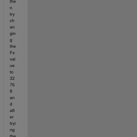
the
n 
try 
ch
an
gin
g 
the 
Fs 
val
ue 
to 
32
76
8 
an
d 
aft
er 
tryi
ng 
the 