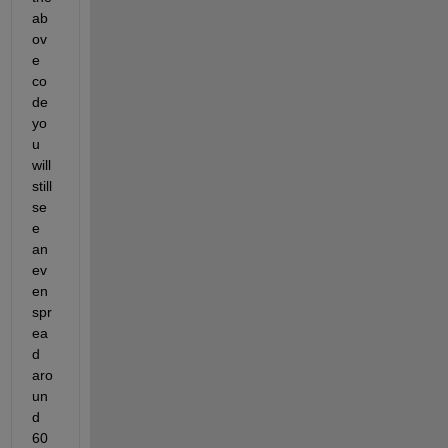
ab
ov
e 
co
de 
yo
u 
will 
still 
se
e 
an 
ev
en 
spr
ea
d 
aro
un
d 
60 