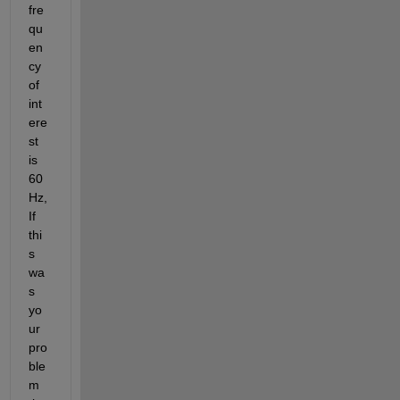
fre
qu
en
cy 
of 
int
ere
st 
is 
60 
Hz, 
If 
thi
s 
wa
s 
yo
ur 
pro
ble
m 