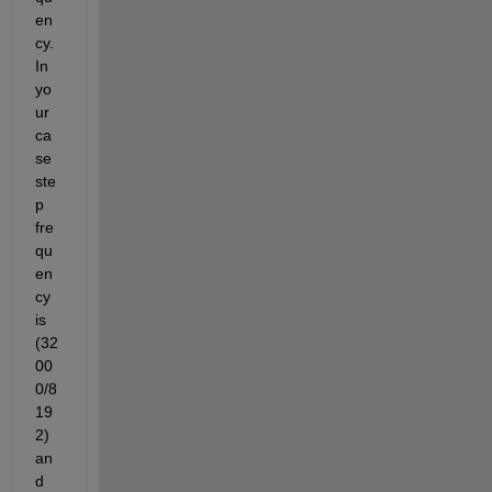
en
cy. 
In 
yo
ur 
ca
se 
ste
p 
fre
qu
en
cy 
is 
(32
00
0/8
19
2) 
an
d 