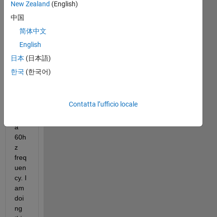
New Zealand
(English)
g a 
1v 
中国
pea
简体中文
ke-
English
to-
pea
日本
(日本語)
k 
한국
(한국어)
sin
e 
wav
Contatta l’ufficio locale
e 
with 
a 
60h
z 
freq
uen
cy. I 
am 
doi
ng 