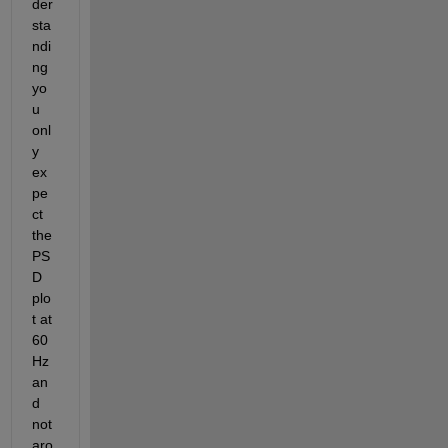
der
sta
ndi
ng 
yo
u 
onl
y 
ex
pe
ct 
the 
PS
D 
plo
t at 
60 
Hz 
an
d 
not 
aro