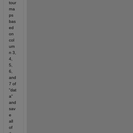
tour 
ma
ps 
bas
ed 
on 
col
um
n 3, 
4, 
5, 
6, 
and 
7 of 
"dat
a" 
and 
sav
e 
all 
of 