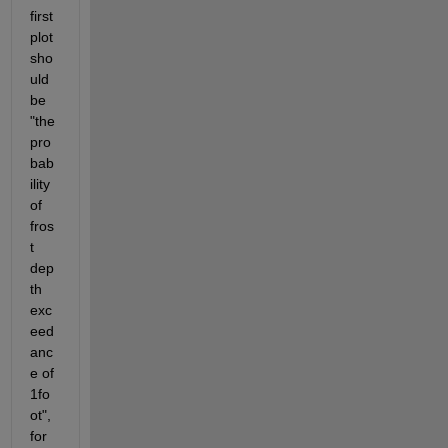
first 
plot 
sho
uld 
be 
"the 
pro
bab
ility 
of 
fros
t 
dep
th 
exc
eed
anc
e of 
1fo
ot", 
for 