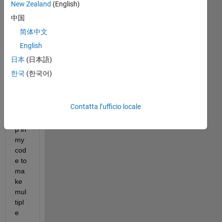
New Zealand
(English)
中国
Hi 
all,
简体中文
English
I 
nee
日本
(日本語)
d to 
한국
(한국어)
cre
ate 
a 
Contatta l’ufficio locale
for 
loo
p in 
my 
cod
e to 
ma
ke 
mul
tipl
e 