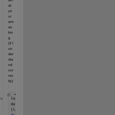
wh
at 
yo
ur 
are 
as
kin
g 
(if I 
un
der
sta
nd 
cor
rec
tly)
:
load(
'POFDE.mat'
);
me
data = cell2mat(POFDE);
[lat,lon] = meshgrid(unique(data(:,1)),unique(data