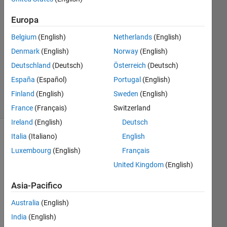
7 Feb
2023
Europa
2
Risposte
Belgium
(English)
Netherlands
(English)
Denmark
(English)
Norway
(English)
Aggiornato
Deutschland
(Deutsch)
Österreich
(Deutsch)
7 Feb 2023
España
(Español)
Portugal
(English)
8
Visualizzazioni
Finland
(English)
Sweden
(English)
(30 giorni)
France
(Français)
Switzerland
Ireland
(English)
Deutsch
Italia
(Italiano)
English
Luxembourg
(English)
Français
United Kingdom
(English)
Asia-Pacifico
Australia
(English)
India
(English)
POFDE.mat