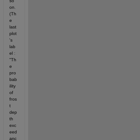
so 
on. 
(Th
e 
last 
plot
's 
lab
el : 
"Th
e 
pro
bab
ility 
of 
fros
t 
dep
th 
exc
eed
anc