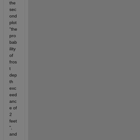
the 
sec
ond 
plot 
"the 
pro
bab
ility 
of 
fros
t 
dep
th 
exc
eed
anc
e of 
2 
feet
", 
and 