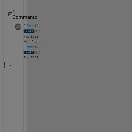
1
Commento
Fifteen12
il 7
Feb 2023
Modificato:
Fifteen12
il 7
Feb 2023
N
o
t
e 
t
h
a
t 