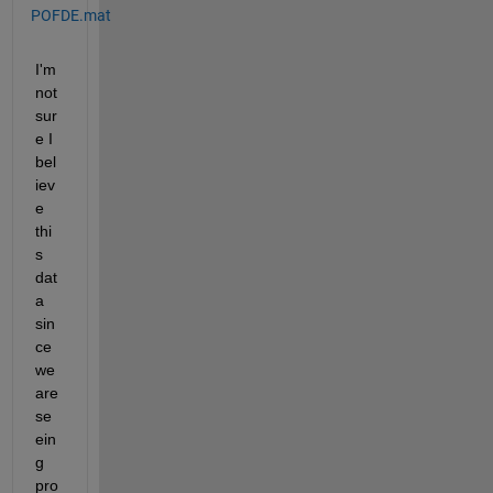
POFDE.mat
I'm 
not 
sur
e I 
bel
iev
e 
thi
s 
dat
a 
sin
ce 
we 
are 
se
ein
g 
pro