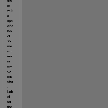
the
m 
with 
a 
spe
cific 
lab
el 
so
me
wh
ere 
in 
my 
co
mp
uter
. 
Lab
el 
for 
the 