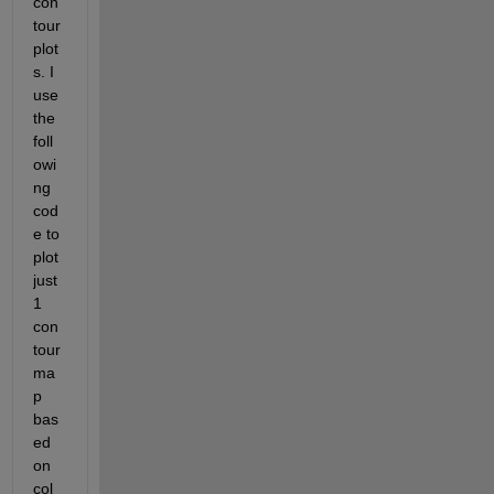
con
tour 
plot
s. I 
use 
the 
foll
owi
ng 
cod
e to 
plot 
just 
1 
con
tour 
ma
p 
bas
ed 
on 
col