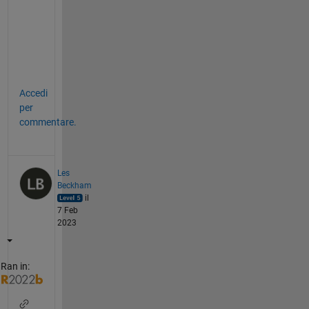
f
o
o
t
'
Accedi
per
commentare.
Les
Beckham
il
7 Feb
2023
Ran in: