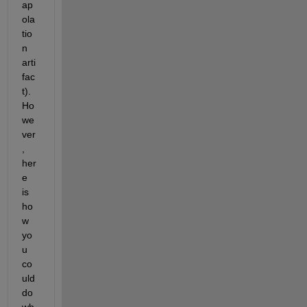
ap
ola
tio
n 
arti
fac
t).  
Ho
we
ver
, 
her
e 
is 
ho
w 
yo
u 
co
uld 
do 