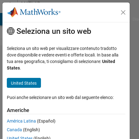
Vai al contenuto
MATLAB
Answers
ATLAB Answers
File Exchange
Cody
AI Chat Playground
Dis
Seleziona un sito web
Seleziona un sito web per visualizzare contenuto tradotto
How can I
dove disponibile e vedere eventi e offerte locali. In base alla
tua area geografica, ti consigliamo di selezionare:
United
create for
States
.
loop on
contourf
United States
and save
Puoi anche selezionare un sito web dal seguente elenco:
plots
somewhere?
Americhe
América Latina
(Español)
Behrooz
Canada
(English)
Daneshian
United States
(English)