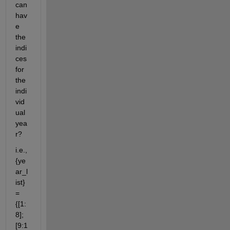
can 
hav
e 
the 
indi
ces 
for 
the 
indi
vid
ual 
yea
r? 
i.e., 
{ye
ar_l
ist} 
= 
{[1:
8];
[9:1