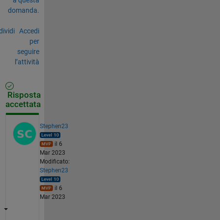
domanda.
ividi
Accedi
per
seguire
l’attività
Risposta
accettata
Stephen23
il 6
Mar 2023
Modificato:
Stephen23
il 6
Mar 2023