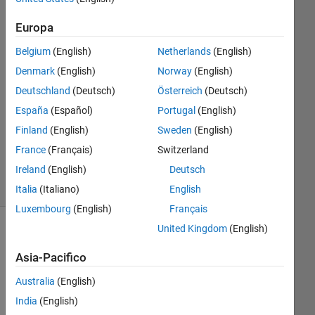
2023
Europa
1
Risposta
Belgium
(English)
Netherlands
(English)
Denmark
(English)
Norway
(English)
Risposta
Deutschland
(Deutsch)
Österreich
(Deutsch)
accettata
España
(Español)
Portugal
(English)
Aggiornato
Finland
(English)
Sweden
(English)
7 Mar 2023
France
(Français)
Switzerland
14
Ireland
(English)
Deutsch
Visualizzazioni
(30 giorni)
Italia
(Italiano)
English
Luxembourg
(English)
Français
United Kingdom
(English)
Mostra
commenti
Asia-Pacifico
meno
recenti
Australia
(English)
India
(English)