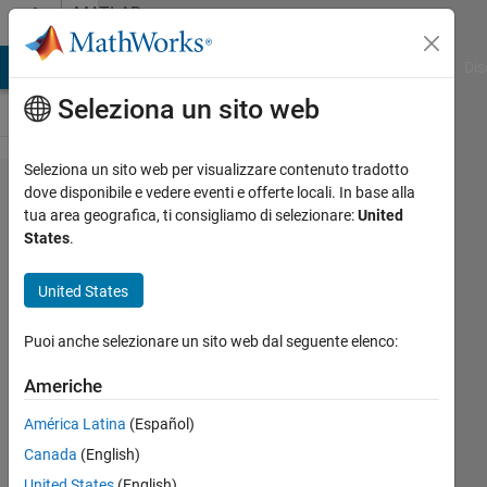
Vai al contenuto
MATLAB
Answers
ATLAB Answers
File Exchange
Cody
AI Chat Playground
Dis
Seleziona un sito web
Seleziona un sito web per visualizzare contenuto tradotto
How can I
dove disponibile e vedere eventi e offerte locali. In base alla
tua area geografica, ti consigliamo di selezionare:
United
separate
States
.
individual
years
United States
from a
Puoi anche selezionare un sito web dal seguente elenco:
timetable?
Americhe
Ashfaq
América Latina
(Español)
Ahmed
Canada
(English)
United States
(English)
6 Mar