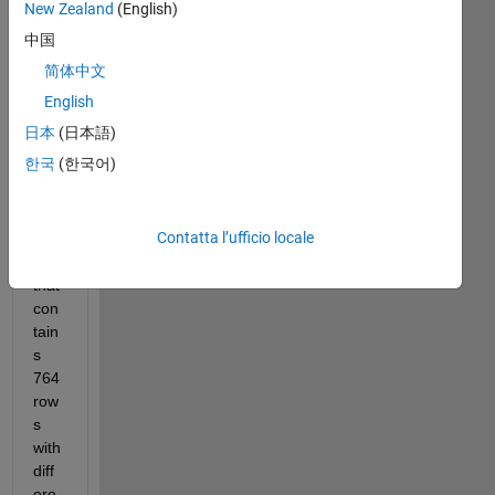
New Zealand
(English)
中国
DateStamp.mat
简体中文
English
Hi!
日本
(日本語)
I 
한국
(한국어)
hav
e 
one 
Contatta l’ufficio locale
tabl
e 
that 
con
tain
s 
764 
row
s 
with 
diff
ere