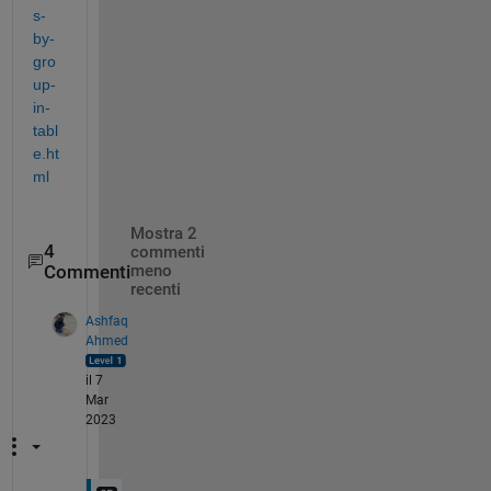
s-
by-
gro
up-
in-
tabl
e.ht
ml
Mostra 2
4
commenti
Commenti
meno
recenti
Ashfaq
Ahmed
il 7
Mar
2023