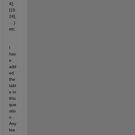
4];
[15:
24],
....} 
etc.
I 
hav
e 
add
ed 
the 
tabl
e in 
this 
que
stio
n. 
Any 
fee