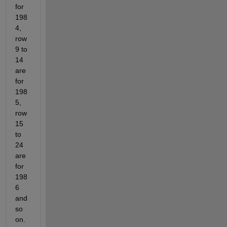
for 
198
4, 
row 
9 to 
14 
are 
for 
198
5, 
row 
15 
to 
24 
are 
for 
198
6 
and 
so 
on. 