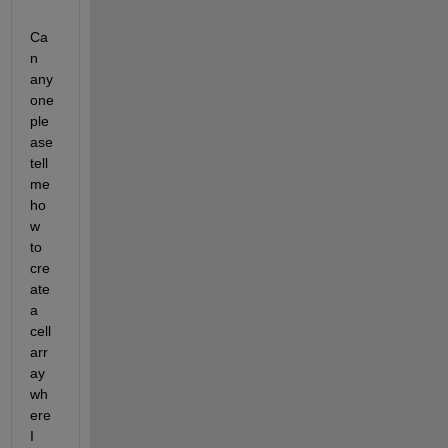
Ca
n 
any
one 
ple
ase 
tell 
me 
ho
w 
to 
cre
ate 
a 
cell 
arr
ay 
wh
ere 
I 