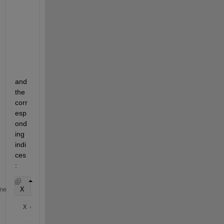
        1988

        1989

        1990

        1991

        1992

and 
the 
corr
esp
ond
ing 
indi
ces
:
X
me
X = 
1×39 cell array