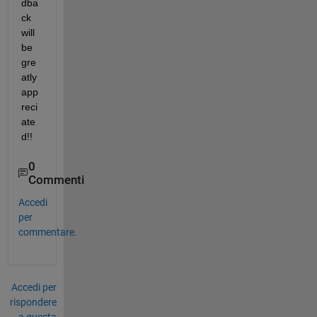
dba
ck 
will 
be 
gre
atly 
app
reci
ate
d!!
0
Commenti
Accedi
per
commentare.
Accedi per
rispondere
a questa