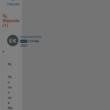
l’attività
Risposte
(1)
Eswaramoorthy
il 29 Mar
2023
Hi,
Yo
u 
ca
n 
us
e 
the 