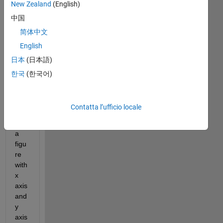
New Zealand
(English)
中国
Hi
简体中文
English
日本
(日本語)
I 
hav
한국
(한국어)
e 
an 
issu
Contatta l’ufficio locale
e, I 
plot 
a 
figu
re 
with 
x 
axis 
and 
y 
axis