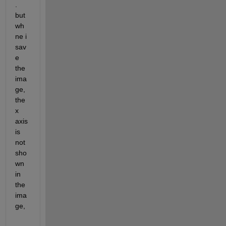
. 
but 
wh
ne i 
sav
e 
the 
ima
ge, 
the 
x 
axis 
is 
not 
sho
wn 
in 
the 
ima
ge, 