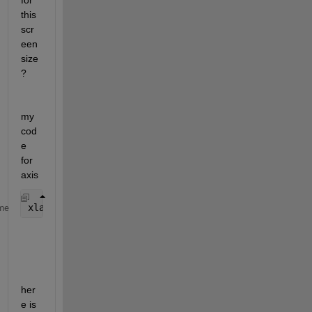
for 
this 
scr
een 
size
?
my 
cod
e 
for 
axis 
xlabel(
'my axis'
,
'FontSize'
,15),
me
her
e is 