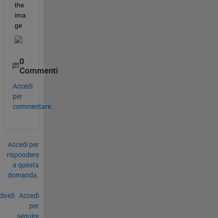
the 
ima
ge 
0
Commenti
Accedi
per
commentare.
Accedi per
rispondere
a questa
domanda.
ividi
Accedi
per
seguire