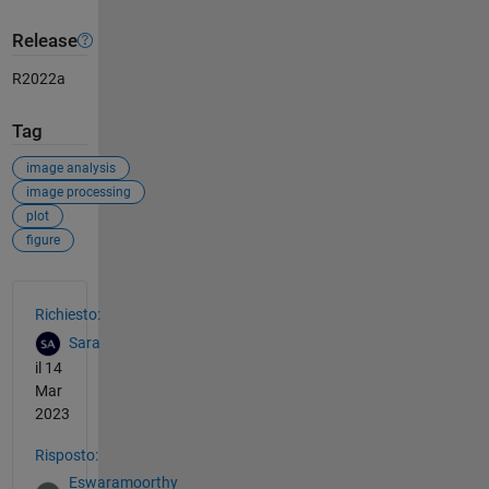
Release
R2022a
Tag
image analysis
image processing
plot
figure
Vedere anche
Richiesto:
Sara
il 14
Mar
2023
Risposto:
Eswaramoorthy