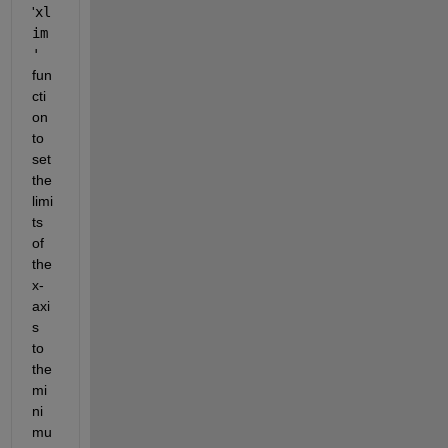
'
xl
im
'
fun
cti
on 
to 
set 
the 
limi
ts 
of 
the 
x-
axi
s 
to 
the 
mi
ni
mu