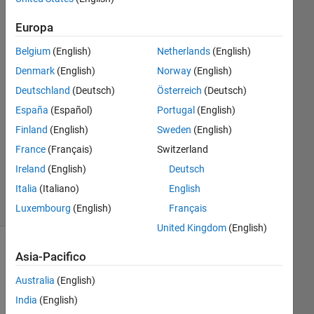
Europa
Sara
14 Mar
Belgium
(English)
Netherlands
(English)
2023
Denmark
(English)
Norway
(English)
1
Deutschland
(Deutsch)
Österreich
(Deutsch)
Risposta
España
(Español)
Portugal
(English)
Aggiornato
Finland
(English)
Sweden
(English)
29 Mar
France
(Français)
Switzerland
2023
Ireland
(English)
Deutsch
2
Italia
(Italiano)
English
Visualizzazioni
(30 giorni)
Luxembourg
(English)
Français
United Kingdom
(English)
Asia-Pacifico
Australia
(English)
India
(English)