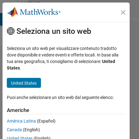
Vai al contenuto
MATLAB
Answers
ATLAB Answers
File Exchange
Cody
AI Chat Playground
Dis
Seleziona un sito web
Seleziona un sito web per visualizzare contenuto tradotto
How
dove disponibile e vedere eventi e offerte locali. In base alla
tua area geografica, ti consigliamo di selezionare:
United
to
States
.
show
the
United States
whole
Puoi anche selezionare un sito web dal seguente elenco:
x axis
in my
Americhe
plot
América Latina
(Español)
for full
Canada
(English)
screen
United States
(English)