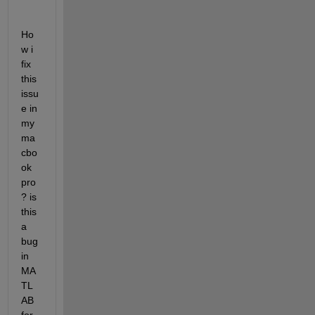
Ho
w i 
fix 
this 
issu
e in 
my 
ma
cbo
ok 
pro
? is 
this 
a 
bug 
in 
MA
TL
AB 