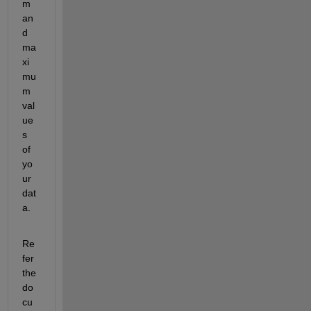
m 
an
d 
ma
xi
mu
m 
val
ue
s 
of 
yo
ur 
dat
a.
Re
fer 
the 
do
cu