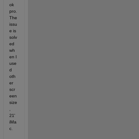
ok 
pro. 
The 
issu
e is 
solv
ed 
wh
en I 
use
d 
oth
er 
scr
een 
size
, 
21' 
iMa
c. 