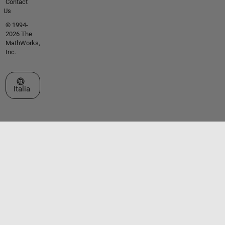
Contact
Us
© 1994-
2026 The
MathWorks,
Inc.
Seleziona un sito web
Italia