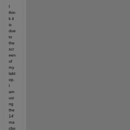
I 
thin
k it 
is 
due 
to 
the 
scr
een 
of 
my 
labt
op, 
I 
am 
usi
ng 
the 
14' 
ma
cbo