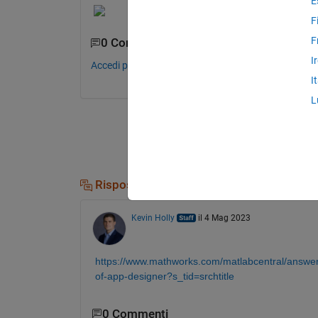
E
F
F
0 Commenti
I
Accedi per commentare.
I
L
Risposte (1)
Kevin Holly
il 4 Mag 2023
https://www.mathworks.com/matlabcentral/answe
of-app-designer?s_tid=srchtitle
0 Commenti