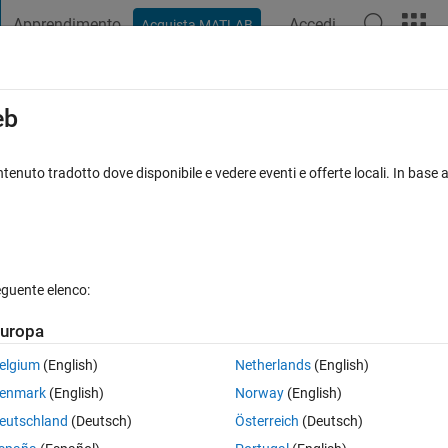
Apprendimento
Accedi
Acquista MATLAB
t Playground
Discussioni
Concorsi
Blog
Pubblica
Altro
iga
FAQ su MATLAB
Altro
eb
una grafica generada en un axes de Ap
tenuto tradotto dove disponibile e vedere eventi e offerte locali. In base a
iornato 4 Mag 2023
23 Visualizzazioni (30 giorni)
eguente elenco:
uropa
elgium
(English)
Netherlands
(English)
0 voti
enmark
(English)
Norway
(English)
a en un axes de App Designer, tal como se modifica con el mouse la 
eutschland
(Deutsch)
Österreich
(Deutsch)
tube.com/watch?v=cLnL5LXcy6U