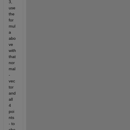
3, 
use 
the 
for
mul
a 
abo
ve 
with 
that 
nor
mal
-
vec
tor 
and 
all 
4 
poi
nts 
- to 
che