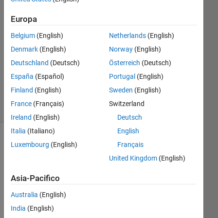
1
Risposta
Europa
Risposta
Belgium
(English)
Netherlands
(English)
accettata
Denmark
(English)
Norway
(English)
Deutschland
(Deutsch)
Österreich
(Deutsch)
Aggiornato
6 Apr 2023
España
(Español)
Portugal
(English)
37
Finland
(English)
Sweden
(English)
Visualizzazioni
France
(Français)
Switzerland
(30 giorni)
Ireland
(English)
Deutsch
Italia
(Italiano)
English
Mostra
Luxembourg
(English)
Français
commenti
United Kingdom
(English)
meno
recenti
Asia-Pacifico
Australia
(English)
India
(English)