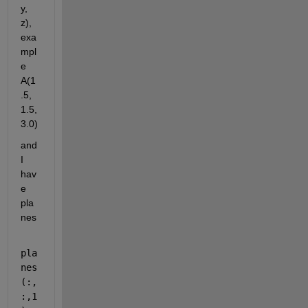
y, 
z), 
exa
mpl
e 
A(1
.5, 
1.5, 
3.0)
and 
I 
hav
e 
pla
nes 
pla
nes
(:,
:,1