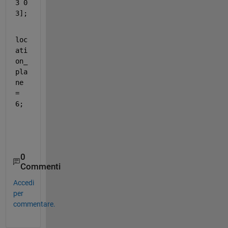
3 0 
3];
loc
ati
on_
pla
ne 
= 
6;
0
Commenti
Accedi
per
commentare.