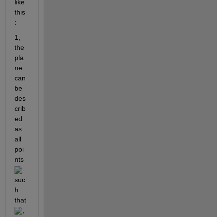
like 
this
:
1, 
the 
pla
ne 
can 
be 
des
crib
ed 
as 
all 
poi
nts 
suc
h 
that 
, 