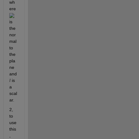
wh
ere 
is 
the 
nor
mal 
to 
the 
pla
ne 
and 
 is 
l
a 
scal
ar.
2, 
to 
use 
this
, 