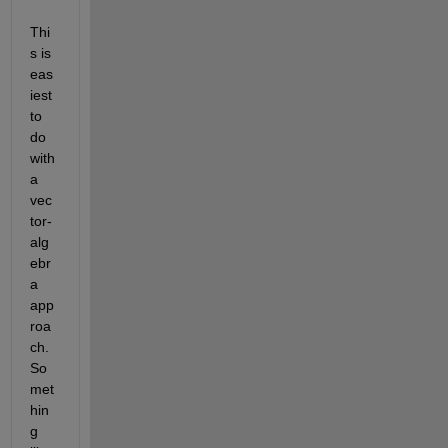
Thi
s is 
eas
iest 
to 
do 
with 
a 
vec
tor-
alg
ebr
a 
app
roa
ch. 
So
met
hin
g 