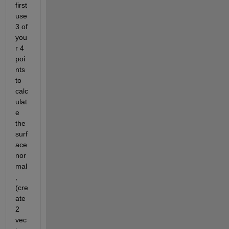
first 
use 
3 of 
you
r 4 
poi
nts 
to 
calc
ulat
e 
the 
surf
ace 
nor
mal
, 
(cre
ate 
2 
vec