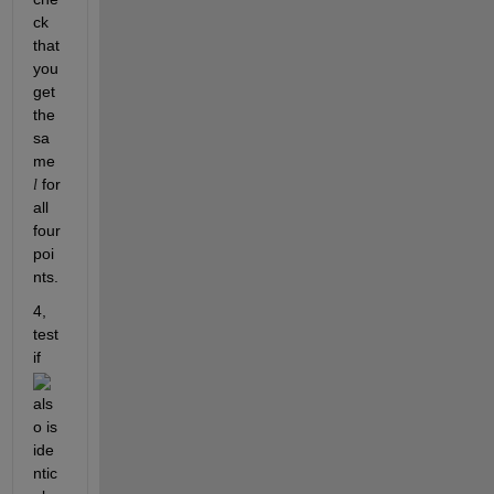
ck 
that 
you 
get 
the 
sa
me 
 for 
l
all 
four 
poi
nts.
4, 
test 
if 
als
o is 
ide
ntic