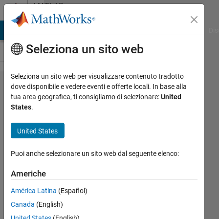
Vai al contenuto
MATLAB
Answers
ATLAB Answers
File Exchange
Cody
AI Chat Playground
Dis
Seleziona un sito web
Seleziona un sito web per visualizzare contenuto tradotto
How to
dove disponibile e vedere eventi e offerte locali. In base alla
tua area geografica, ti consigliamo di selezionare:
United
define for
States
.
which plane
lies a given
United States
point with
Puoi anche selezionare un sito web dal seguente elenco:
coordinates?
Americhe
Aknur
América Latina
(Español)
4 Apr
Canada
(English)
2023
United States
(English)