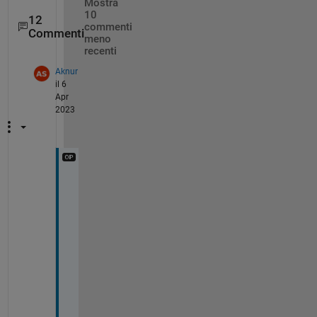
Mostra
10
12
commenti
Commenti
meno
recenti
Aknur
il 6
Apr
2023
@
B
j
o
r
n 
G
u
s
t