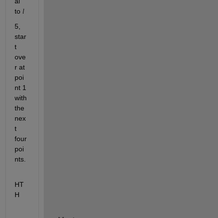
al 
to 
l
5, 
star
t 
ove
r at 
poi
nt 1 
with 
the 
nex
t 
four 
poi
nts.
HT
H