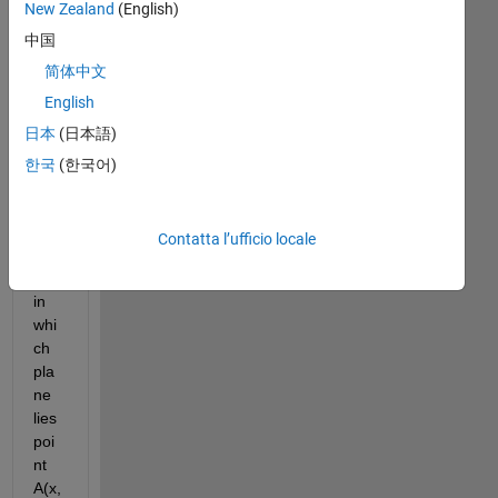
New Zealand
(English)
Hell
o! 
中国
简体中文
Kin
English
dly 
日本
(日本語)
ask 
abo
한국
(한국어)
ut 
ho
w 
Contatta l’ufficio locale
to 
find 
in 
whi
ch 
pla
ne 
lies 
poi
nt 
A(x, 