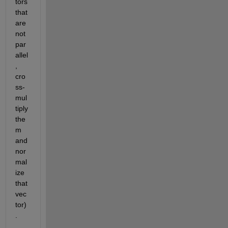
tors 
that 
are 
not 
par
allel
, 
cro
ss-
mul
tiply 
the
m 
and 
nor
mal
ize 
that 
vec
tor)
.