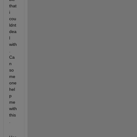
that 
i 
cou
ldnt 
dea
l 
with
. 
Ca
n 
so
me
one 
hel
p 
me 
with 
this
.