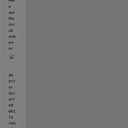
Her
e 
are 
the 
circ
uit 
and 
err
or:
An 
err
or 
occ
urr
ed 
whi
le 
run