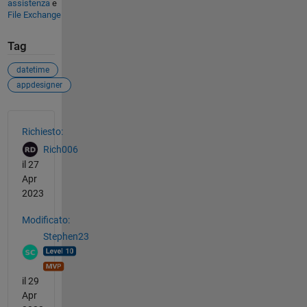
assistenza
e
File Exchange
Tag
datetime
appdesigner
Vedere anche
Richiesto:
Rich006
il 27
Apr
2023
Modificato:
Stephen23
il 29
Apr