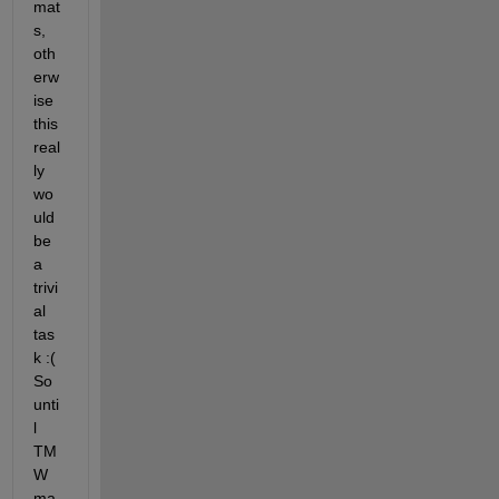
mat
s, 
oth
erw
ise 
this 
real
ly 
wo
uld 
be 
a 
trivi
al 
tas
k :(   
So 
unti
l 
TM
W 
ma