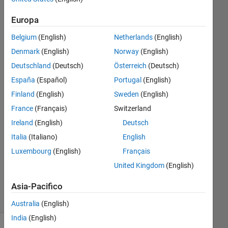
variable
Europa
Belgium
(English)
Netherlands
(English)
Rich006
Denmark
(English)
Norway
(English)
27 Apr
2023
Deutschland
(Deutsch)
Österreich
(Deutsch)
2
España
(Español)
Portugal
(English)
Risposte
Finland
(English)
Sweden
(English)
Risposta
France
(Français)
Switzerland
accettata
Ireland
(English)
Deutsch
Italia
(Italiano)
English
Aggiornato
Luxembourg
(English)
Français
29 Apr
2023
United Kingdom
(English)
11
Asia-Pacifico
Visualizzazioni
(30 giorni)
Australia
(English)
India
(English)