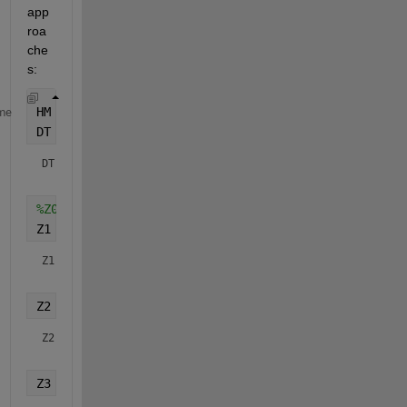
app
roa
che
s:
HM = 
'2359'
; 
% 'hhmm'
me
DT = datetime(2023,04,27)
DT = 
datetime
%Z0 = DT+duration(HM, 'InputFormat','hhmm') % what 
Z1 = DT+duration([sscanf(HM,
'%2d'
,[1,2]),0])
Z1 = 
datetime
Z2 = DT+duration(regexprep(HM,
'(..)(..)'
,
'$1:$2'
), 
Z2 = 
datetime
Z3 = DT+duration([HM(1:2),
':'
,HM(3:4)],  
'InputForm