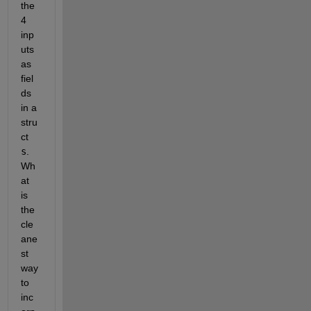
the 
4 
inp
uts 
as 
fiel
ds 
in a 
stru
ct 
s
.  
Wh
at 
is 
the 
cle
ane
st 
way 
to 
inc