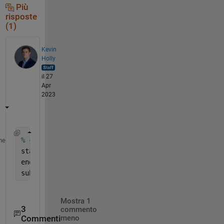
Più
risposte
(1)
Kevin
Holly
il 27
Apr
2023
% construct the data subset timerange
me
startDateTime = datetime(s.StartDate + 
" " 
+ s.Sta
endDateTime = datetime(s.EndDate + 
" " 
+ s.EndTime
subsetPeriod = timerange(startDateTime, endDateTim
Mostra 1
3
commento
Commenti
meno