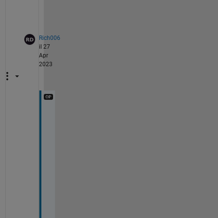
e
.
Rich006
il 27
Apr
2023
O
K
, 
I 
w
a
s 
h
o
p
i