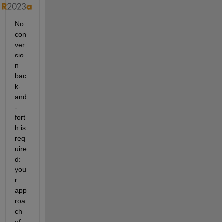
No 
con
ver
sio
n 
bac
k-
and
-
fort
h is 
req
uire
d: 
you
r 
app
roa
ch 
of 