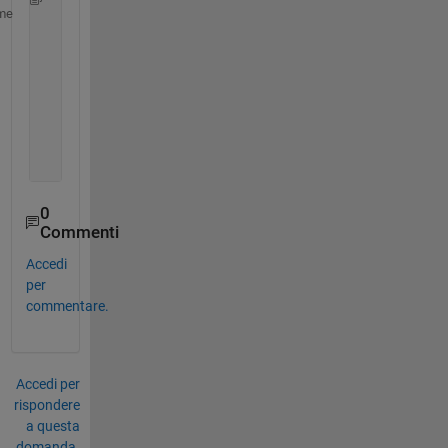
% construct the data subset timerange
me
        startDateTime = datetime(s.StartDate) + 
...
            hours(str2double(s.StartTime(1:2))) + 
.
            minutes(str2double(s.StartTime(3:4)));
        endDateTime = datetime(s.EndDate) + 
...
            hours(str2double(s.EndTime(1:2))) + 
...
            minutes(str2double(s.EndTime(3:4)));
        subsetPeriod = timerange(startDateTime,endD
0
Commenti
Accedi
per
commentare.
Accedi per
rispondere
a questa
domanda.