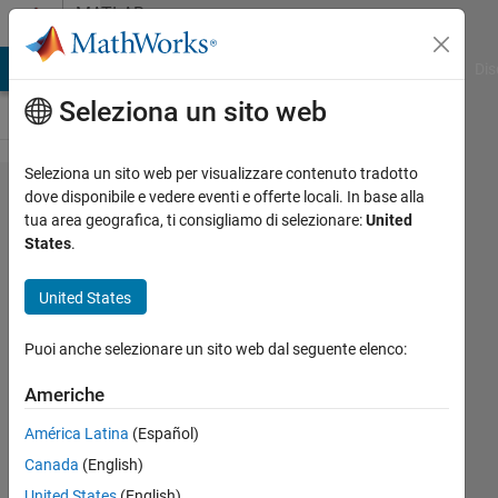
Vai al contenuto
MATLAB
Answers
ATLAB Answers
File Exchange
Cody
AI Chat Playground
Dis
Seleziona un sito web
Seleziona un sito web per visualizzare contenuto tradotto
Best
dove disponibile e vedere eventi e offerte locali. In base alla
tua area geografica, ti consigliamo di selezionare:
United
way to
States
.
get date
and time
United States
inputs
Puoi anche selezionare un sito web dal seguente elenco:
from
user and
Americhe
save as
América Latina
(Español)
a
Canada
(English)
datetime
United States
(English)