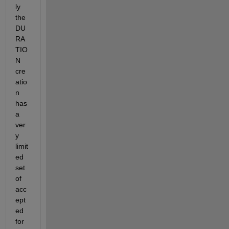
ly 
the 
DU
RA
TIO
N 
cre
atio
n 
has 
a 
ver
y 
limit
ed 
set 
of 
acc
ept
ed 
for