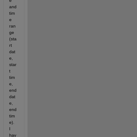
e 
and 
tim
e 
ran
ge 
(sta
rt 
dat
e, 
star
t 
tim
e, 
end 
dat
e, 
end 
tim
e).  
I 
hav