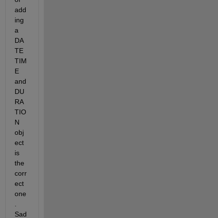
add
ing 
a 
DA
TE
TIM
E 
and 
DU
RA
TIO
N 
obj
ect 
is 
the 
corr
ect 
one
. 
Sad