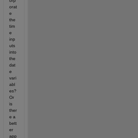
orp
orat
e 
the 
tim
e 
inp
uts 
into 
the 
dat
e 
vari
abl
es?  
Or 
is 
ther
e a 
bett
er 
app