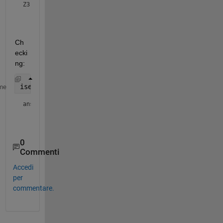
Z3 = 
datetime
Ch
ecki
ng:
isequal(Z1,Z2,Z3)
me
ans = 
logical
0
Commenti
Accedi
per
commentare.