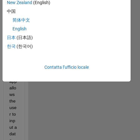
New Zealand
(English)
Mostra
commenti
中国
meno
简体中文
recenti
English
日本
(日本語)
한국
(한국어)
My 
App 
Des
Contatta l’ufficio locale
ign
er 
app 
allo
ws 
the 
use
r to 
inp
ut a 
dat